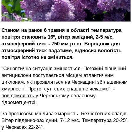
Станом на ранок 6 травня в області температура
повітря становить 16º, вітер західний, 2-5 м/с,
атмосферний тиск - 750 мм.рт.ст. Впродовж дня
атмосферний тиск падатиме, відносна вологість
повітря істотно не зміниться.
"Синоптична ситуація змінюється. Погожий північний
антициклони поступається місцем атлантичним
циклонам, які проявляться на Черкащині збільшенням
хмарності. Проте, суттєвих опадів не чекаємо", -
повідомляють
у Черкаському обласному
гідрометцентрі.
За прогнозом: мінлива хмарність. Без істотних опадів.
Вітер південно-західний, 7-12 м/с. Температура 20-25º,
у Черкасах 22-24º.