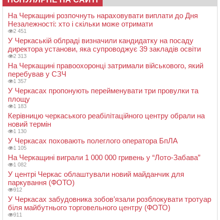
На Черкащині розпочнуть нараховувати виплати до Дня
Незалежності: хто і скільки може отримати
2 451
У Черкаській облраді визначили кандидатку на посаду
директора установи, яка супроводжує 39 закладів освіти
2 313
На Черкащині правоохоронці затримали військового, який
перебував у СЗЧ
1 357
У Черкасах пропонують перейменувати три провулки та
площу
1 183
Керівницю черкаського реабілітаційного центру обрали на
новий термін
1 130
У Черкасах поховають полеглого оператора БпЛА
1 105
На Черкащині виграли 1 000 000 гривень у “Лото-Забава”
1 082
У центрі Черкас облаштували новий майданчик для
паркування (ФОТО)
912
У Черкасах забудовника зобов’язали розблокувати тротуар
біля майбутнього торговельного центру (ФОТО)
911