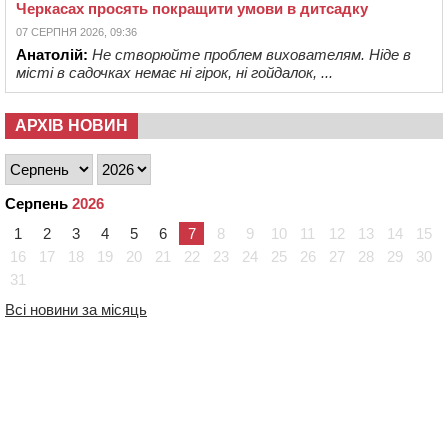
Черкасах просять покращити умови в дитсадку
07 СЕРПНЯ 2026, 09:36
Анатолій:
Не створюйте проблем вихователям. Ніде в
місті в садочках немає ні гірок, ні гойдалок, ...
АРХІВ НОВИН
Серпень
2026
1
2
3
4
5
6
7
8
9
10
11
12
13
14
15
16
17
18
19
20
21
22
23
24
25
26
27
28
29
30
31
Всі новини за місяць