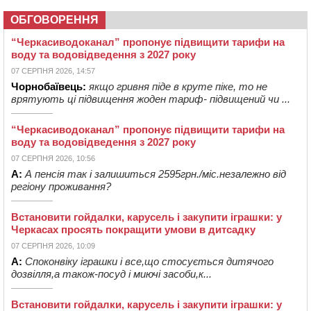
ОБГОВОРЕННЯ
“Черкасиводоканал” пропонує підвищити тарифи на
воду та водовідведення з 2027 року
07 СЕРПНЯ 2026, 14:57
Чорнобаївець:
якщо гривня піде в круте піке, то не
врятують ці підвищення жоден тариф- підвищений чи ...
“Черкасиводоканал” пропонує підвищити тарифи на
воду та водовідведення з 2027 року
07 СЕРПНЯ 2026, 10:56
А:
А пенсія так і залишиться 2595грн./міс.незалежно від
регіону проживання?
Встановити гойдалки, карусель і закупити іграшки: у
Черкасах просять покращити умови в дитсадку
07 СЕРПНЯ 2026, 10:09
А:
Споконвіку іграшки і все,що стосується дитячого
дозвілля,а також-посуд і миючі засоби,к...
Встановити гойдалки, карусель і закупити іграшки: у