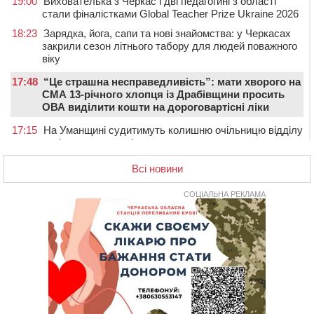
19:00
Вихователька з Черкас і дві педагогині з області
стали фіналістками Global Teacher Prize Ukraine 2026
18:23
Зарядка, йога, сапи та нові знайомства: у Черкасах
закрили сезон літнього табору для людей поважного
віку
17:48
“Це страшна несправедливість”: мати хворого на
СМА 13-річного хлопця із Драбівщини просить
ОВА виділити кошти на дороговартісні ліки
17:15
На Уманщині судитимуть колишню очільницю відділу
освіти через закупівлю електрики за завищеною
ціною
Всі новини
16:40
У Черкасах провели в останню путь двох
загиблих воїнів
СОЦІАЛЬНА РЕКЛАМА
16:07
До 1 вересня у Черкасах оновлюють дорожню
розмітку біля навчальних закладів (ФОТОФАКТ)
15:39
На честь загиблого захисника і чемпіона світу в
Черкасах відкрили спортивно-реабілітаційний центр
15:05
На Звенигородщині, попри заборону міськради,
проведуть “Ше.Fest”
14:31
У Каневі аномальна спека призвела до перебоїв у