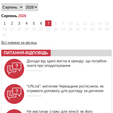
09:08
Встановити гойдалки, карусель і закупити іграшки: у
Черкасах просять покращити умови в дитсадку
08:22
“На щиті” у Чорнобаївську громаду повертається
Серпень
2026
полеглий біля Кліщіївки воїн
1
2
3
4
5
6
7
8
9
10
11
12
13
14
15
07:30
Понад 968 мільйонів гривень земельного податку
16
17
18
19
20
21
22
23
24
25
26
27
28
29
30
сплатили на Черкащині
31
06 СЕРПНЯ 2026, ЧЕТВЕР
Всі новини за місяць
21:13
Вісім медалей, з яких чотири золоті: черкаські
спортсмени тріумфували на чемпіонаті України
ПИТАННЯ-ВІДПОВІДЬ
20:31
На Черкащині спека протримається ще день
Доходи від здачі житла в оренду: що потрібно
знати про оподаткування
“єЯсла”: жителям Черкащини роз’яснили, як
отримати допомогу для догляду за дитиною
Не вистачає стажу для пенсії: як його