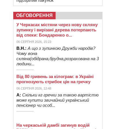
підозрілий пакунок
ОБГОВОРЕННЯ
У Черкасах містяни через нову скляну
зупинку і вирізані дерева потерпають
від спеки: Бондаренко о...
06 СЕРПНЯ 2026, 15:23
В.Н.:
А що з зупинкою Дружби народів?
Чому вона
скляна(обідрана,брудна,розрахована на 3
людини...
Від 80 гривень за кілограм: в Україні
прогнозують стрибок цін на гречку
06 СЕРПНЯ 2026, 12:48
А:
Скільки кг гречки за такою вартістю
може купити звичайний український
пенсіонер чи особ...
На черкаській дамбі загинув водій