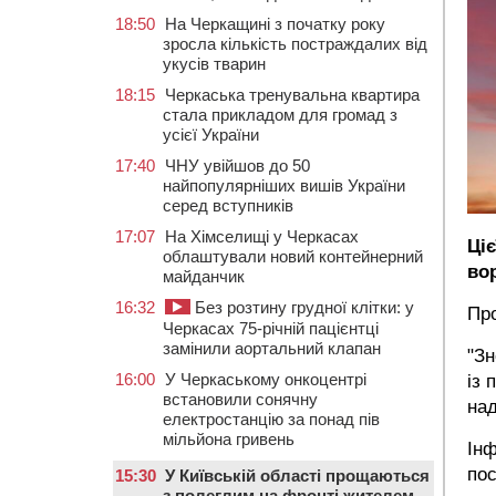
18:50
На Черкащині з початку року
зросла кількість постраждалих від
укусів тварин
18:15
Черкаська тренувальна квартира
стала прикладом для громад з
усієї України
17:40
ЧНУ увійшов до 50
найпопулярніших вишів України
серед вступників
17:07
На Хімселищі у Черкасах
Ці
облаштували новий контейнерний
во
майданчик
16:32
Без розтину грудної клітки: у
Пр
Черкасах 75-річній пацієнтці
замінили аортальний клапан
"Зн
16:00
У Черкаському онкоцентрі
із 
встановили сонячну
над
електростанцію за понад пів
мільйона гривень
Інф
по
15:30
У Київській області прощаються
з полеглим на фронті жителем