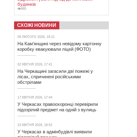
будинків
885
СХОЖІ НОВИНИ
09 ЛЮТОГО 2026, 18:21
На Кам’янщині через невідому картонну
коробку евакуювали ліцей (ФОТО)
02 КВІТНЯ 2026, 17:41
На Черкащині загасили дві пожежі у
лісах, спричинені російськими
обстрілами
17 КВІТНЯ 2026, 17:44
У Черкасах правоохоронці перевірили
підозрілий предмет на одній з вулиць
23 КВІТНЯ 2026, 18:52
У Черкасах в адмінбудівлі виявили