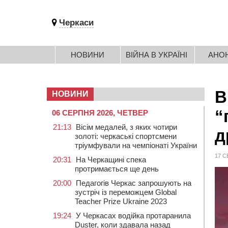
Черкаси
НОВИНИ
ВІЙНА В УКРАЇНІ
АНО
В
НОВИНИ
“
06 СЕРПНЯ 2026, ЧЕТВЕР
21:13
Вісім медалей, з яких чотири
д
золоті: черкаські спортсмени
тріумфували на чемпіонаті України
17 С
20:31
На Черкащині спека
протримається ще день
20:00
Педагогів Черкас запрошують на
зустріч із переможцем Global
Teacher Prize Ukraine 2023
19:24
У Черкасах водійка протаранила
Duster, коли здавала назад