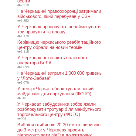
освіти
2 310
На Черкащині правоохоронці затримали
військового, який перебував у СЗЧ
1 352
У Черкасах пропонують перейменувати
три провулки та площу
1 178
Керівницю черкаського реабілітаційного
центру обрали на новий термін
1 115
У Черкасах поховають полеглого
оператора БпЛА
1 099
На Черкащині виграли 1 000 000 гривень
у “Лото-Забава”
1 079
У центрі Черкас облаштували новий
майданчик для паркування (ФОТО)
910
У Черкасах забудовника зобов’язали
розблокувати тротуар біля майбутнього
торговельного центру (ФОТО)
906
Вибоїни глибиною 20-30 см та шириною
до 3 метрів: у Черкасах просять
відремонтувати під’їзд до житлових