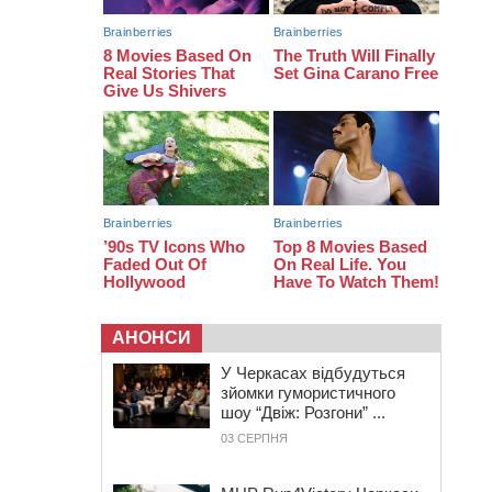
тис грн штрафу за незаконні зміни
до договору
08:20
Обрано претендента на посаду
директора Мокрокалигірського
психоневрологічного інтернату
07:23
Уманські міграційники видворили з
країни грузина, який відсидів
термін у колонії
АНОНСИ
У Черкасах відбудуться
зйомки гумористичного
шоу “Двіж: Розгони” ...
03 СЕРПНЯ