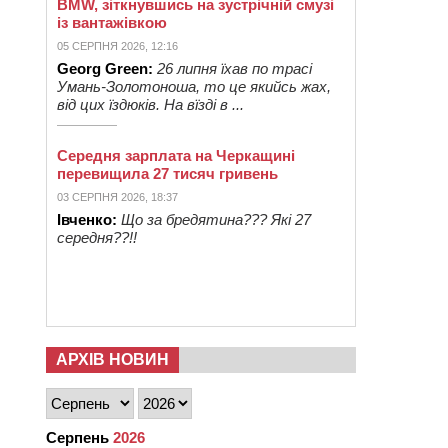
BMW, зіткнувшись на зустрічній смузі
із вантажівкою
05 СЕРПНЯ 2026, 12:16
Georg Green:
26 липня їхав по трасі
Умань-Золотоноша, то це якийсь жах,
від цих їздюків. На вїзді в ...
Середня зарплата на Черкащині
перевищила 27 тисяч гривень
03 СЕРПНЯ 2026, 18:37
Івченко:
Що за бредятина??? Які 27
середня??!!
АРХІВ НОВИН
Серпень
2026