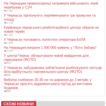
На Черкащині правоохоронці затримали військового, який
перебував у СЗЧ
1 352
У Черкасах пропонують перейменувати три провулки та
площу
1 178
Керівницю черкаського реабілітаційного центру обрали на
новий термін
1 115
У Черкасах поховають полеглого оператора БпЛА
1 099
На Черкащині виграли 1 000 000 гривень у “Лото-Забава”
1 079
У центрі Черкас облаштували новий майданчик для
паркування (ФОТО)
910
У Черкасах забудовника зобов’язали розблокувати тротуар
біля майбутнього торговельного центру (ФОТО)
906
Вибоїни глибиною 20-30 см та шириною до 3 метрів: у
Черкасах просять відремонтувати під’їзд до житлових
будинків
885
СХОЖІ НОВИНИ