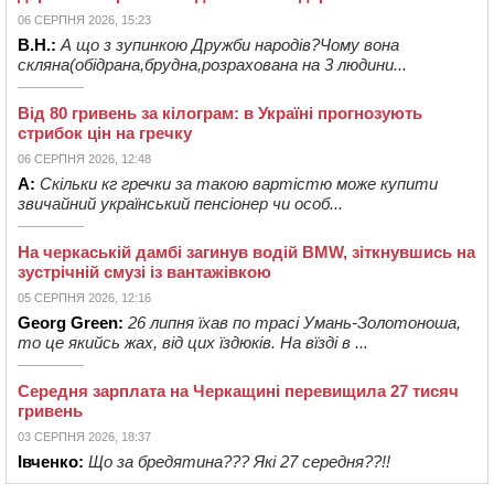
06 СЕРПНЯ 2026, 15:23
В.Н.:
А що з зупинкою Дружби народів?Чому вона
скляна(обідрана,брудна,розрахована на 3 людини...
Від 80 гривень за кілограм: в Україні прогнозують
стрибок цін на гречку
06 СЕРПНЯ 2026, 12:48
А:
Скільки кг гречки за такою вартістю може купити
звичайний український пенсіонер чи особ...
На черкаській дамбі загинув водій BMW, зіткнувшись на
зустрічній смузі із вантажівкою
05 СЕРПНЯ 2026, 12:16
Georg Green:
26 липня їхав по трасі Умань-Золотоноша,
то це якийсь жах, від цих їздюків. На вїзді в ...
Середня зарплата на Черкащині перевищила 27 тисяч
гривень
03 СЕРПНЯ 2026, 18:37
Івченко:
Що за бредятина??? Які 27 середня??!!