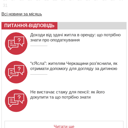
31
08:57
На Уманщині підрядника зобов’язали сплатити понад
670 тис грн штрафу за незаконні зміни до договору
Всі новини за місяць
08:20
Обрано претендента на посаду директора
ПИТАННЯ-ВІДПОВІДЬ
Мокрокалигірського психоневрологічного інтернату
07:23
Уманські міграційники видворили з країни грузина,
Доходи від здачі житла в оренду: що потрібно
який відсидів термін у колонії
знати про оподаткування
“єЯсла”: жителям Черкащини роз’яснили, як
отримати допомогу для догляду за дитиною
Не вистачає стажу для пенсії: як його
докупити та що потрібно знати
Читати ще