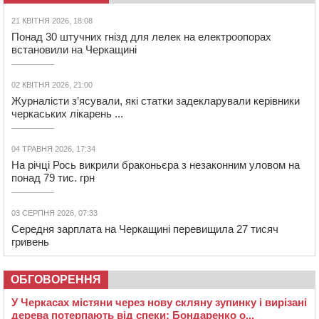
21 КВІТНЯ 2026, 18:08
Понад 30 штучних гнізд для лелек на електроопорах
встановили на Черкащині
02 КВІТНЯ 2026, 21:00
Журналісти з’ясували, які статки задекларували керівники
черкаських лікарень ...
04 ТРАВНЯ 2026, 17:34
На річці Рось викрили браконьєра з незаконним уловом на
понад 79 тис. грн
03 СЕРПНЯ 2026, 07:33
Середня зарплата на Черкащині перевищила 27 тисяч
гривень
ОБГОВОРЕННЯ
У Черкасах містяни через нову скляну зупинку і вирізані
дерева потерпають від спеки: Бондаренко о...