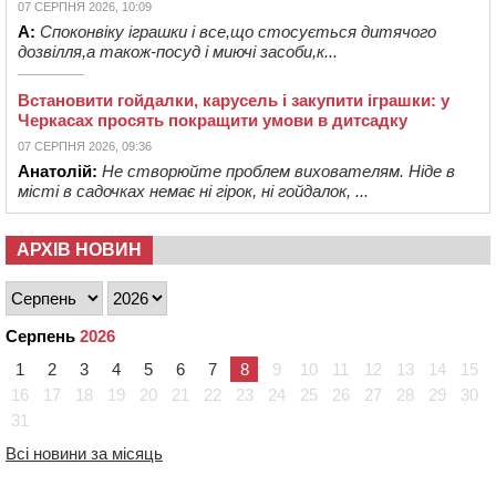
07 СЕРПНЯ 2026, 10:09
А:
Споконвіку іграшки і все,що стосується дитячого
дозвілля,а також-посуд і миючі засоби,к...
Встановити гойдалки, карусель і закупити іграшки: у
Черкасах просять покращити умови в дитсадку
07 СЕРПНЯ 2026, 09:36
Анатолій:
Не створюйте проблем вихователям. Ніде в
місті в садочках немає ні гірок, ні гойдалок, ...
АРХІВ НОВИН
Серпень
2026
1
2
3
4
5
6
7
8
9
10
11
12
13
14
15
16
17
18
19
20
21
22
23
24
25
26
27
28
29
30
31
Всі новини за місяць