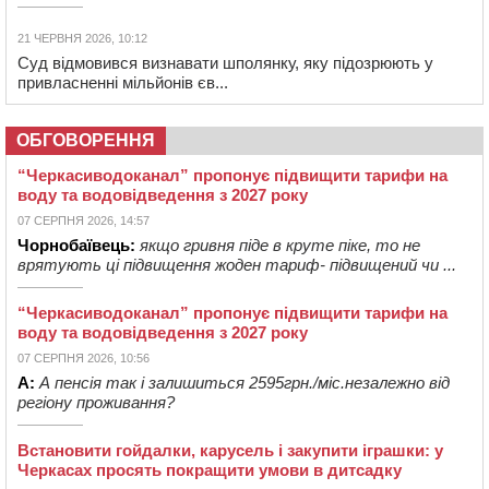
21 ЧЕРВНЯ 2026, 10:12
Суд відмовився визнавати шполянку, яку підозрюють у
привласненні мільйонів єв...
ОБГОВОРЕННЯ
“Черкасиводоканал” пропонує підвищити тарифи на
воду та водовідведення з 2027 року
07 СЕРПНЯ 2026, 14:57
Чорнобаївець:
якщо гривня піде в круте піке, то не
врятують ці підвищення жоден тариф- підвищений чи ...
“Черкасиводоканал” пропонує підвищити тарифи на
воду та водовідведення з 2027 року
07 СЕРПНЯ 2026, 10:56
А:
А пенсія так і залишиться 2595грн./міс.незалежно від
регіону проживання?
Встановити гойдалки, карусель і закупити іграшки: у
Черкасах просять покращити умови в дитсадку