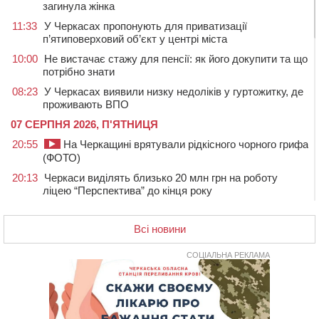
загинула жінка
11:33
У Черкасах пропонують для приватизації
п’ятиповерховий об’єкт у центрі міста
10:00
Не вистачає стажу для пенсії: як його докупити та що
потрібно знати
08:23
У Черкасах виявили низку недоліків у гуртожитку, де
проживають ВПО
07 СЕРПНЯ 2026, П'ЯТНИЦЯ
20:55
На Черкащині врятували рідкісного чорного грифа
(ФОТО)
20:13
Черкаси виділять близько 20 млн грн на роботу
ліцею “Перспектива” до кінця року
19:34
На Уманщині суд припинив право оренди земельних
ділянок, незаконно переданих іноземцем
Всі новини
19:00
Вихователька з Черкас і дві педагогині з області
стали фіналістками Global Teacher Prize Ukraine 2026
СОЦІАЛЬНА РЕКЛАМА
18:23
Зарядка, йога, сапи та нові знайомства: у Черкасах
закрили сезон літнього табору для людей поважного
віку