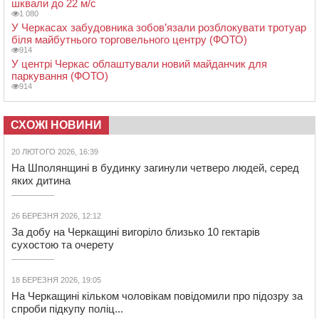
шквали до 22 м/с
1 080
У Черкасах забудовника зобов’язали розблокувати тротуар
біля майбутнього торговельного центру (ФОТО)
914
У центрі Черкас облаштували новий майданчик для
паркування (ФОТО)
914
СХОЖІ НОВИНИ
20 ЛЮТОГО 2026, 16:39
На Шполянщині в будинку загинули четверо людей, серед
яких дитина
26 БЕРЕЗНЯ 2026, 12:12
За добу на Черкащині вигоріло близько 10 гектарів
сухостою та очерету
18 БЕРЕЗНЯ 2026, 19:05
На Черкащині кільком чоловікам повідомили про підозру за
спроби підкупу поліц...