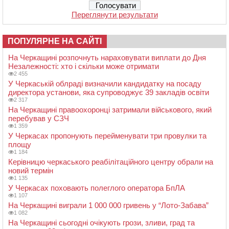
Переглянути результати
ПОПУЛЯРНЕ НА САЙТІ
На Черкащині розпочнуть нараховувати виплати до Дня
Незалежності: хто і скільки може отримати
2 455
У Черкаській облраді визначили кандидатку на посаду
директора установи, яка супроводжує 39 закладів освіти
2 317
На Черкащині правоохоронці затримали військового, який
перебував у СЗЧ
1 359
У Черкасах пропонують перейменувати три провулки та
площу
1 184
Керівницю черкаського реабілітаційного центру обрали на
новий термін
1 135
У Черкасах поховають полеглого оператора БпЛА
1 107
На Черкащині виграли 1 000 000 гривень у “Лото-Забава”
1 082
На Черкащині сьогодні очікують грози, зливи, град та