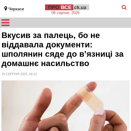
ПРО
ВСЕ
.ck.ua
Черкаси
08 серпня, 2026
Вкусив за палець, бо не
віддавала документи:
шполянин сяде до в’язниці за
домашнє насильство
25 СЕРПНЯ 2025, 09:12