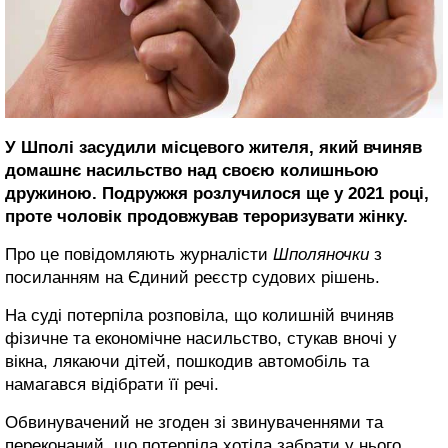
У Шполі засудили місцевого жителя, який вчиняв
домашнє насильство над своєю колишньою
дружиною. Подружжя розлучилося ще у 2021 році,
проте чоловік продовжував тероризувати жінку.
Про це повідомляють журналісти
Шполяночки
з
посиланням на Єдиний реєстр судових рішень.
На суді потерпіла розповіла, що колишній вчиняв
фізичне та економічне насильство, стукав вночі у
вікна, лякаючи дітей, пошкодив автомобіль та
намагався відібрати її речі.
Обвинувачений не згоден зі звинуваченнями та
переконаний, що потерпіла хотіла забрати у нього