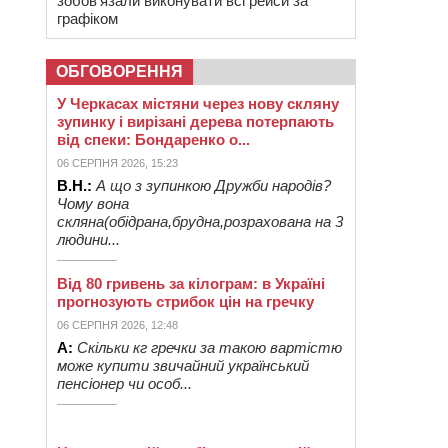
зобов’язали виконувати всі рейси за
графіком
ОБГОВОРЕННЯ
У Черкасах містяни через нову скляну
зупинку і вирізані дерева потерпають
від спеки: Бондаренко о...
06 СЕРПНЯ 2026, 15:23
В.Н.:
А що з зупинкою Дружби народів?
Чому вона
скляна(обідрана,брудна,розрахована на 3
людини...
Від 80 гривень за кілограм: в Україні
прогнозують стрибок цін на гречку
06 СЕРПНЯ 2026, 12:48
А:
Скільки кг гречки за такою вартістю
може купити звичайний український
пенсіонер чи особ...