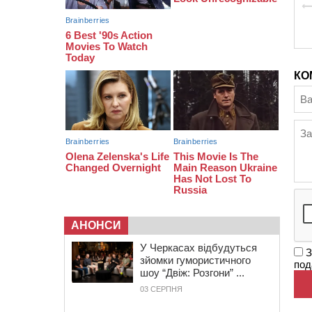
08:20
Обрано претендента на посаду
директора Мокрокалигірського
психоневрологічного інтернату
07:23
Уманські міграційники видворили з
країни грузина, який відсидів
КО
термін у колонії
АНОНСИ
У Черкасах відбудуться
З
зйомки гумористичного
под
шоу “Двіж: Розгони” ...
03 СЕРПНЯ