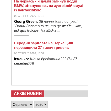
На черкаській дамбі загинув водій
BMW, зіткнувшись на зустрічній смузі
із вантажівкою
05 СЕРПНЯ 2026, 12:16
Georg Green:
26 липня їхав по трасі
Умань-Золотоноша, то це якийсь жах,
від цих їздюків. На вїзді в ...
Середня зарплата на Черкащині
перевищила 27 тисяч гривень
03 СЕРПНЯ 2026, 18:37
Івченко:
Що за бредятина??? Які 27
середня??!!
АРХІВ НОВИН