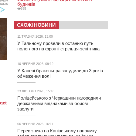
ЛАМА
будинків
ЛАМА
885
СХОЖІ НОВИНИ
11 ТРАВНЯ 2026, 13:00
У Тальному провели в останню путь
полеглого на фронті стрільця-зенітника
10 ЧЕРВНЯ 2026, 09:12
У Каневі браконьєра засудили до 3 років
обмеження волі
23 ЛЮТОГО 2026, 15:18
Поліцейського з Черкащини нагородили
державними відзнаками за бойові
заслуги
06 ЧЕРВНЯ 2026, 16:11
Перевізника на Канівському напрямку