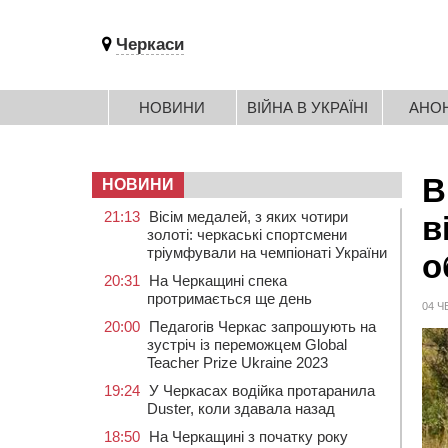
Черкаси
НОВИНИ
ВІЙНА В УКРАЇНІ
АНО
В
НОВИНИ
21:13
Вісім медалей, з яких чотири
в
золоті: черкаські спортсмени
тріумфували на чемпіонаті України
о
20:31
На Черкащині спека
протримається ще день
04 Ч
20:00
Педагогів Черкас запрошують на
зустріч із переможцем Global
Teacher Prize Ukraine 2023
19:24
У Черкасах водійка протаранила
Duster, коли здавала назад
18:50
На Черкащині з початку року