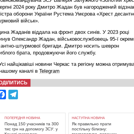
ловнокомандувача ЗСУ Валерія Залужного «Золотий хрес
ерпні 2024 року Дмитро Жадан був нагороджений відзна
істра оборони України Рустема Умєрова «Хрест десантн
урмовий військ».
ина Жаданів віддала на фронт двох синів. У 2023 році
инув Олександр Жадан, військовослужбовець 95-ї окрем
сантно-штурмової бригади. Дмитро носить шеврон
иблого брата, продовжуючи його службу.
сі найцікавіші новини Черкас та регіону можна отримув
 нашому каналі в
Telegram
ОДІЛИТИСЬ
Facebook
Telegram
ПОПЕРЕДНЯ НОВИНА
НАСТУПНА НОВИНА
Понад 150 учасників та 300
Як правильно прати
тис грн на допомогу ЗСУ: у
постільну білизну: