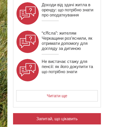
Доходи від здачі житла в
оренду: що потрібно знати
про оподаткування
“єЯсла”: жителям
Черкащини роз’яснили, як
отримати допомогу для
догляду за дитиною
Не вистачає стажу для
пенсії: як його докупити та
що потрібно знати
Читати ще
Запитай, що цікавить