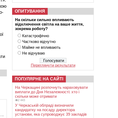
т».
кою
ОПИТУВАННЯ
о-
На скільки сильно впливають
відключення світла на ваше життя,
зокрема роботу?
ої
Катастрофічно
Частково відчутно
Майже не впливають
Не відчуваю
ати
Переглянути результати
ПОПУЛЯРНЕ НА САЙТІ
На Черкащині розпочнуть нараховувати
виплати до Дня Незалежності: хто і
скільки може отримати
2 443
У Черкаській облраді визначили
кандидатку на посаду директора
установи, яка супроводжує 39 закладів