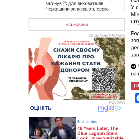
Го
загинув?”: для вихователів
У с
Черкащини запускають серію
Мін
унікальних тренінгів
шт
Всі новини
12:14
На Золотоніщині вже десяту
добу гасять пожежу торфу
Род
СОЦІАЛЬНА РЕКЛАМА
заг
11:35
Від 80 гривень за кілограм: в
Україні прогнозують стрибок цін на
де
гречку
заг
10:56
Захисника зі Звенигородщини,
який обороняв Авдіївку,
У
нагородили “Комбатантським
на
хрестом”
10:10
На Черкащині п’яний мотоцикліст
П
зіткнувся з мопедом: двоє людей у
лікарні
РЕКЛАМА
09:42
Ветерани МСК “Дніпро” вибороли
бронзу чемпіонату України
08:57
На Уманщині підрядника
зобов’язали сплатити понад 670
тис грн штрафу за незаконні зміни
до договору