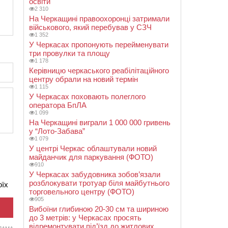
освіти
2 310
На Черкащині правоохоронці затримали
військового, який перебував у СЗЧ
1 352
У Черкасах пропонують перейменувати
три провулки та площу
1 178
Керівницю черкаського реабілітаційного
центру обрали на новий термін
1 115
У Черкасах поховають полеглого
оператора БпЛА
1 099
На Черкащині виграли 1 000 000 гривень
у “Лото-Забава”
1 079
У центрі Черкас облаштували новий
майданчик для паркування (ФОТО)
910
У Черкасах забудовника зобов’язали
розблокувати тротуар біля майбутнього
оїх
торговельного центру (ФОТО)
905
Вибоїни глибиною 20-30 см та шириною
до 3 метрів: у Черкасах просять
відремонтувати під’їзд до житлових