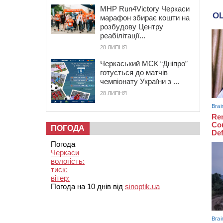
MHP Run4Victory Черкаси
марафон збирає кошти на
розбудову Центру
реабілітації...
28 ЛИПНЯ
Черкаський МСК “Дніпро”
готується до матчів
чемпіонату України з ...
28 ЛИПНЯ
ПОГОДА
Погода
Черкаси
вологість:
тиск:
вітер:
Погода на 10 днів від
sinoptik.ua