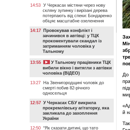
14:53
У Черкасах містяни через нову
скляну зупинку і вирізані дерева
потерпають від спеки: Бондаренко
обіцяє масштабне озеленення
14:17
Провокував конфлікт і
зачинився в автівці: у ТЦК
За
прокоментували скандал із
Мі
затриманням чоловіка у
зб
Тальному
тр
13:55
У Тальному працівники ТЦК
по
вибили вікно і витягли з автівки
чоловіка (ВІДЕО)
До
пра
13:27
На Звенигородщині чоловік до
смерті побив 82-річного
під
односельця
ми
12:57
У Черкасах СБУ викрила
«Ад
прокремлівську агітаторку, яка
й н
закликала до захоплення
України
Так
12:50
“Як сказати дитині, що тато