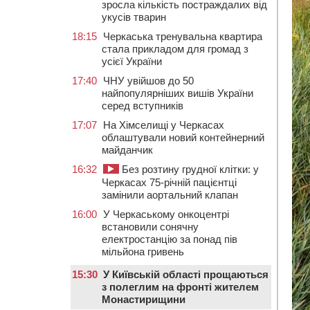
зросла кількість постраждалих від
укусів тварин
18:15
Черкаська тренувальна квартира
стала прикладом для громад з
усієї України
17:40
ЧНУ увійшов до 50
найпопулярніших вишів України
серед вступників
17:07
На Хімселищі у Черкасах
облаштували новий контейнерний
майданчик
16:32
Без розтину грудної клітки: у
Черкасах 75-річній пацієнтці
замінили аортальний клапан
16:00
У Черкаському онкоцентрі
встановили сонячну
електростанцію за понад пів
мільйона гривень
15:30
У Київській області прощаються
з полеглим на фронті жителем
Монастирищини