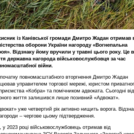
хисник із Канівської громади Дмитро Жадан отримав 
ністерства оборони України нагороду «Вогнепальна
роя». Відзнаку йому вручили у травні цього року. Це 
етя державна нагорода військовослужбовця за час
вномасштабної війни.
 початку повномасштабного вторгнення Дмитро Жадан
цював управителем торгової мережі, юристом приватно
приємства «Кобра» та помічником адвоката. Сьогодні ві
рного життя залишився лише позивний «Адвокат».
вокат» уже четвертий рік активно нищить ворога. Відзна
агороди – чергове цьому підтвердження.
, у 2023 році військовослужбовець отримав від