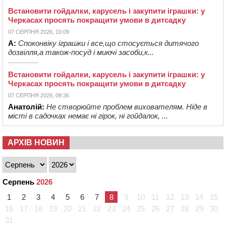
Встановити гойдалки, карусель і закупити іграшки: у
Черкасах просять покращити умови в дитсадку
07 СЕРПНЯ 2026, 10:09
А:
Споконвіку іграшки і все,що стосується дитячого
дозвілля,а також-посуд і миючі засоби,к...
Встановити гойдалки, карусель і закупити іграшки: у
Черкасах просять покращити умови в дитсадку
07 СЕРПНЯ 2026, 09:36
Анатолій:
Не створюйте проблем вихователям. Ніде в
місті в садочках немає ні гірок, ні гойдалок, ...
АРХІВ НОВИН
Серпень
2026
1
2
3
4
5
6
7
8
9
10
11
12
13
14
15
16
17
18
19
20
21
22
23
24
25
26
27
28
29
30
31