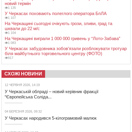
новий термін
1 135
У Черкасах поховають полеглого оператора БпЛА
1 107
На Черкащині сьогодні очікують грози, зливи, град та
шквали до 22 м/с
1 104
На Черкащині виграли 1 000 000 гривень у “Лото-Забава”
1 083
У Черкасах забудовника зобов’язали розблокувати тротуар
біля майбутнього торговельного центру (ФОТО)
917
СХОЖІ НОВИНИ
12 ЧЕРВНЯ 2026, 14:19
У Черкаській облраді – новий керівник фракції
“Європейська Соліда...
04 БЕРЕЗНЯ 2026, 09:32
У Черкасах народився 5-кілограмовий малюк