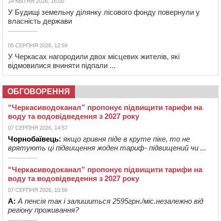
14 КВІТНЯ 2026, 16:00
У Будищі земельну ділянку лісового фонду повернули у
власність держави
05 СЕРПНЯ 2026, 12:59
У Черкасах нагородили двох місцевих жителів, які
відмовилися вчиняти підпали ...
ОБГОВОРЕННЯ
“Черкасиводоканал” пропонує підвищити тарифи на
воду та водовідведення з 2027 року
07 СЕРПНЯ 2026, 14:57
Чорнобаївець:
якщо гривня піде в круте піке, то не
врятують ці підвищення жоден тариф- підвищений чи ...
“Черкасиводоканал” пропонує підвищити тарифи на
воду та водовідведення з 2027 року
07 СЕРПНЯ 2026, 10:56
А:
А пенсія так і залишиться 2595грн./міс.незалежно від
регіону проживання?