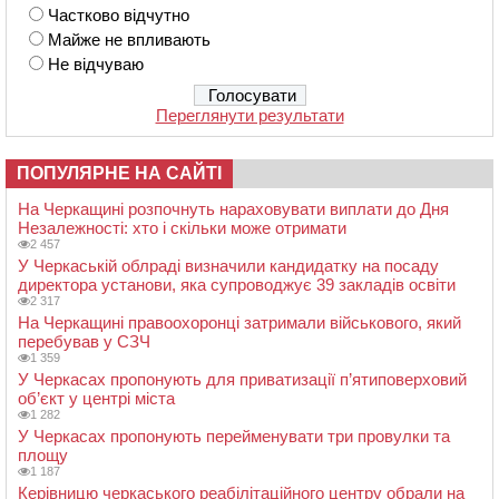
Частково відчутно
Майже не впливають
Не відчуваю
Переглянути результати
ПОПУЛЯРНЕ НА САЙТІ
На Черкащині розпочнуть нараховувати виплати до Дня
Незалежності: хто і скільки може отримати
2 457
У Черкаській облраді визначили кандидатку на посаду
директора установи, яка супроводжує 39 закладів освіти
2 317
На Черкащині правоохоронці затримали військового, який
перебував у СЗЧ
1 359
У Черкасах пропонують для приватизації п’ятиповерховий
об’єкт у центрі міста
1 282
У Черкасах пропонують перейменувати три провулки та
площу
1 187
Керівницю черкаського реабілітаційного центру обрали на