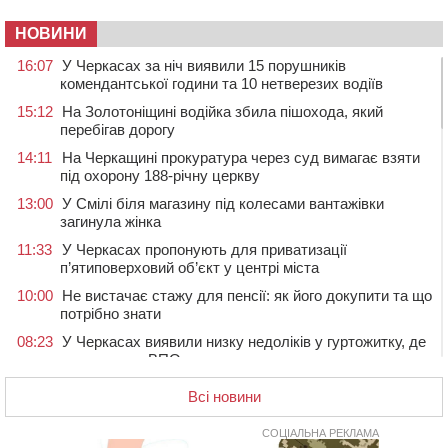
НОВИНИ
16:07
У Черкасах за ніч виявили 15 порушників
комендантської години та 10 нетверезих водіїв
15:12
На Золотоніщині водійка збила пішохода, який
перебігав дорогу
14:11
На Черкащині прокуратура через суд вимагає взяти
під охорону 188-річну церкву
13:00
У Смілі біля магазину під колесами вантажівки
загинула жінка
11:33
У Черкасах пропонують для приватизації
п’ятиповерховий об’єкт у центрі міста
10:00
Не вистачає стажу для пенсії: як його докупити та що
потрібно знати
08:23
У Черкасах виявили низку недоліків у гуртожитку, де
проживають ВПО
07 СЕРПНЯ 2026, П'ЯТНИЦЯ
Всі новини
20:55
На Черкащині врятували рідкісного чорного грифа
(ФОТО)
СОЦІАЛЬНА РЕКЛАМА