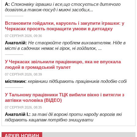
А:
Споконвіку іграшки і все,що стосується дитячого
дозвілля,а також-посуд і миючі засоби,к...
Встановити гойдалки, карусель і закупити іграшки: у
Черкасах просять покращити умови в дитсадку
07 СЕРПНЯ 2026, 09:36
Анатолій:
Не створюйте проблем вихователям. Ніде в
місті в садочках немає ні гірок, ні гойдалок, ...
У Черкасах звільнили працівницю, яка не впускала
людей в громадський туалет
07 СЕРПНЯ 2026, 08:39
містянин:
керівники підбирають працівників подобію собі
У Тальному працівники ТЦК вибили вікно і витягли з
автівки чоловіка (ВІДЕО)
07 СЕРПНЯ 2026, 08:35
Анатолій І.:
за такі дії ворожі проти народу ворогів які
підграють кацапам потрібно знищувати
АРХІВ НОВИН