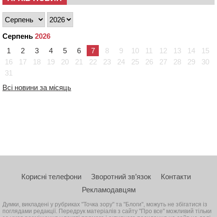
Серпень
2026
1
2
3
4
5
6
7
8
9
10
11
12
13
14
15
16
17
18
19
20
21
22
23
24
25
26
27
28
29
30
31
Всі новини за місяць
Корисні телефони
Зворотний зв’язок
Контакти
Рекламодавцям
Думки, викладені у рубриках "Точка зору" та "Блоги", можуть не збігатися із
поглядами редакції. Передрук матеріалів з сайту "Про все" можливий тільки