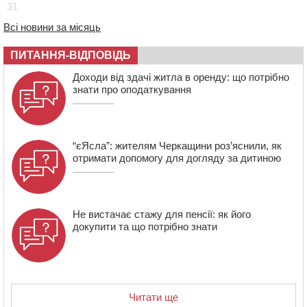
31
11:35
Від 80 гривень за кілограм: в Україні прогнозують
Всі новини за місяць
стрибок цін на гречку
10:56
Захисника зі Звенигородщини, який обороняв
ПИТАННЯ-ВІДПОВІДЬ
Авдіївку, нагородили “Комбатантським хрестом”
Доходи від здачі житла в оренду: що потрібно
10:10
На Черкащині п’яний мотоцикліст зіткнувся з
знати про оподаткування
мопедом: двоє людей у лікарні
“єЯсла”: жителям Черкащини роз’яснили, як
отримати допомогу для догляду за дитиною
Не вистачає стажу для пенсії: як його
докупити та що потрібно знати
Читати ще