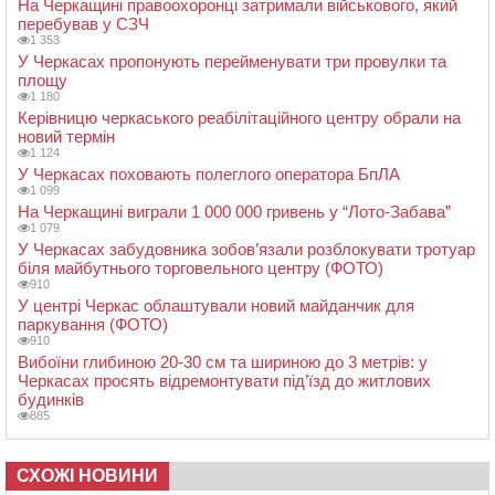
На Черкащині правоохоронці затримали військового, який
перебував у СЗЧ
1 353
У Черкасах пропонують перейменувати три провулки та
площу
1 180
Керівницю черкаського реабілітаційного центру обрали на
новий термін
1 124
У Черкасах поховають полеглого оператора БпЛА
1 099
На Черкащині виграли 1 000 000 гривень у “Лото-Забава”
1 079
У Черкасах забудовника зобов’язали розблокувати тротуар
біля майбутнього торговельного центру (ФОТО)
910
У центрі Черкас облаштували новий майданчик для
паркування (ФОТО)
910
Вибоїни глибиною 20-30 см та шириною до 3 метрів: у
Черкасах просять відремонтувати під’їзд до житлових
будинків
885
СХОЖІ НОВИНИ