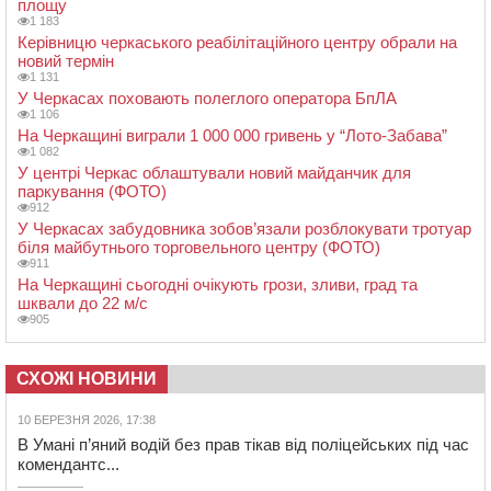
площу
1 183
Керівницю черкаського реабілітаційного центру обрали на
новий термін
1 131
У Черкасах поховають полеглого оператора БпЛА
1 106
На Черкащині виграли 1 000 000 гривень у “Лото-Забава”
1 082
У центрі Черкас облаштували новий майданчик для
паркування (ФОТО)
912
У Черкасах забудовника зобов’язали розблокувати тротуар
біля майбутнього торговельного центру (ФОТО)
911
На Черкащині сьогодні очікують грози, зливи, град та
шквали до 22 м/с
905
СХОЖІ НОВИНИ
10 БЕРЕЗНЯ 2026, 17:38
В Умані п’яний водій без прав тікав від поліцейських під час
комендантс...