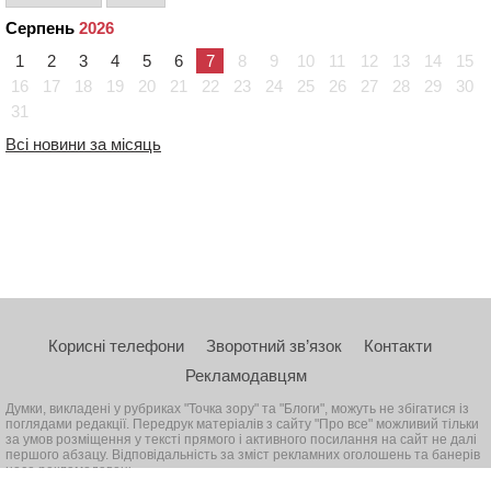
Серпень
2026
1
2
3
4
5
6
7
8
9
10
11
12
13
14
15
16
17
18
19
20
21
22
23
24
25
26
27
28
29
30
31
Всі новини за місяць
Корисні телефони
Зворотний зв’язок
Контакти
Рекламодавцям
Думки, викладені у рубриках "Точка зору" та "Блоги", можуть не збігатися із
поглядами редакції. Передрук матеріалів з сайту "Про все" можливий тільки
за умов розміщення у тексті прямого і активного посилання на сайт не далі
першого абзацу. Відповідальність за зміст рекламних оголошень та банерів
несе рекламодавець