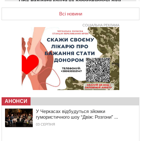
ОВА виділити кошти на дороговартісні ліки
17:15
На Уманщині судитимуть колишню очільницю відділу
Всі новини
освіти через закупівлю електрики за завищеною
ціною
СОЦІАЛЬНА РЕКЛАМА
16:40
У Черкасах провели в останню путь двох
загиблих воїнів
16:07
До 1 вересня у Черкасах оновлюють дорожню
розмітку біля навчальних закладів (ФОТОФАКТ)
15:39
На честь загиблого захисника і чемпіона світу в
Черкасах відкрили спортивно-реабілітаційний центр
15:05
На Звенигородщині, попри заборону міськради,
проведуть “Ше.Fest”
14:31
У Каневі аномальна спека призвела до перебоїв у
роботі електромереж та комунальних служб
АНОНСИ
14:02
На Черкащині намолотили перший мільйон тонн
У Черкасах відбудуться зйомки
зерна нового врожаю
гумористичного шоу “Двіж: Розгони” ...
13:40
На Кам’янщині сталася масштабна пожежа
03 СЕРПНЯ
сміттєзвалища
13:26
На Черкащині сьогодні очікують грози, зливи, град та