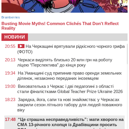
НОВИНИ
20:55
На Черкащині врятували рідкісного чорного грифа
(ФОТО)
20:13
Черкаси виділять близько 20 млн грн на роботу
ліцею “Перспектива” до кінця року
19:34
На Уманщині суд припинив право оренди земельних
ділянок, незаконно переданих іноземцем
19:00
Вихователька з Черкас і дві педагогині з області
стали фіналістками Global Teacher Prize Ukraine 2026
18:23
Зарядка, йога, сапи та нові знайомства: у Черкасах
закрили сезон літнього табору для людей поважного
віку
17:48
“Це страшна несправедливість”: мати хворого на
СМА 13-річного хлопця із Драбівщини просить