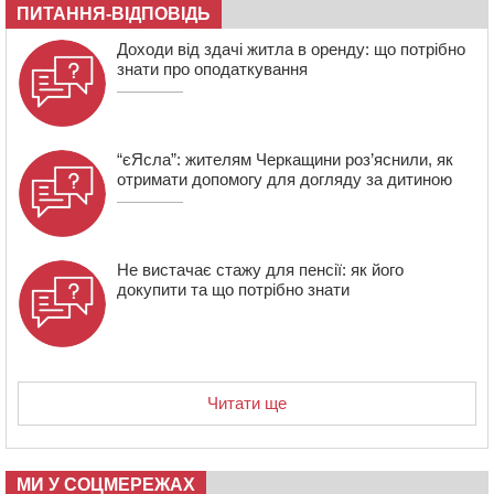
06 СЕРПНЯ 2026, ЧЕТВЕР
ПИТАННЯ-ВІДПОВІДЬ
21:13
Вісім медалей, з яких чотири золоті: черкаські
Доходи від здачі житла в оренду: що потрібно
спортсмени тріумфували на чемпіонаті України
знати про оподаткування
“єЯсла”: жителям Черкащини роз’яснили, як
отримати допомогу для догляду за дитиною
Не вистачає стажу для пенсії: як його
докупити та що потрібно знати
Читати ще
МИ У СОЦМЕРЕЖАХ