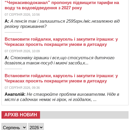
“Черкасиводоканал” пропонує підвищити тарифи на
воду та водовідведення з 2027 року
07 СЕРПНЯ 2026, 10:56
А:
А пенсія так і залишиться 2595грн./міс.незалежно від
регіону проживання?
Встановити гойдалки, карусель і закупити іграшки: у
Черкасах просять покращити умови в дитсадку
07 СЕРПНЯ 2026, 10:09
А:
Споконвіку іграшки і все,що стосується дитячого
дозвілля,а також-посуд і миючі засоби,к...
Встановити гойдалки, карусель і закупити іграшки: у
Черкасах просять покращити умови в дитсадку
07 СЕРПНЯ 2026, 09:36
Анатолій:
Не створюйте проблем вихователям. Ніде в
місті в садочках немає ні гірок, ні гойдалок, ...
АРХІВ НОВИН