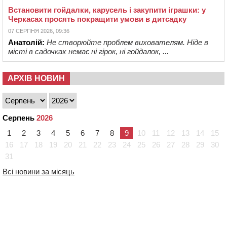
Встановити гойдалки, карусель і закупити іграшки: у
Черкасах просять покращити умови в дитсадку
07 СЕРПНЯ 2026, 09:36
Анатолій:
Не створюйте проблем вихователям. Ніде в
місті в садочках немає ні гірок, ні гойдалок, ...
АРХІВ НОВИН
Серпень
2026
1
2
3
4
5
6
7
8
9
10
11
12
13
14
15
16
17
18
19
20
21
22
23
24
25
26
27
28
29
30
31
Всі новини за місяць