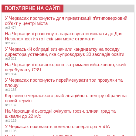
ПОПУЛЯРНЕ НА САЙТІ
У Черкасах пропонують для приватизації п’ятиповерховий
об’єкт у центрі міста
3 474
На Черкащині розпочнуть нараховувати виплати до Дня
Незалежності: хто і скільки може отримати
2 466
У Черкаській облраді визначили кандидатку на посаду
директора установи, яка супроводжує 39 закладів освіти
2 321
На Черкащині правоохоронці затримали військового, який
перебував у СЗЧ
1 364
У Черкасах пропонують перейменувати три провулки та
площу
1 188
Керівницю черкаського реабілітаційного центру обрали на
новий термін
1 137
На Черкащині сьогодні очікують грози, зливи, град та
шквали до 22 м/с
1 119
У Черкасах поховають полеглого оператора БпЛА
1 108