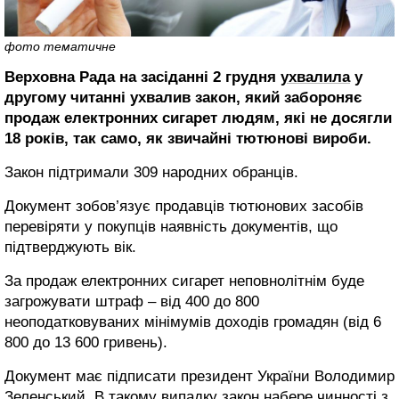
фото тематичне
Верховна Рада на засіданні 2 грудня
ухвалила
у
другому читанні ухвалив закон, який забороняє
продаж електронних сигарет людям, які не досягли
18 років, так само, як звичайні тютюнові вироби.
Закон підтримали 309 народних обранців.
Документ зобов’язує продавців тютюнових засобів
перевіряти у покупців наявність документів, що
підтверджують вік.
За продаж електронних сигарет неповнолітнім буде
загрожувати штраф – від 400 до 800
неоподатковуваних мінімумів доходів громадян (від 6
800 до 13 600 гривень).
Документ має підписати президент України Володимир
Зеленський. В такому випадку закон набере чинності з