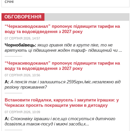
січні
ОБГОВОРЕННЯ
“Черкасиводоканал” пропонує підвищити тарифи на
воду та водовідведення з 2027 року
07 СЕРПНЯ 2026, 14:57
Чорнобаївець:
якщо гривня піде в круте піке, то не
врятують ці підвищення жоден тариф- підвищений чи ...
“Черкасиводоканал” пропонує підвищити тарифи на
воду та водовідведення з 2027 року
07 СЕРПНЯ 2026, 10:56
А:
А пенсія так і залишиться 2595грн./міс.незалежно від
регіону проживання?
Встановити гойдалки, карусель і закупити іграшки: у
Черкасах просять покращити умови в дитсадку
07 СЕРПНЯ 2026, 10:09
А:
Споконвіку іграшки і все,що стосується дитячого
дозвілля,а також-посуд і миючі засоби,к...