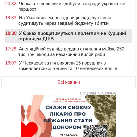
20:32
Черкаські вершники здобули нагороди української
першості
19:33
На Уманщині експосадовицю відділу освіти
судитимуть через завдані бюджету збитки
18:30
У Єрках прощатимуться з полеглим на Курщині
стрільцем ДШВ
17:29
Апеляційний суд підтвердив стягнення майже 250
тис. грн шкоди за незаконний вилов риби
16:07
У Черкасах за ніч виявили 15 порушників
комендантської години та 10 нетверезих водіїв
15:12
На Золотоніщині водійка збила пішохода, який
Всі новини
перебігав дорогу
14:11
На Черкащині прокуратура через суд вимагає взяти
СОЦІАЛЬНА РЕКЛАМА
під охорону 188-річну церкву
13:00
У Смілі біля магазину під колесами вантажівки
загинула жінка
11:33
У Черкасах пропонують для приватизації
п’ятиповерховий об’єкт у центрі міста
10:00
Не вистачає стажу для пенсії: як його докупити та що