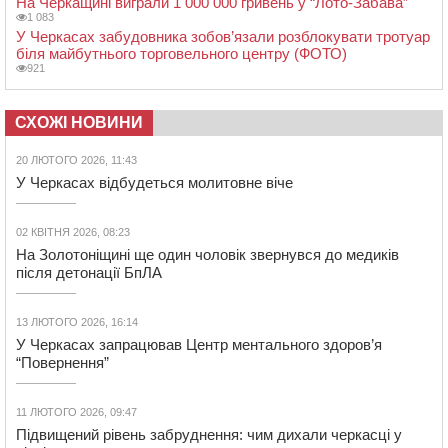
На Черкащині виграли 1 000 000 гривень у “Лото-Забава”
1 083
У Черкасах забудовника зобов’язали розблокувати тротуар
біля майбутнього торговельного центру (ФОТО)
921
СХОЖІ НОВИНИ
20 ЛЮТОГО 2026, 11:43
У Черкасах відбудеться молитовне віче
02 КВІТНЯ 2026, 08:23
На Золотоніщині ще один чоловік звернувся до медиків
після детонації БпЛА
13 ЛЮТОГО 2026, 16:14
У Черкасах запрацював Центр ментального здоров’я
“Повернення”
11 ЛЮТОГО 2026, 09:47
Підвищений рівень забруднення: чим дихали черкасці у