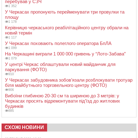
перебував у СЗЧ
1 352
У Черкасах пропонують перейменувати три провулки та
площу
1 178
Керівницю черкаського реабілітаційного центру обрали на
новий термін
1 117
У Черкасах поховають полеглого оператора БпЛА
1 099
На Черкащині виграли 1 000 000 гривень у “Лото-Забава”
1 079
У центрі Черкас облаштували новий майданчик для
паркування (ФОТО)
910
У Черкасах забудовника зобов’язали розблокувати тротуар
біля майбутнього торговельного центру (ФОТО)
906
Вибоїни глибиною 20-30 см та шириною до 3 метрів: у
Черкасах просять відремонтувати під’їзд до житлових
будинків
885
СХОЖІ НОВИНИ