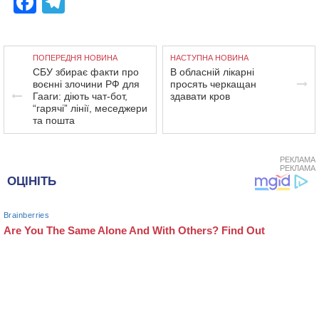
Facebook
Telegram
ПОПЕРЕДНЯ НОВИНА
НАСТУПНА НОВИНА
СБУ збирає факти про
В обласній лікарні
воєнні злочини РФ для
просять черкащан
Гааги: діють чат-бот,
здавати кров
“гарячі” лінії, меседжери
та пошта
РЕКЛАМА
РЕКЛАМА