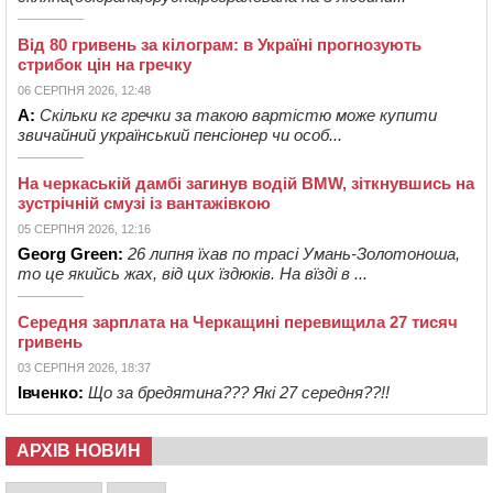
Від 80 гривень за кілограм: в Україні прогнозують
стрибок цін на гречку
06 СЕРПНЯ 2026, 12:48
А:
Скільки кг гречки за такою вартістю може купити
звичайний український пенсіонер чи особ...
На черкаській дамбі загинув водій BMW, зіткнувшись на
зустрічній смузі із вантажівкою
05 СЕРПНЯ 2026, 12:16
Georg Green:
26 липня їхав по трасі Умань-Золотоноша,
то це якийсь жах, від цих їздюків. На вїзді в ...
Середня зарплата на Черкащині перевищила 27 тисяч
гривень
03 СЕРПНЯ 2026, 18:37
Івченко:
Що за бредятина??? Які 27 середня??!!
АРХІВ НОВИН