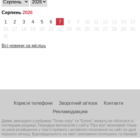
Серпень
2026
1
2
3
4
5
6
7
8
9
10
11
12
13
14
15
16
17
18
19
20
21
22
23
24
25
26
27
28
29
30
31
Всі новини за місяць
Корисні телефони
Зворотний зв’язок
Контакти
Рекламодавцям
Думки, викладені у рубриках "Точка зору" та "Блоги", можуть не збігатися із
поглядами редакції. Передрук матеріалів з сайту "Про все" можливий тільки
за умов розміщення у тексті прямого і активного посилання на сайт не далі
першого абзацу. Відповідальність за зміст рекламних оголошень та банерів
несе рекламодавець