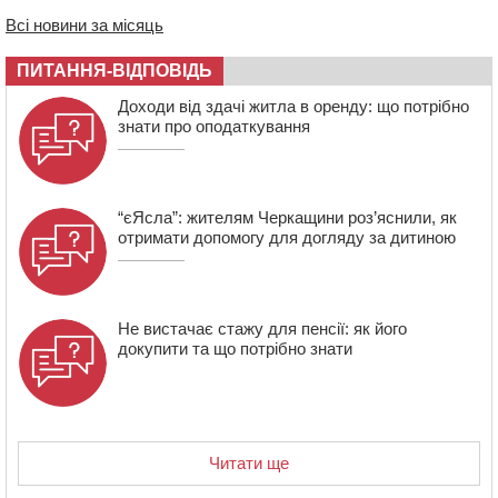
08:57
На Уманщині підрядника зобов’язали сплатити понад
670 тис грн штрафу за незаконні зміни до договору
Всі новини за місяць
08:20
Обрано претендента на посаду директора
ПИТАННЯ-ВІДПОВІДЬ
Мокрокалигірського психоневрологічного інтернату
07:23
Уманські міграційники видворили з країни грузина,
Доходи від здачі житла в оренду: що потрібно
який відсидів термін у колонії
знати про оподаткування
“єЯсла”: жителям Черкащини роз’яснили, як
отримати допомогу для догляду за дитиною
Не вистачає стажу для пенсії: як його
докупити та що потрібно знати
Читати ще