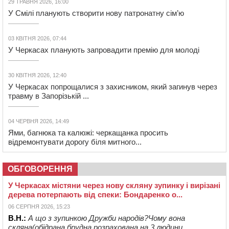
29 ТРАВНЯ 2026, 16:00
У Смілі планують створити нову патронатну сім’ю
03 КВІТНЯ 2026, 07:44
У Черкасах планують запровадити премію для молоді
30 КВІТНЯ 2026, 12:40
У Черкасах попрощалися з захисником, який загинув через
травму в Запорізькій ...
04 ЧЕРВНЯ 2026, 14:49
Ями, багнюка та калюжі: черкащанка просить
відремонтувати дорогу біля митного...
ОБГОВОРЕННЯ
У Черкасах містяни через нову скляну зупинку і вирізані
дерева потерпають від спеки: Бондаренко о...
06 СЕРПНЯ 2026, 15:23
В.Н.:
А що з зупинкою Дружби народів?Чому вона
скляна(обідрана,брудна,розрахована на 3 людини...