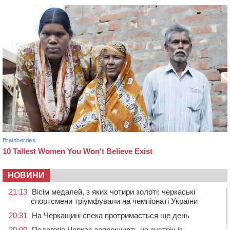
НОВИНИ
21:13
Вісім медалей, з яких чотири золоті: черкаські
спортсмени тріумфували на чемпіонаті України
20:31
На Черкащині спека протримається ще день
20:00
Педагогів Черкас запрошують на зустріч із