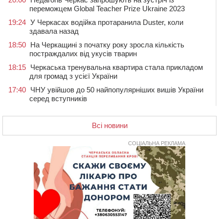
переможцем Global Teacher Prize Ukraine 2023
19:24
У Черкасах водійка протаранила Duster, коли
здавала назад
18:50
На Черкащині з початку року зросла кількість
постраждалих від укусів тварин
18:15
Черкаська тренувальна квартира стала прикладом
для громад з усієї України
17:40
ЧНУ увійшов до 50 найпопулярніших вишів України
серед вступників
17:07
На Хімселищі у Черкасах облаштували новий
контейнерний майданчик
Всі новини
16:32
Без розтину грудної клітки: у Черкасах 75-річній
пацієнтці замінили аортальний клапан
СОЦІАЛЬНА РЕКЛАМА
16:00
У Черкаському онкоцентрі встановили сонячну
електростанцію за понад пів мільйона гривень
15:30
У Київській області прощаються з полеглим на
фронті жителем Монастирищини
14:53
У Черкасах містяни через нову скляну зупинку і
вирізані дерева потерпають від спеки: Бондаренко