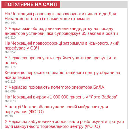
ПОПУЛЯРНЕ НА САЙТІ
На Черкащині розпочнуть нараховувати виплати до Дня
Незалежності: хто і скільки може отримати
2 443
У Черкаській облраді визначили кандидатку на посаду
директора установи, яка супроводжує 39 закладів освіти
2 310
На Черкащині правоохоронці затримали військового, який
перебував у СЗЧ
1 352
У Черкасах пропонують перейменувати три провулки та
площу
1 178
Керівницю черкаського реабілітаційного центру обрали на
новий термін
1 115
У Черкасах поховають полеглого оператора БпЛА
1 099
На Черкащині виграли 1 000 000 гривень у “Лото-Забава”
1 078
У центрі Черкас облаштували новий майданчик для
паркування (ФОТО)
910
У Черкасах забудовника зобов’язали розблокувати тротуар
біля майбутнього торговельного центру (ФОТО)