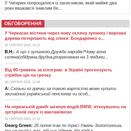
У Чигирині попрощалися із захисником, який майже два
роки вважався зниклим бе...
ОБГОВОРЕННЯ
У Черкасах містяни через нову скляну зупинку і вирізані
дерева потерпають від спеки: Бондаренко о...
06 СЕРПНЯ 2026, 15:23
В.Н.:
А що з зупинкою Дружби народів?Чому вона
скляна(обідрана,брудна,розрахована на 3 людини...
Від 80 гривень за кілограм: в Україні прогнозують
стрибок цін на гречку
06 СЕРПНЯ 2026, 12:48
А:
Скільки кг гречки за такою вартістю може купити
звичайний український пенсіонер чи особ...
На черкаській дамбі загинув водій BMW, зіткнувшись на
зустрічній смузі із вантажівкою
05 СЕРПНЯ 2026, 12:16
Georg Green:
26 липня їхав по трасі Умань-Золотоноша,
то це якийсь жах, від цих їздюків. На вїзді в ...