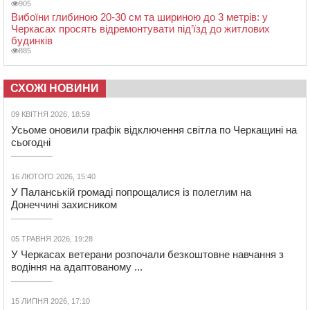
905
Вибоїни глибиною 20-30 см та шириною до 3 метрів: у
Черкасах просять відремонтувати під’їзд до житлових
будинків
885
СХОЖІ НОВИНИ
09 КВІТНЯ 2026, 18:59
Усьоме оновили графік відключення світла по Черкащині на
сьогодні
16 ЛЮТОГО 2026, 15:40
У Паланській громаді попрощалися із полеглим на
Донеччині захисником
05 ТРАВНЯ 2026, 19:28
У Черкасах ветерани розпочали безкоштовне навчання з
водіння на адаптованому ...
15 ЛИПНЯ 2026, 17:10