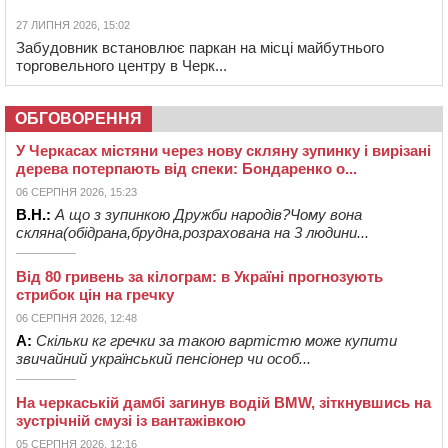
27 ЛИПНЯ 2026, 15:02
Забудовник встановлює паркан на місці майбутнього
торговельного центру в Черк...
ОБГОВОРЕННЯ
У Черкасах містяни через нову скляну зупинку і вирізані
дерева потерпають від спеки: Бондаренко о...
06 СЕРПНЯ 2026, 15:23
В.Н.:
А що з зупинкою Дружби народів?Чому вона
скляна(обідрана,брудна,розрахована на 3 людини...
Від 80 гривень за кілограм: в Україні прогнозують
стрибок цін на гречку
06 СЕРПНЯ 2026, 12:48
А:
Скільки кг гречки за такою вартістю може купити
звичайний український пенсіонер чи особ...
На черкаській дамбі загинув водій BMW, зіткнувшись на
зустрічній смузі із вантажівкою
05 СЕРПНЯ 2026, 12:16