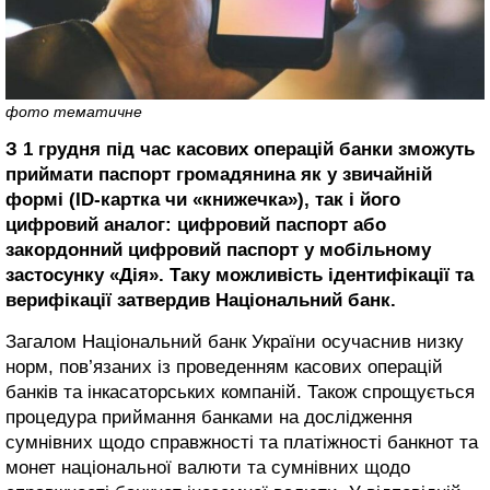
фото тематичне
З 1 грудня під час касових операцій банки зможуть
приймати паспорт громадянина як у звичайній
формі (ID-картка чи «книжечка»), так і його
цифровий аналог: цифровий паспорт або
закордонний цифровий паспорт у мобільному
застосунку «Дія». Таку можливість ідентифікації та
верифікації затвердив Національний банк.
Загалом Національний банк України осучаснив низку
норм, пов’язаних із проведенням касових операцій
банків та інкасаторських компаній. Також спрощується
процедура приймання банками на дослідження
сумнівних щодо справжності та платіжності банкнот та
монет національної валюти та сумнівних щодо