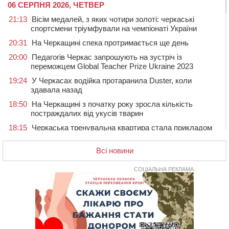
06 СЕРПНЯ 2026, ЧЕТВЕР
21:13
Вісім медалей, з яких чотири золоті: черкаські
спортсмени тріумфували на чемпіонаті України
20:31
На Черкащині спека протримається ще день
20:00
Педагогів Черкас запрошують на зустріч із
переможцем Global Teacher Prize Ukraine 2023
19:24
У Черкасах водійка протаранила Duster, коли
здавала назад
18:50
На Черкащині з початку року зросла кількість
постраждалих від укусів тварин
18:15
Черкаська тренувальна квартира стала прикладом
для громад з усієї України
Всі новини
17:40
ЧНУ увійшов до 50 найпопулярніших вишів України
серед вступників
СОЦІАЛЬНА РЕКЛАМА
17:07
На Хімселищі у Черкасах облаштували новий
контейнерний майданчик
16:32
Без розтину грудної клітки: у Черкасах 75-річній
пацієнтці замінили аортальний клапан
16:00
У Черкаському онкоцентрі встановили сонячну