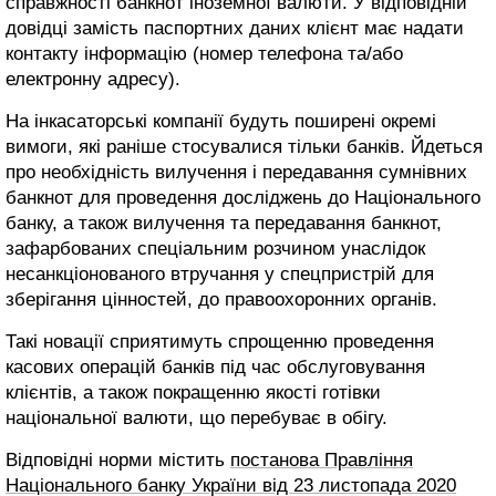
справжності банкнот іноземної валюти. У відповідній
довідці замість паспортних даних клієнт має надати
контакту інформацію (номер телефона та/або
електронну адресу).
На інкасаторські компанії будуть поширені окремі
вимоги, які раніше стосувалися тільки банків. Йдеться
про необхідність вилучення і передавання сумнівних
банкнот для проведення досліджень до Національного
банку, а також вилучення та передавання банкнот,
зафарбованих спеціальним розчином унаслідок
несанкціонованого втручання у спецпристрій для
зберігання цінностей, до правоохоронних органів.
Такі новації сприятимуть спрощенню проведення
касових операцій банків під час обслуговування
клієнтів, а також покращенню якості готівки
національної валюти, що перебуває в обігу.
Відповідні норми містить
постанова Правління
Національного банку України від 23 листопада 2020