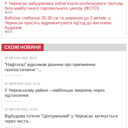
У Черкасах забудовника зобов’язали розблокувати тротуар
біля майбутнього торговельного центру (ФОТО)
906
Вибоїни глибиною 20-30 см та шириною до 3 метрів: у
Черкасах просять відремонтувати під’їзд до житлових
будинків
885
СХОЖІ НОВИНИ
28 КВІТНЯ 2026, 09:47
“Нафтогаз” відкликав рішення про припинення
газопостачання “...
02 БЕРЕЗНЯ 2026, 11:32
У Черкаському районі – найбільше звернень через
підтоплення
27 КВІТНЯ 2026, 07:55
Відбудова готелю “Центральний” у Черкасах затягується
через неста...