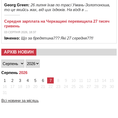
Georg Green:
26 липня їхав по трасі Умань-Золотоноша,
то це якийсь жах, від цих їздюків. На вїзді в ...
Середня зарплата на Черкащині перевищила 27 тисяч
гривень
03 СЕРПНЯ 2026, 18:37
Івченко:
Що за бредятина??? Які 27 середня??!!
АРХІВ НОВИН
Серпень
2026
1
2
3
4
5
6
7
8
9
10
11
12
13
14
15
16
17
18
19
20
21
22
23
24
25
26
27
28
29
30
31
Всі новини за місяць