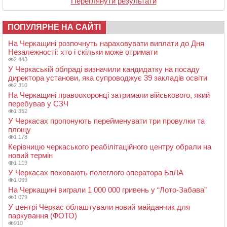
Переглянути результати
ПОПУЛЯРНЕ НА САЙТІ
На Черкащині розпочнуть нараховувати виплати до Дня
Незалежності: хто і скільки може отримати
2 443
У Черкаській облраді визначили кандидатку на посаду
директора установи, яка супроводжує 39 закладів освіти
2 310
На Черкащині правоохоронці затримали військового, який
перебував у СЗЧ
1 352
У Черкасах пропонують перейменувати три провулки та
площу
1 178
Керівницю черкаського реабілітаційного центру обрали на
новий термін
1 119
У Черкасах поховають полеглого оператора БпЛА
1 099
На Черкащині виграли 1 000 000 гривень у “Лото-Забава”
1 079
У центрі Черкас облаштували новий майданчик для
паркування (ФОТО)
910