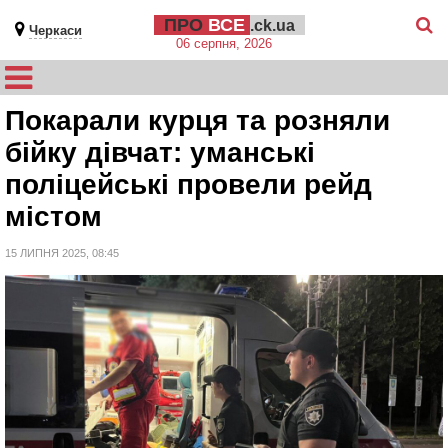
ПРО
ВСЕ
.ck.ua
Черкаси
06 серпня, 2026
Покарали курця та розняли
бійку дівчат: уманські
поліцейські провели рейд
містом
15 ЛИПНЯ 2025, 08:45