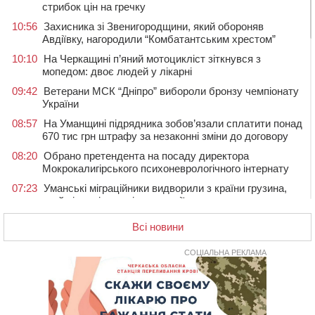
стрибок цін на гречку
10:56
Захисника зі Звенигородщини, який обороняв
Авдіївку, нагородили “Комбатантським хрестом”
10:10
На Черкащині п’яний мотоцикліст зіткнувся з
мопедом: двоє людей у лікарні
09:42
Ветерани МСК “Дніпро” вибороли бронзу чемпіонату
України
08:57
На Уманщині підрядника зобов’язали сплатити понад
670 тис грн штрафу за незаконні зміни до договору
08:20
Обрано претендента на посаду директора
Мокрокалигірського психоневрологічного інтернату
07:23
Уманські міграційники видворили з країни грузина,
який відсидів термін у колонії
05 СЕРПНЯ 2026, СЕРЕДА
Всі новини
20:28
Наступні два дні на Черкащині прогнозують пік
африканського “пекла”
СОЦІАЛЬНА РЕКЛАМА
19:30
Проєкт просторового розвитку Корсунь-
Шевченківської громади рекомендували до
погодження