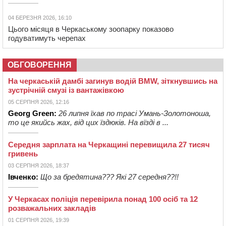
04 БЕРЕЗНЯ 2026, 16:10
Цього місяця в Черкаському зоопарку показово
годуватимуть черепах
ОБГОВОРЕННЯ
На черкаській дамбі загинув водій BMW, зіткнувшись на
зустрічній смузі із вантажівкою
05 СЕРПНЯ 2026, 12:16
Georg Green:
26 липня їхав по трасі Умань-Золотоноша,
то це якийсь жах, від цих їздюків. На вїзді в ...
Середня зарплата на Черкащині перевищила 27 тисяч
гривень
03 СЕРПНЯ 2026, 18:37
Івченко:
Що за бредятина??? Які 27 середня??!!
У Черкасах поліція перевірила понад 100 осіб та 12
розважальних закладів
01 СЕРПНЯ 2026, 19:39