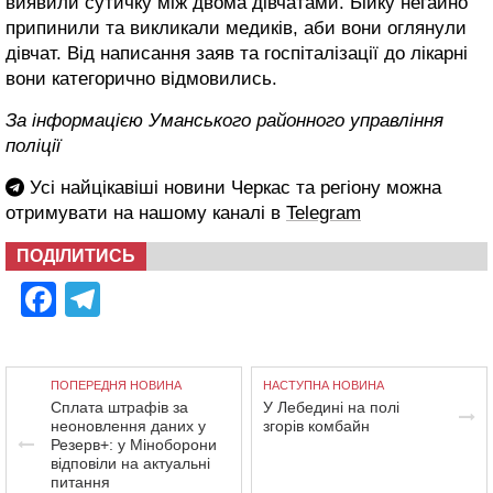
виявили сутичку між двома дівчатами. Бійку негайно
припинили та викликали медиків, аби вони оглянули
дівчат. Від написання заяв та госпіталізації до лікарні
вони категорично відмовились.
За інформацією Уманського районного управління
поліції
Усі найцікавіші новини Черкас та регіону можна
отримувати на нашому каналі в
Telegram
ПОДІЛИТИСЬ
Facebook
Telegram
ПОПЕРЕДНЯ НОВИНА
НАСТУПНА НОВИНА
Сплата штрафів за
У Лебедині на полі
неоновлення даних у
згорів комбайн
Резерв+: у Міноборони
відповіли на актуальні
питання