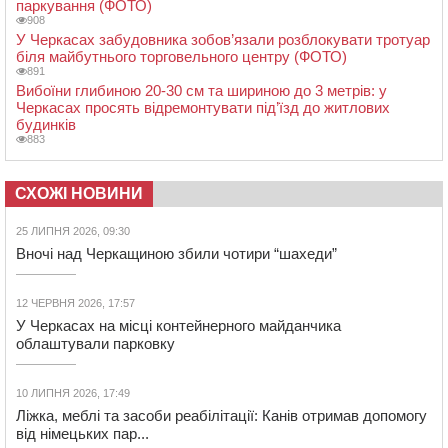
паркування (ФОТО)
908
У Черкасах забудовника зобов’язали розблокувати тротуар
біля майбутнього торговельного центру (ФОТО)
891
Вибоїни глибиною 20-30 см та шириною до 3 метрів: у
Черкасах просять відремонтувати під’їзд до житлових
будинків
883
СХОЖІ НОВИНИ
25 ЛИПНЯ 2026, 09:30
Вночі над Черкащиною збили чотири “шахеди”
12 ЧЕРВНЯ 2026, 17:57
У Черкасах на місці контейнерного майданчика
облаштували парковку
10 ЛИПНЯ 2026, 17:49
Ліжка, меблі та засоби реабілітації: Канів отримав допомогу
від німецьких пар...