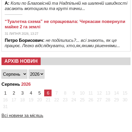
А:
Коли по Благовісній та Надпільній на шаленій швидкості
гасають мотоцикли та круті тачки...
“Туалетна схема” не спрацювала: Черкасам повернули
майже 2 га землі
31 ЛИПНЯ 2026, 13:27
Петро Борисович:
не поділились?... всі знають, як це
працює. Легко відслідкувати, хто,як,якими рішеннями...
АРХІВ НОВИН
Серпень
2026
1
2
3
4
5
6
7
8
9
10
11
12
13
14
15
16
17
18
19
20
21
22
23
24
25
26
27
28
29
30
31
Всі новини за місяць