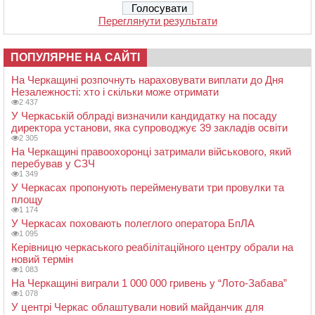
Переглянути результати
ПОПУЛЯРНЕ НА САЙТІ
На Черкащині розпочнуть нараховувати виплати до Дня
Незалежності: хто і скільки може отримати
2 437
У Черкаській облраді визначили кандидатку на посаду
директора установи, яка супроводжує 39 закладів освіти
2 305
На Черкащині правоохоронці затримали військового, який
перебував у СЗЧ
1 349
У Черкасах пропонують перейменувати три провулки та
площу
1 174
У Черкасах поховають полеглого оператора БпЛА
1 095
Керівницю черкаського реабілітаційного центру обрали на
новий термін
1 083
На Черкащині виграли 1 000 000 гривень у “Лото-Забава”
1 078
У центрі Черкас облаштували новий майданчик для