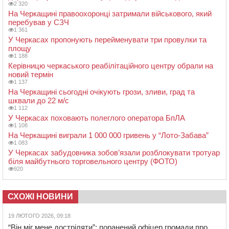
2 320
На Черкащині правоохоронці затримали військового, який
перебував у СЗЧ
1 361
У Черкасах пропонують перейменувати три провулки та
площу
1 188
Керівницю черкаського реабілітаційного центру обрали на
новий термін
1 137
На Черкащині сьогодні очікують грози, зливи, град та
шквали до 22 м/с
1 112
У Черкасах поховають полеглого оператора БпЛА
1 108
На Черкащині виграли 1 000 000 гривень у “Лото-Забава”
1 083
У Черкасах забудовника зобов’язали розблокувати тротуар
біля майбутнього торговельного центру (ФОТО)
920
СХОЖІ НОВИНИ
19 ЛЮТОГО 2026, 09:18
“Він міг мене достріляти”: поранений офіцер громади про