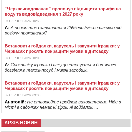
“Черкасиводоканал” пропонує підвищити тарифи на
воду та водовідведення з 2027 року
07 СЕРПНЯ 2026, 10:56
А:
А пенсія так і залишиться 2595грн./міс.незалежно від
регіону проживання?
Встановити гойдалки, карусель і закупити іграшки: у
Черкасах просять покращити умови в дитсадку
07 СЕРПНЯ 2026, 10:09
А:
Споконвіку іграшки і все,що стосується дитячого
дозвілля,а також-посуд і миючі засоби,к...
Встановити гойдалки, карусель і закупити іграшки: у
Черкасах просять покращити умови в дитсадку
07 СЕРПНЯ 2026, 09:36
Анатолій:
Не створюйте проблем вихователям. Ніде в
місті в садочках немає ні гірок, ні гойдалок, ...
АРХІВ НОВИН