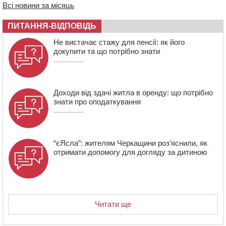
Всі новини за місяць
14:02
На Черкащині намолотили перший мільйон тонн
зерна нового врожаю
ПИТАННЯ-ВІДПОВІДЬ
13:40
На Кам’янщині сталася масштабна пожежа
Не вистачає стажу для пенсії: як його
сміттєзвалища
докупити та що потрібно знати
Доходи від здачі житла в оренду: що потрібно
знати про оподаткування
“єЯсла”: жителям Черкащини роз’яснили, як
отримати допомогу для догляду за дитиною
Читати ще