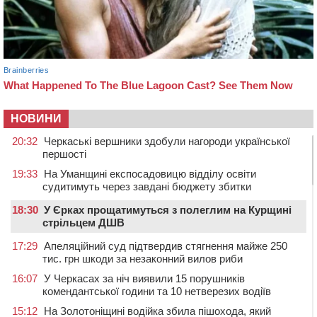
НОВИНИ
20:32
Черкаські вершники здобули нагороди української
першості
19:33
На Уманщині експосадовицю відділу освіти
судитимуть через завдані бюджету збитки
18:30
У Єрках прощатимуться з полеглим на Курщині
стрільцем ДШВ
17:29
Апеляційний суд підтвердив стягнення майже 250
тис. грн шкоди за незаконний вилов риби
16:07
У Черкасах за ніч виявили 15 порушників
комендантської години та 10 нетверезих водіїв
15:12
На Золотоніщині водійка збила пішохода, який