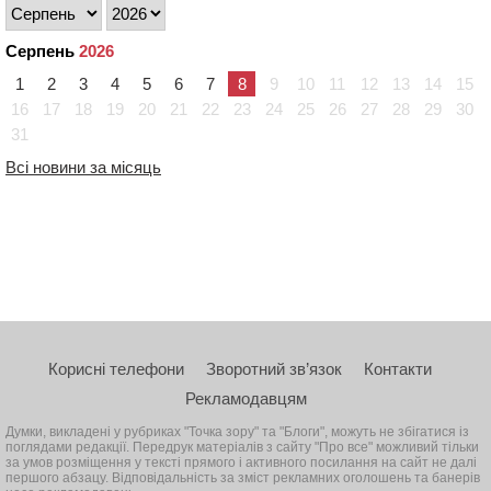
Серпень
2026
1
2
3
4
5
6
7
8
9
10
11
12
13
14
15
16
17
18
19
20
21
22
23
24
25
26
27
28
29
30
31
Всі новини за місяць
Корисні телефони
Зворотний зв’язок
Контакти
Рекламодавцям
Думки, викладені у рубриках "Точка зору" та "Блоги", можуть не збігатися із
поглядами редакції. Передрук матеріалів з сайту "Про все" можливий тільки
за умов розміщення у тексті прямого і активного посилання на сайт не далі
першого абзацу. Відповідальність за зміст рекламних оголошень та банерів