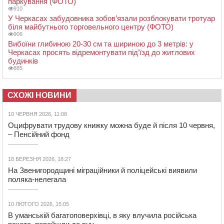
паркування (ФОТО)
910
У Черкасах забудовника зобов’язали розблокувати тротуар
біля майбутнього торговельного центру (ФОТО)
906
Вибоїни глибиною 20-30 см та шириною до 3 метрів: у
Черкасах просять відремонтувати під’їзд до житлових
будинків
885
СХОЖІ НОВИНИ
10 ЧЕРВНЯ 2026, 11:08
Оцифрувати трудову книжку можна буде й після 10 червня,
– Пенсійний фонд
18 БЕРЕЗНЯ 2026, 18:27
На Звенигородщині міграційники й поліцейські виявили
поляка-нелегала
10 ЛЮТОГО 2026, 15:05
В уманській багатоповерхівці, в яку влучила російська