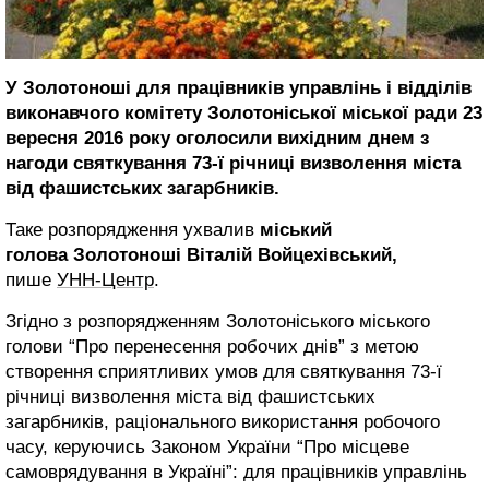
У Золотоноші для працівників управлінь і відділів
виконавчого комітету Золотоніської міської ради 23
вересня 2016 року оголосили вихідним днем з
нагоди святкування 73-ї річниці визволення міста
від фашистських загарбників.
Таке розпорядження ухвалив
міський
голова Золотоноші Віталій Войцехівський,
пише
УНН-Центр
.
Згідно з розпорядженням Золотоніського міського
голови “Про перенесення робочих днів” з метою
створення сприятливих умов для святкування 73-ї
річниці визволення міста від фашистських
загарбників, раціонального використання робочого
часу, керуючись Законом України “Про місцеве
самоврядування в Україні”: для працівників управлінь