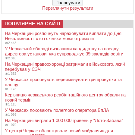
Переглянути результати
ПОПУЛЯРНЕ НА САЙТІ
На Черкащині розпочнуть нараховувати виплати до Дня
Незалежності: хто і скільки може отримати
2 443
У Черкаській облраді визначили кандидатку на посаду
директора установи, яка супроводжує 39 закладів освіти
2 310
На Черкащині правоохоронці затримали військового, який
перебував у СЗЧ
1 352
У Черкасах пропонують перейменувати три провулки та
площу
1 178
Керівницю черкаського реабілітаційного центру обрали на
новий термін
1 115
У Черкасах поховають полеглого оператора БпЛА
1 099
На Черкащині виграли 1 000 000 гривень у “Лото-Забава”
1 079
У центрі Черкас облаштували новий майданчик для