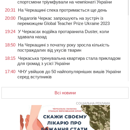
спортсмени тріумфували на чемпіонаті України
20:31
На Черкащині спека протримається ще день
20:00
Педагогів Черкас запрошують на зустріч із
переможцем Global Teacher Prize Ukraine 2023
19:24
У Черкасах водійка протаранила Duster, коли
здавала назад
18:50
На Черкащині з початку року зросла кількість
постраждалих від укусів тварин
18:15
Черкаська тренувальна квартира стала прикладом
для громад з усієї України
17:40
ЧНУ увійшов до 50 найпопулярніших вишів України
серед вступників
17:07
На Хімселищі у Черкасах облаштували новий
контейнерний майданчик
Всі новини
16:32
Без розтину грудної клітки: у Черкасах 75-річній
пацієнтці замінили аортальний клапан
СОЦІАЛЬНА РЕКЛАМА
16:00
У Черкаському онкоцентрі встановили сонячну
електростанцію за понад пів мільйона гривень
15:30
У Київській області прощаються з полеглим на