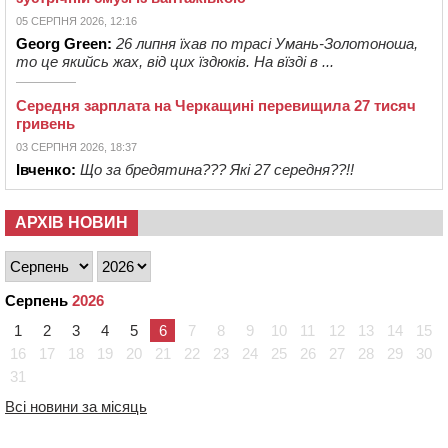
05 СЕРПНЯ 2026, 12:16
Georg Green:
26 липня їхав по трасі Умань-Золотоноша,
то це якийсь жах, від цих їздюків. На вїзді в ...
Середня зарплата на Черкащині перевищила 27 тисяч
гривень
03 СЕРПНЯ 2026, 18:37
Івченко:
Що за бредятина??? Які 27 середня??!!
АРХІВ НОВИН
Серпень
2026
1
2
3
4
5
6
7
8
9
10
11
12
13
14
15
16
17
18
19
20
21
22
23
24
25
26
27
28
29
30
31
Всі новини за місяць