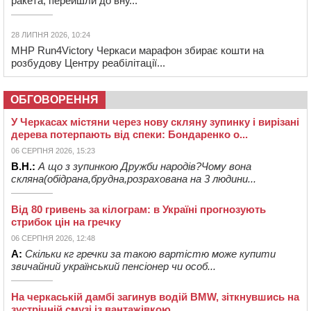
ракета, перейшли до вну...
28 ЛИПНЯ 2026, 10:24
MHP Run4Victory Черкаси марафон збирає кошти на
розбудову Центру реабілітації...
ОБГОВОРЕННЯ
У Черкасах містяни через нову скляну зупинку і вирізані
дерева потерпають від спеки: Бондаренко о...
06 СЕРПНЯ 2026, 15:23
В.Н.:
А що з зупинкою Дружби народів?Чому вона
скляна(обідрана,брудна,розрахована на 3 людини...
Від 80 гривень за кілограм: в Україні прогнозують
стрибок цін на гречку
06 СЕРПНЯ 2026, 12:48
А:
Скільки кг гречки за такою вартістю може купити
звичайний український пенсіонер чи особ...
На черкаській дамбі загинув водій BMW, зіткнувшись на
зустрічній смузі із вантажівкою