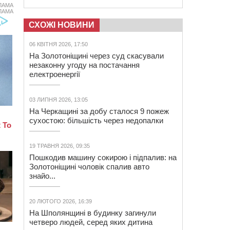
ЛАМА
ЛАМА
СХОЖІ НОВИНИ
06 КВІТНЯ 2026, 17:50
На Золотоніщині через суд скасували
незаконну угоду на постачання
електроенергії
03 ЛИПНЯ 2026, 13:05
На Черкащині за добу сталося 9 пожеж
сухостою: більшість через недопалки
19 ТРАВНЯ 2026, 09:35
Пошкодив машину сокирою і підпалив: на
Золотоніщині чоловік спалив авто
знайо...
20 ЛЮТОГО 2026, 16:39
На Шполянщині в будинку загинули
четверо людей, серед яких дитина