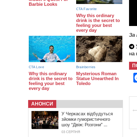
13:40
На Кам’янщині сталася масштабна
пожежа сміттєзвалища
За
У
на
П
АНОНСИ
У Черкасах відбудуться
зйомки гумористичного
шоу “Двіж: Розгони” ...
03 СЕРПНЯ