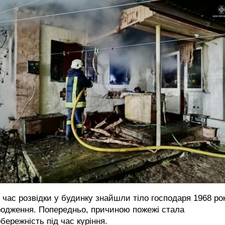
 час розвідки у будинку знайшли тіло господаря 1968 ро
родження. Попередньо, причиною пожежі стала
бережність під час куріння.