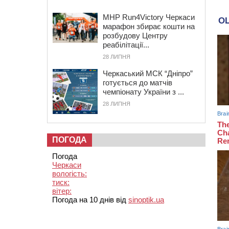
MHP Run4Victory Черкаси
марафон збирає кошти на
розбудову Центру
реабілітації...
28 ЛИПНЯ
Черкаський МСК “Дніпро”
готується до матчів
чемпіонату України з ...
28 ЛИПНЯ
ПОГОДА
Погода
Черкаси
вологість:
тиск:
вітер:
Погода на 10 днів від
sinoptik.ua