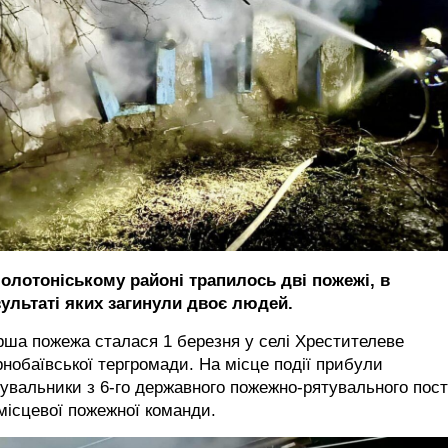
Золотоніському районі трапилось дві пожежі, в
зультаті яких загинули двоє людей.
ша пожежа сталася 1 березня у селі Хрестителеве
нобаївської тергромади. На місце події прибули
увальники з 6-го державного пожежно-рятувального пос
місцевої пожежної команди.