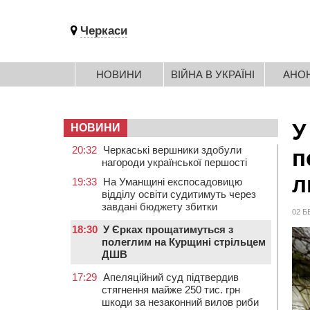
Черкаси
НОВИНИ
ВІЙНА В УКРАЇНІ
АНО
У
НОВИНИ
20:32
Черкаські вершники здобули
п
нагороди української першості
л
19:33
На Уманщині експосадовицю
відділу освіти судитимуть через
завдані бюджету збитки
02 Б
18:30
У Єрках прощатимуться з
полеглим на Курщині стрільцем
ДШВ
17:29
Апеляційний суд підтвердив
стягнення майже 250 тис. грн
шкоди за незаконний вилов риби