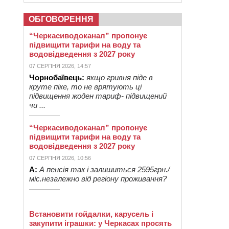
ОБГОВОРЕННЯ
“Черкасиводоканал” пропонує
підвищити тарифи на воду та
водовідведення з 2027 року
07 СЕРПНЯ 2026, 14:57
Чорнобаївець:
якщо гривня піде в
круте піке, то не врятують ці
підвищення жоден тариф- підвищений
чи ...
“Черкасиводоканал” пропонує
підвищити тарифи на воду та
водовідведення з 2027 року
07 СЕРПНЯ 2026, 10:56
А:
А пенсія так і залишиться 2595грн./
міс.незалежно від регіону проживання?
Встановити гойдалки, карусель і
закупити іграшки: у Черкасах просять