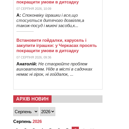
покращити умови в дитсадку
07 СЕРПНЯ 2026, 10:09
А:
Споконвіку іграшки і все,що
стосується дитячого дозвілля,а
також-посуд і миючі засоби,к...
Встановити гойдалки, карусель і
закупити іграшки: у Черкасах просять
покращити умови в дитсадку
07 СЕРПНЯ 2026, 09:36
Анатолій:
Не створюйте проблем
вихователям. Ніде в місті в садочках
немає ні гірок, ні гойдалок, ...
АРХІВ НОВИН
Серпень
2026