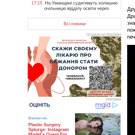
17:15
На Уманщині судитимуть колишню
очільницю відділу освіти через
Дру
закупівлю електрики за завищеною
Дра
ціною
зна
Всі новини
16:40
У Черкасах провели в останню
пож
путь двох загиблих воїнів
СОЦІАЛЬНА РЕКЛАМА
печ
16:07
До 1 вересня у Черкасах
оновлюють дорожню розмітку біля
навчальних закладів (ФОТОФАКТ)
15:39
На честь загиблого захисника і
чемпіона світу в Черкасах відкрили
спортивно-реабілітаційний центр
15:05
На Звенигородщині, попри
заборону міськради, проведуть
“Ше.Fest”
РЕКЛАМА
14:31
У Каневі аномальна спека
призвела до перебоїв у роботі
електромереж та комунальних
служб
14:02
На Черкащині намолотили перший
мільйон тонн зерна нового врожаю