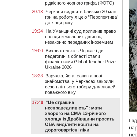
рідкісного чорного грифа (ФОТО)
20:13
Черкаси виділять близько 20 млн
грн на роботу ліцею “Перспектива”
до кінця року
19:34
На Уманщині суд припинив право
оренди земельних ділянок,
незаконно переданих іноземцем
19:00
Вихователька з Черкас і дві
педагогині з області стали
фіналістками Global Teacher Prize
Ukraine 2026
18:23
Зарядка, йога, сапи та нові
знайомства: у Черкасах закрили
сезон літнього табору для людей
поважного віку
17:48
“Це страшна
несправедливість”: мати
хворого на СМА 13-річного
хлопця із Драбівщини просить
Під
ОВА виділити кошти на
на
дороговартісні ліки
нео