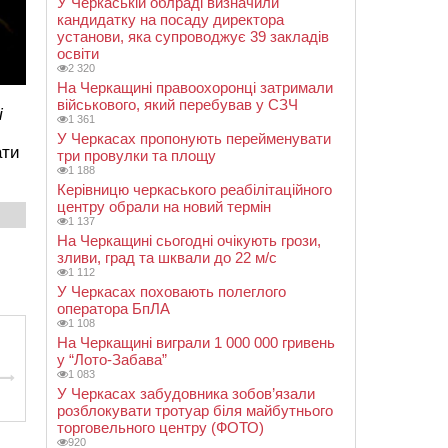
У Черкаській облраді визначили
кандидатку на посаду директора
установи, яка супроводжує 39 закладів
освіти
2 320
На Черкащині правоохоронці затримали
військового, який перебував у СЗЧ
і
1 361
У Черкасах пропонують перейменувати
ати
три провулки та площу
1 188
Керівницю черкаського реабілітаційного
центру обрали на новий термін
1 137
На Черкащині сьогодні очікують грози,
зливи, град та шквали до 22 м/с
1 112
У Черкасах поховають полеглого
оператора БпЛА
1 108
На Черкащині виграли 1 000 000 гривень
у “Лото-Забава”
1 083
У Черкасах забудовника зобов’язали
розблокувати тротуар біля майбутнього
торговельного центру (ФОТО)
920