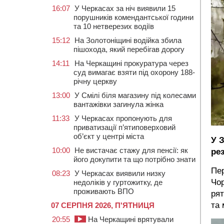
16:07
У Черкасах за ніч виявили 15
порушників комендантської години
та 10 нетверезих водіїв
15:12
На Золотоніщині водійка збила
пішохода, який перебігав дорогу
14:11
На Черкащині прокуратура через
суд вимагає взяти під охорону 188-
річну церкву
13:00
У Смілі біля магазину під колесами
вантажівки загинула жінка
11:33
У Черкасах пропонують для
приватизації п’ятиповерховий
об’єкт у центрі міста
У 
10:00
Не вистачає стажу для пенсії: як
ре
його докупити та що потрібно знати
Пер
08:23
У Черкасах виявили низку
Чор
недоліків у гуртожитку, де
проживають ВПО
рят
та 
07 СЕРПНЯ 2026, П'ЯТНИЦЯ
20:55
На Черкащині врятували