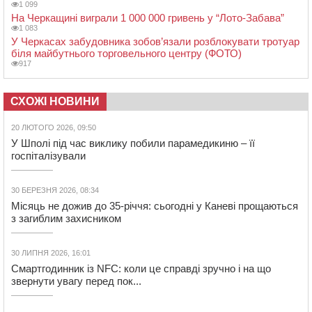
1 099
На Черкащині виграли 1 000 000 гривень у “Лото-Забава”
1 083
У Черкасах забудовника зобов’язали розблокувати тротуар
біля майбутнього торговельного центру (ФОТО)
917
СХОЖІ НОВИНИ
20 ЛЮТОГО 2026, 09:50
У Шполі під час виклику побили парамедикиню – її
госпіталізували
30 БЕРЕЗНЯ 2026, 08:34
Місяць не дожив до 35-річчя: сьогодні у Каневі прощаються
з загиблим захисником
30 ЛИПНЯ 2026, 16:01
Смартгодинник із NFC: коли це справді зручно і на що
звернути увагу перед пок...