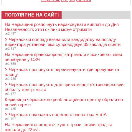
ПОПУЛЯРНЕ НА САЙТІ
На Черкащині розпочнуть нараховувати виплати до Дня
Незалежності: хто і скільки може отримати
2 457
У Черкаській облраді визначили кандидатку на посаду
директора установи, яка супроводжує 39 закладів освіти
2 317
На Черкащині правоохоронці затримали військового, який
перебував у СЗЧ
1 359
У Черкасах пропонують перейменувати три провулки та
площу
1 186
У Черкасах пропонують для приватизації п’ятиповерховий
об’єкт у центрі міста
1 177
Керівницю черкаського реабілітаційного центру обрали на
новий термін
1 135
У Черкасах поховають полеглого оператора БпЛА
1 107
На Черкащині сьогодні очікують грози, зливи, град та
шквали до 22 м/с