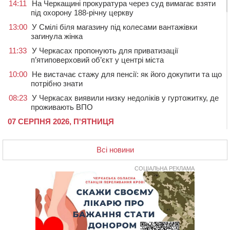
14:11
На Черкащині прокуратура через суд вимагає взяти
під охорону 188-річну церкву
13:00
У Смілі біля магазину під колесами вантажівки
загинула жінка
11:33
У Черкасах пропонують для приватизації
п’ятиповерховий об’єкт у центрі міста
10:00
Не вистачає стажу для пенсії: як його докупити та що
потрібно знати
08:23
У Черкасах виявили низку недоліків у гуртожитку, де
проживають ВПО
07 СЕРПНЯ 2026, П'ЯТНИЦЯ
20:55
На Черкащині врятували рідкісного чорного грифа
(ФОТО)
Всі новини
20:13
Черкаси виділять близько 20 млн грн на роботу
ліцею “Перспектива” до кінця року
СОЦІАЛЬНА РЕКЛАМА
19:34
На Уманщині суд припинив право оренди земельних
ділянок, незаконно переданих іноземцем
19:00
Вихователька з Черкас і дві педагогині з області
стали фіналістками Global Teacher Prize Ukraine 2026