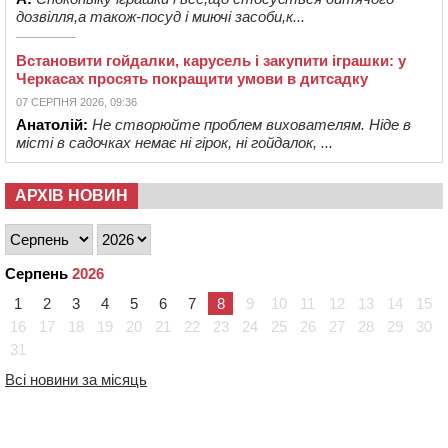
дозвілля,а також-посуд і миючі засоби,к...
Встановити гойдалки, карусель і закупити іграшки: у
Черкасах просять покращити умови в дитсадку
07 СЕРПНЯ 2026, 09:36
Анатолій:
Не створюйте проблем вихователям. Ніде в
місті в садочках немає ні гірок, ні гойдалок, ...
АРХІВ НОВИН
Серпень
2026
1
2
3
4
5
6
7
8
9
10
11
12
13
14
15
16
17
18
19
20
21
22
23
24
25
26
27
28
29
30
31
Всі новини за місяць