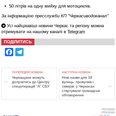
50 літрів на одну мийку для мотоциклів.
За інформацією пресслужби КП "Черкасиводоканал"
Усі найцікавіші новини Черкас та регіону можна
отримувати на нашому каналі в
Telegram
ПОДІЛИТИСЬ
Facebook
Telegram
ПОПЕРЕДНЯ НОВИНА
НАСТУПНА НОВИНА
Черкащани можуть
Нові назви для 34
долучитись до Центру
вулиць, провулків і
спецоперацій “А” СБУ
скверів: у Черкасах
стартували громадські
обговорення
РЕКЛАМА
РЕКЛАМА