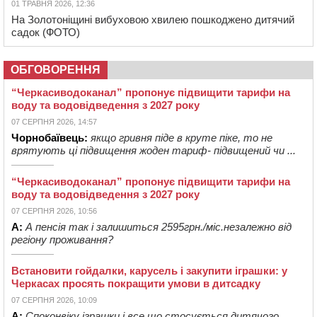
01 ТРАВНЯ 2026, 12:36
На Золотоніщині вибуховою хвилею пошкоджено дитячий
садок (ФОТО)
ОБГОВОРЕННЯ
“Черкасиводоканал” пропонує підвищити тарифи на
воду та водовідведення з 2027 року
07 СЕРПНЯ 2026, 14:57
Чорнобаївець:
якщо гривня піде в круте піке, то не
врятують ці підвищення жоден тариф- підвищений чи ...
“Черкасиводоканал” пропонує підвищити тарифи на
воду та водовідведення з 2027 року
07 СЕРПНЯ 2026, 10:56
А:
А пенсія так і залишиться 2595грн./міс.незалежно від
регіону проживання?
Встановити гойдалки, карусель і закупити іграшки: у
Черкасах просять покращити умови в дитсадку
07 СЕРПНЯ 2026, 10:09
А:
Споконвіку іграшки і все,що стосується дитячого