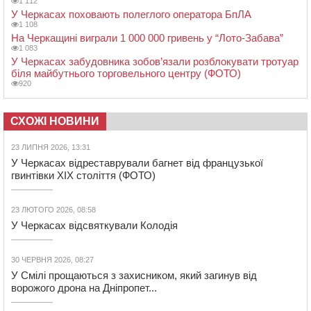
1 112
У Черкасах поховають полеглого оператора БпЛА
1 108
На Черкащині виграли 1 000 000 гривень у “Лото-Забава”
1 083
У Черкасах забудовника зобов’язали розблокувати тротуар
біля майбутнього торговельного центру (ФОТО)
920
СХОЖІ НОВИНИ
23 ЛИПНЯ 2026, 13:31
У Черкасах відреставрували багнет від французької
гвинтівки ХІХ століття (ФОТО)
23 ЛЮТОГО 2026, 08:58
У Черкасах відсвяткували Колодія
30 ЧЕРВНЯ 2026, 08:27
У Смілі прощаються з захисником, який загинув від
ворожого дрона на Дніпропет...