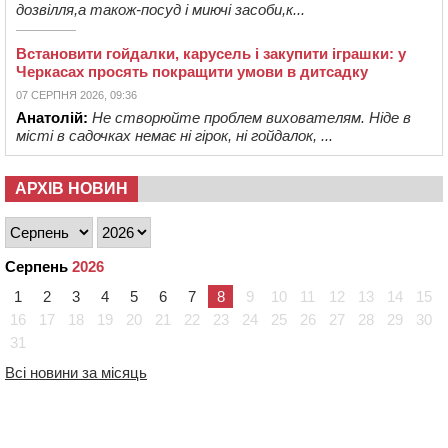
дозвілля,а також-посуд і миючі засоби,к...
Встановити гойдалки, карусель і закупити іграшки: у
Черкасах просять покращити умови в дитсадку
07 СЕРПНЯ 2026, 09:36
Анатолій:
Не створюйте проблем вихователям. Ніде в
місті в садочках немає ні гірок, ні гойдалок, ...
АРХІВ НОВИН
Серпень
2026
1
2
3
4
5
6
7
8
9
10
11
12
13
14
15
16
17
18
19
20
21
22
23
24
25
26
27
28
29
30
31
Всі новини за місяць