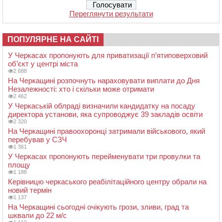
Переглянути результати
ПОПУЛЯРНЕ НА САЙТІ
У Черкасах пропонують для приватизації п’ятиповерховий
об’єкт у центрі міста
2 688
На Черкащині розпочнуть нараховувати виплати до Дня
Незалежності: хто і скільки може отримати
2 462
У Черкаській облраді визначили кандидатку на посаду
директора установи, яка супроводжує 39 закладів освіти
2 320
На Черкащині правоохоронці затримали військового, який
перебував у СЗЧ
1 361
У Черкасах пропонують перейменувати три провулки та
площу
1 188
Керівницю черкаського реабілітаційного центру обрали на
новий термін
1 137
На Черкащині сьогодні очікують грози, зливи, град та
шквали до 22 м/с