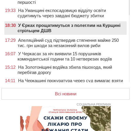
першості
19:33
На Уманщині експосадовицю відділу освіти
судитимуть через завдані бюджету збитки
18:30
У Єрках прощатимуться з полеглим на Курщині
стрільцем ДШВ
17:29
Апеляційний суд підтвердив стягнення майже 250
тис. грн шкоди за незаконний вилов риби
16:07
У Черкасах за ніч виявили 15 порушників
комендантської години та 10 нетверезих водіїв
15:12
На Золотоніщині водійка збила пішохода, який
перебігав дорогу
14:11
На Черкащині прокуратура через суд вимагає взяти
під охорону 188-річну церкву
Всі новини
13:00
У Смілі біля магазину під колесами вантажівки
загинула жінка
СОЦІАЛЬНА РЕКЛАМА
11:33
У Черкасах пропонують для приватизації
п’ятиповерховий об’єкт у центрі міста
10:00
Не вистачає стажу для пенсії: як його докупити та що
потрібно знати