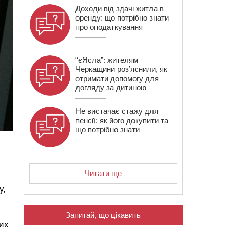
Доходи від здачі житла в
оренду: що потрібно знати
про оподаткування
“єЯсла”: жителям
Черкащини роз’яснили, як
отримати допомогу для
догляду за дитиною
Не вистачає стажу для
пенсії: як його докупити та
що потрібно знати
Читати ще
у,
Запитай, що цікавить
их