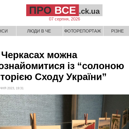
ПРО
ВСЕ
.ck.ua
07 серпня, 2026
НСИ
ЛЮДИ В ЧЕ
ФОТОРЕПОРТАЖ
РІЗНЕ
 Черкасах можна
ознайомитися із “солоною
сторією Сходу України”
ІЧНЯ 2023, 19:31