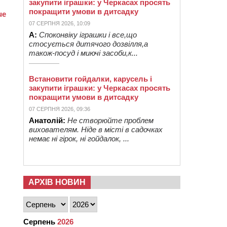
закупити іграшки: у Черкасах просять
покращити умови в дитсадку
07 СЕРПНЯ 2026, 10:09
А:
Споконвіку іграшки і все,що
стосується дитячого дозвілля,а
також-посуд і миючі засоби,к...
Встановити гойдалки, карусель і
закупити іграшки: у Черкасах просять
покращити умови в дитсадку
07 СЕРПНЯ 2026, 09:36
Анатолій:
Не створюйте проблем
вихователям. Ніде в місті в садочках
немає ні гірок, ні гойдалок, ...
АРХІВ НОВИН
Серпень
2026