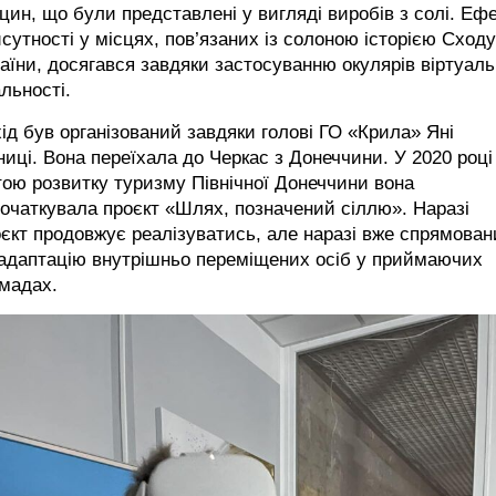
цин, що були представлені у вигляді виробів з солі. Еф
сутності у місцях, пов’язаних із солоною історією Сходу
аїни, досягався завдяки застосуванню окулярів віртуаль
льності.
ід був організований завдяки голові ГО «Крила» Яні
иці. Вона переїхала до Черкас з Донеччини. У 2020 році
ою розвитку туризму Північної Донеччини вона
очаткувала проєкт «Шлях, позначений сіллю». Наразі
єкт продовжує реалізуватись, але наразі вже спрямова
 адаптацію внутрішньо переміщених осіб у приймаючих
мадах.