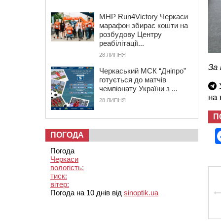
MHP Run4Victory Черкаси
марафон збирає кошти на
розбудову Центру
реабілітації...
28 ЛИПНЯ
За 
Черкаський МСК “Дніпро”
готується до матчів
У
чемпіонату України з ...
на
28 ЛИПНЯ
П
ПОГОДА
Погода
Черкаси
вологість:
тиск:
вітер:
Погода на 10 днів від
sinoptik.ua