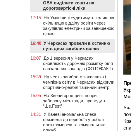
ОВА виділити кошти на
дороговартісні ліки
17:15
На Уманщині судитимуть колишню
очільницю відділу освіти через
закупівлю електрики за завищеною
ціною
16:40
У Черкасах провели в останню
путь двох загиблих воїнів
16:07
До 1 вересня у Черкасах
оновлюють дорожню розмітку біля
навчальних закладів (ФОТОФАКТ)
15:39
На честь загиблого захисника і
чемпіона світу в Черкасах відкрили
Пр
спортивно-реабілітаційний центр
Ук
15:05
На Звенигородщині, попри
Мо
заборону міськради, проведуть
“Ше.Fest”
Уч
14:31
У Каневі аномальна спека
поч
призвела до перебоїв у роботі
Кра
електромереж та комунальних
спа
служб