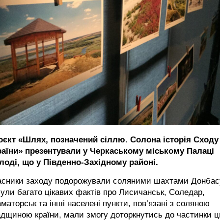
оєкт «Шлях, позначений сіллю. Солона історія Сходу
раїни» презентували у Черкаському міському Палаці
лоді, що у Південно-Західному районі.
асники заходу подорожували соляними шахтами Донбас
ули багато цікавих фактів про Лисичанськ, Соледар,
маторськ та інші населені пункти, пов’язані з соляною
дщиною країни, мали змогу доторкнутись до частинки ц