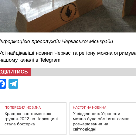
інформацією пресслужби Черкаської міськради
сі найцікавіші новини Черкас та регіону можна отримув
 нашому каналі в
Telegram
ОДІЛИТИСЬ
Facebook
Telegram
ПОПЕРЕДНЯ НОВИНА
НАСТУПНА НОВИНА
Кращою спортсменкою
У відділеннях Укрпошти
грудня-2022 на Черкащині
можна буде обміняти лампи
стала боксерка
розжарювання на
світлодіодні