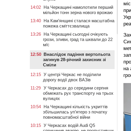
міс
14:02
На Черкащині намолотили перший
при
мільйон тонн зерна нового врожаю
Укр
13:40
На Кам’янщині сталася масштабна
реа
пожежа сміттєзвалища
13:26
На Черкащині сьогодні очікують
Зах
грози, зливи, град та шквали до 22
Син
м/с
мет
12:50
Внаслідок падіння вертольота
зап
загинув 28-річний захисник зі
про
Сміли
на
12:15
У центрі Черкас не поділили
гро
дорогу водії двох ВАЗів
11:29
У Черкасах до середини серпня
обмежать рух транспорту на трьох
вулицях
10:54
На Черкащині кількість укриттів
збільшилась уп’ятеро з початку
повномасштабної війни
10:15
У Черкасах водій Audi Q5
спричинив аварію, не пропустивши