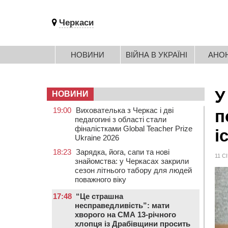
Черкаси
НОВИНИ
ВІЙНА В УКРАЇНІ
АНО
У
НОВИНИ
19:00
Вихователька з Черкас і дві
п
педагогині з області стали
фіналістками Global Teacher Prize
і
Ukraine 2026
18:23
Зарядка, йога, сапи та нові
11 С
знайомства: у Черкасах закрили
сезон літнього табору для людей
поважного віку
17:48
“Це страшна
несправедливість”: мати
хворого на СМА 13-річного
хлопця із Драбівщини просить