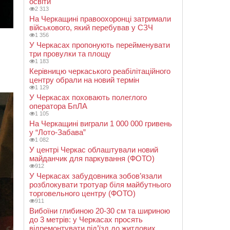
освіти
2 313
На Черкащині правоохоронці затримали
військового, який перебував у СЗЧ
1 356
У Черкасах пропонують перейменувати
три провулки та площу
1 183
Керівницю черкаського реабілітаційного
центру обрали на новий термін
1 129
У Черкасах поховають полеглого
оператора БпЛА
1 105
На Черкащині виграли 1 000 000 гривень
у “Лото-Забава”
1 082
У центрі Черкас облаштували новий
майданчик для паркування (ФОТО)
912
У Черкасах забудовника зобов’язали
розблокувати тротуар біля майбутнього
торговельного центру (ФОТО)
911
Вибоїни глибиною 20-30 см та шириною
до 3 метрів: у Черкасах просять
відремонтувати під’їзд до житлових