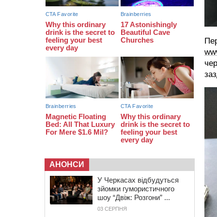
протримається ще день
20:00
Педагогів Черкас запрошують на
зустріч із переможцем Global
Teacher Prize Ukraine 2023
Пер
19:24
У Черкасах водійка протаранила
www
Duster, коли здавала назад
чер
заз
АНОНСИ
У Черкасах відбудуться
зйомки гумористичного
шоу “Двіж: Розгони” ...
03 СЕРПНЯ