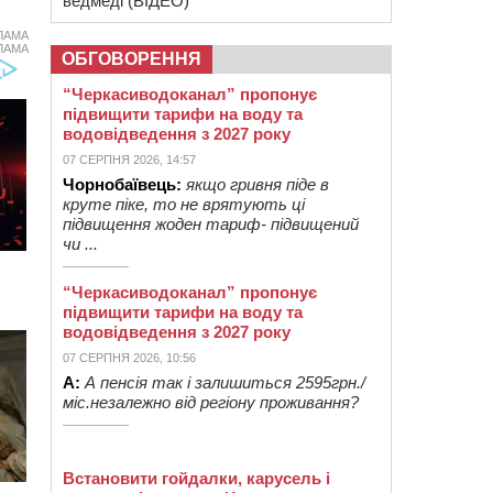
ведмеді (ВІДЕО)
ЛАМА
ЛАМА
ОБГОВОРЕННЯ
“Черкасиводоканал” пропонує
підвищити тарифи на воду та
водовідведення з 2027 року
07 СЕРПНЯ 2026, 14:57
Чорнобаївець:
якщо гривня піде в
круте піке, то не врятують ці
підвищення жоден тариф- підвищений
чи ...
“Черкасиводоканал” пропонує
підвищити тарифи на воду та
водовідведення з 2027 року
07 СЕРПНЯ 2026, 10:56
А:
А пенсія так і залишиться 2595грн./
міс.незалежно від регіону проживання?
Встановити гойдалки, карусель і