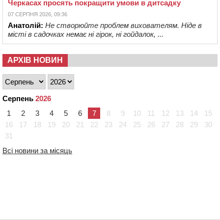
Черкасах просять покращити умови в дитсадку
07 СЕРПНЯ 2026, 09:36
Анатолій:
Не створюйте проблем вихователям. Ніде в
місті в садочках немає ні гірок, ні гойдалок, ...
АРХІВ НОВИН
Серпень
2026
1
2
3
4
5
6
7
8
9
10
11
12
13
14
15
16
17
18
19
20
21
22
23
24
25
26
27
28
29
30
31
Всі новини за місяць