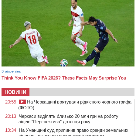
НОВИНИ
20:55
На Черкащині врятували рідкісного чорного грифа
(ФОТО)
20:13
Черкаси виділять близько 20 млн грн на роботу
ліцею “Перспектива” до кінця року
19:34
На Уманщині суд припинив право оренди земельних
ділянок, незаконно переданих іноземцем