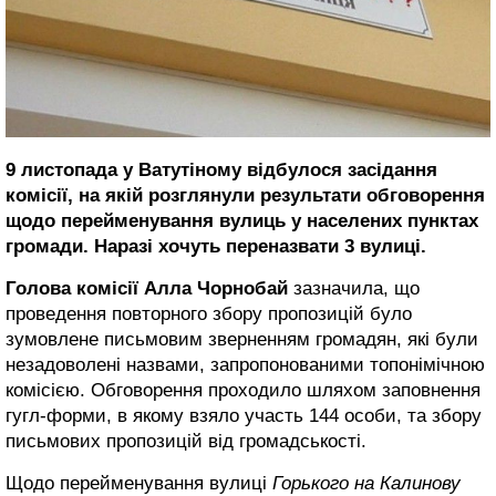
9 листопада у Ватутіному відбулося засідання
комісії, на якій розглянули результати обговорення
щодо перейменування вулиць у населених пунктах
громади. Наразі хочуть переназвати 3 вулиці.
Голова комісії Алла Чорнобай
зазначила, що
проведення повторного збору пропозицій було
зумовлене письмовим зверненням громадян, які були
незадоволені назвами, запропонованими топонімічною
комісією. Обговорення проходило шляхом заповнення
гугл-форми, в якому взяло участь 144 особи, та збору
письмових пропозицій від громадськості.
Щодо перейменування вулиці
Горького на Калинову