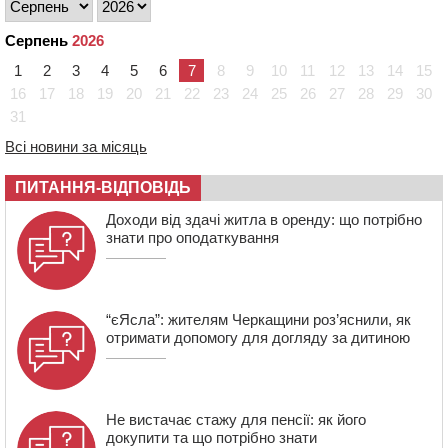
тарифи на воду та водовідведення з 2027 року
09:08
Встановити гойдалки, карусель і закупити іграшки: у
Серпень
2026
Черкасах просять покращити умови в дитсадку
1
2
3
4
5
6
7
8
9
10
11
12
13
14
15
08:22
“На щиті” у Чорнобаївську громаду повертається
16
17
18
19
20
21
22
23
24
25
26
27
28
29
30
полеглий біля Кліщіївки воїн
31
07:30
Понад 968 мільйонів гривень земельного податку
Всі новини за місяць
сплатили на Черкащині
06 СЕРПНЯ 2026, ЧЕТВЕР
ПИТАННЯ-ВІДПОВІДЬ
21:13
Вісім медалей, з яких чотири золоті: черкаські
Доходи від здачі житла в оренду: що потрібно
спортсмени тріумфували на чемпіонаті України
знати про оподаткування
“єЯсла”: жителям Черкащини роз’яснили, як
отримати допомогу для догляду за дитиною
Не вистачає стажу для пенсії: як його
докупити та що потрібно знати