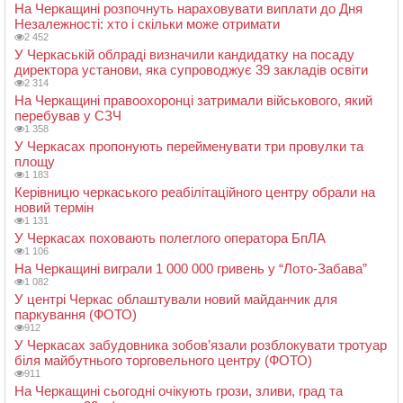
На Черкащині розпочнуть нараховувати виплати до Дня
Незалежності: хто і скільки може отримати
2 452
У Черкаській облраді визначили кандидатку на посаду
директора установи, яка супроводжує 39 закладів освіти
2 314
На Черкащині правоохоронці затримали військового, який
перебував у СЗЧ
1 358
У Черкасах пропонують перейменувати три провулки та
площу
1 183
Керівницю черкаського реабілітаційного центру обрали на
новий термін
1 131
У Черкасах поховають полеглого оператора БпЛА
1 106
На Черкащині виграли 1 000 000 гривень у “Лото-Забава”
1 082
У центрі Черкас облаштували новий майданчик для
паркування (ФОТО)
912
У Черкасах забудовника зобов’язали розблокувати тротуар
біля майбутнього торговельного центру (ФОТО)
911
На Черкащині сьогодні очікують грози, зливи, град та