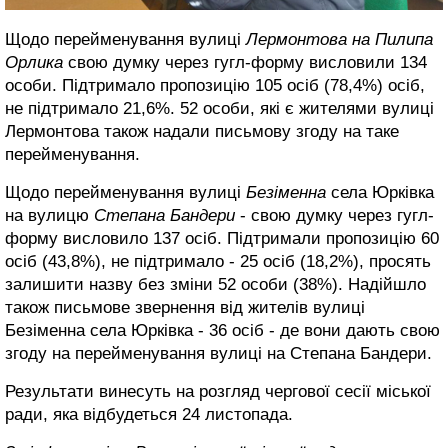
Щодо перейменування вулиці
Лермонтова на Пилипа
Орлика
свою думку через гугл-форму висловили 134
особи. Підтримало пропозицію 105 осіб (78,4%) осіб,
не підтримало 21,6%. 52 особи, які є жителями вулиці
Лермонтова також надали письмову згоду на таке
перейменування.
Щодо перейменування вулиці
Безіменна
села Юрківка
на вулицю
Степана Бандери
- свою думку через гугл-
форму висловило 137 осіб. Підтримали пропозицію 60
осіб (43,8%), не підтримало - 25 осіб (18,2%), просять
залишити назву без зміни 52 особи (38%). Надійшло
також письмове звернення від жителів вулиці
Безіменна села Юрківка - 36 осіб - де вони дають свою
згоду на перейменування вулиці на Степана Бандери.
Результати винесуть на розгляд чергової сесії міської
ради, яка відбудеться 24 листопада.