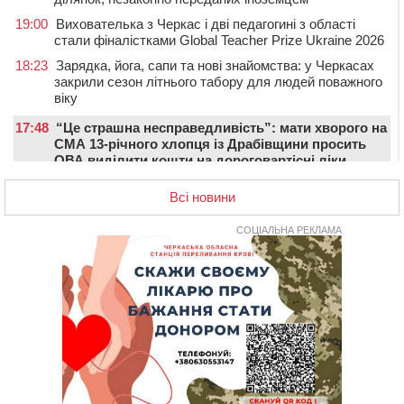
19:00
Вихователька з Черкас і дві педагогині з області
стали фіналістками Global Teacher Prize Ukraine 2026
18:23
Зарядка, йога, сапи та нові знайомства: у Черкасах
закрили сезон літнього табору для людей поважного
віку
17:48
“Це страшна несправедливість”: мати хворого на
СМА 13-річного хлопця із Драбівщини просить
ОВА виділити кошти на дороговартісні ліки
17:15
На Уманщині судитимуть колишню очільницю відділу
Всі новини
освіти через закупівлю електрики за завищеною
ціною
СОЦІАЛЬНА РЕКЛАМА
16:40
У Черкасах провели в останню путь двох
загиблих воїнів
16:07
До 1 вересня у Черкасах оновлюють дорожню
розмітку біля навчальних закладів (ФОТОФАКТ)
15:39
На честь загиблого захисника і чемпіона світу в
Черкасах відкрили спортивно-реабілітаційний центр
15:05
На Звенигородщині, попри заборону міськради,
проведуть “Ше.Fest”