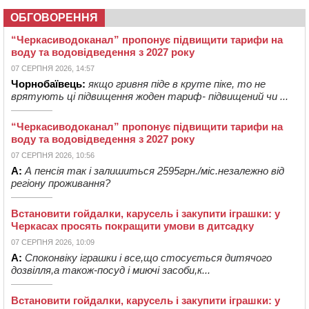
ОБГОВОРЕННЯ
“Черкасиводоканал” пропонує підвищити тарифи на
воду та водовідведення з 2027 року
07 СЕРПНЯ 2026, 14:57
Чорнобаївець:
якщо гривня піде в круте піке, то не
врятують ці підвищення жоден тариф- підвищений чи ...
“Черкасиводоканал” пропонує підвищити тарифи на
воду та водовідведення з 2027 року
07 СЕРПНЯ 2026, 10:56
А:
А пенсія так і залишиться 2595грн./міс.незалежно від
регіону проживання?
Встановити гойдалки, карусель і закупити іграшки: у
Черкасах просять покращити умови в дитсадку
07 СЕРПНЯ 2026, 10:09
А:
Споконвіку іграшки і все,що стосується дитячого
дозвілля,а також-посуд і миючі засоби,к...
Встановити гойдалки, карусель і закупити іграшки: у