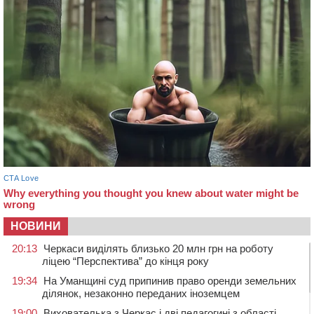
НОВИНИ
20:13
Черкаси виділять близько 20 млн грн на роботу
ліцею “Перспектива” до кінця року
19:34
На Уманщині суд припинив право оренди земельних
ділянок, незаконно переданих іноземцем
19:00
Вихователька з Черкас і дві педагогині з області