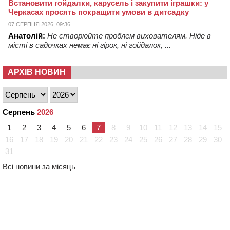
Встановити гойдалки, карусель і закупити іграшки: у
Черкасах просять покращити умови в дитсадку
07 СЕРПНЯ 2026, 09:36
Анатолій:
Не створюйте проблем вихователям. Ніде в
місті в садочках немає ні гірок, ні гойдалок, ...
АРХІВ НОВИН
Серпень
2026
1
2
3
4
5
6
7
8
9
10
11
12
13
14
15
16
17
18
19
20
21
22
23
24
25
26
27
28
29
30
31
Всі новини за місяць