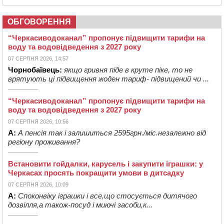
ОБГОВОРЕННЯ
“Черкасиводоканал” пропонує підвищити тарифи на
воду та водовідведення з 2027 року
07 СЕРПНЯ 2026, 14:57
Чорнобаївець:
якщо гривня піде в круте піке, то не
врятують ці підвищення жоден тариф- підвищений чи ...
“Черкасиводоканал” пропонує підвищити тарифи на
воду та водовідведення з 2027 року
07 СЕРПНЯ 2026, 10:56
А:
А пенсія так і залишиться 2595грн./міс.незалежно від
регіону проживання?
Встановити гойдалки, карусель і закупити іграшки: у
Черкасах просять покращити умови в дитсадку
07 СЕРПНЯ 2026, 10:09
А:
Споконвіку іграшки і все,що стосується дитячого
дозвілля,а також-посуд і миючі засоби,к...