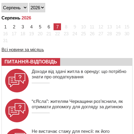
09:08
Встановити гойдалки, карусель і закупити іграшки: у
Черкасах просять покращити умови в дитсадку
08:22
“На щиті” у Чорнобаївську громаду повертається
Серпень
2026
полеглий біля Кліщіївки воїн
1
2
3
4
5
6
7
8
9
10
11
12
13
14
15
07:30
Понад 968 мільйонів гривень земельного податку
16
17
18
19
20
21
22
23
24
25
26
27
28
29
30
сплатили на Черкащині
31
06 СЕРПНЯ 2026, ЧЕТВЕР
Всі новини за місяць
21:13
Вісім медалей, з яких чотири золоті: черкаські
спортсмени тріумфували на чемпіонаті України
ПИТАННЯ-ВІДПОВІДЬ
20:31
На Черкащині спека протримається ще день
Доходи від здачі житла в оренду: що потрібно
знати про оподаткування
“єЯсла”: жителям Черкащини роз’яснили, як
отримати допомогу для догляду за дитиною
Не вистачає стажу для пенсії: як його