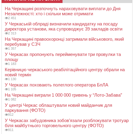
На Черкащині розпочнуть нараховувати виплати до Дня
Незалежності: хто і скільки може отримати
2 451
У Черкаській облраді визначили кандидатку на посаду
директора установи, яка супроводжує 39 закладів освіти
2 313
На Черкащині правоохоронці затримали військового, який
перебував у СЗЧ
1 357
У Черкасах пропонують перейменувати три провулки та
площу
1 183
Керівницю черкаського реабілітаційного центру обрали на
новий термін
1 130
У Черкасах поховають полеглого оператора БпЛА
1 105
На Черкащині виграли 1 000 000 гривень у “Лото-Забава”
1 082
У центрі Черкас облаштували новий майданчик для
паркування (ФОТО)
912
У Черкасах забудовника зобов’язали розблокувати тротуар
біля майбутнього торговельного центру (ФОТО)
911