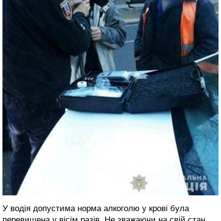
У водія допустима норма алкоголю у крові була
перевищена у вісім разів. Не зважаючи на свій стан,