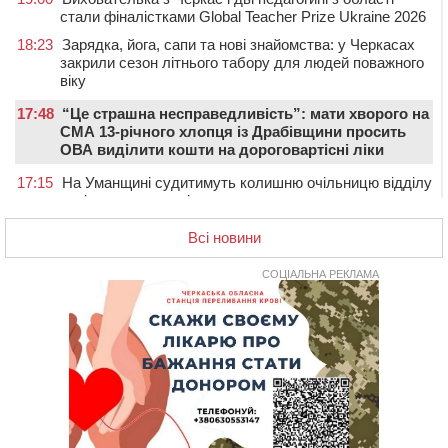
стали фіналістками Global Teacher Prize Ukraine 2026
18:23
Зарядка, йога, сапи та нові знайомства: у Черкасах
закрили сезон літнього табору для людей поважного
віку
17:48
“Це страшна несправедливість”: мати хворого на
СМА 13-річного хлопця із Драбівщини просить
ОВА виділити кошти на дороговартісні ліки
17:15
На Уманщині судитимуть колишню очільницю відділу
освіти через закупівлю електрики за завищеною
ціною
Всі новини
16:40
У Черкасах провели в останню путь двох
загиблих воїнів
СОЦІАЛЬНА РЕКЛАМА
16:07
До 1 вересня у Черкасах оновлюють дорожню
розмітку біля навчальних закладів (ФОТОФАКТ)
15:39
На честь загиблого захисника і чемпіона світу в
Черкасах відкрили спортивно-реабілітаційний центр
15:05
На Звенигородщині, попри заборону міськради,
проведуть “Ше.Fest”
14:31
У Каневі аномальна спека призвела до перебоїв у