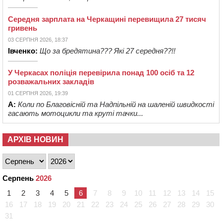
Середня зарплата на Черкащині перевищила 27 тисяч
гривень
03 СЕРПНЯ 2026, 18:37
Івченко:
Що за бредятина??? Які 27 середня??!!
У Черкасах поліція перевірила понад 100 осіб та 12
розважальних закладів
01 СЕРПНЯ 2026, 19:39
А:
Коли по Благовісній та Надпільній на шаленій швидкості
гасають мотоцикли та круті тачки...
АРХІВ НОВИН
Серпень
2026
1
2
3
4
5
6
7
8
9
10
11
12
13
14
15
16
17
18
19
20
21
22
23
24
25
26
27
28
29
30
31