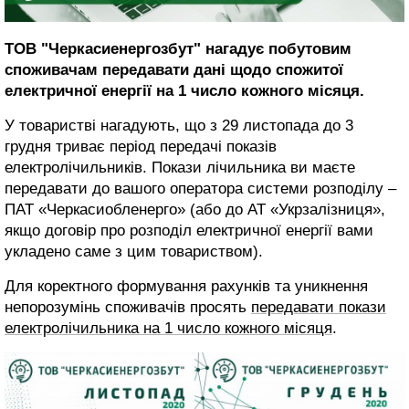
ТОВ "Черкасиенергозбут" нагадує побутовим
споживачам передавати дані щодо спожитої
електричної енергії на 1 число кожного місяця.
У товаристві нагадують, що з 29 листопада до 3
грудня триває період передачі показів
електролічильників. Покази лічильника ви маєте
передавати до вашого оператора системи розподілу –
ПАТ «Черкасиобленерго» (або до АТ «Укрзалізниця»,
якщо договір про розподіл електричної енергії вами
укладено саме з цим товариством).
Для коректного формування рахунків та уникнення
непорозумінь споживачів просять
передавати покази
електролічильника на 1 число кожного місяця
.