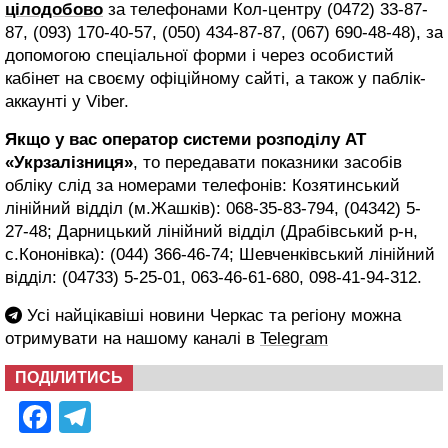
цілодобово
за телефонами Кол-центру (0472) 33-87-
87, (093) 170-40-57, (050) 434-87-87, (067) 690-48-48), за
допомогою спеціальної форми і через особистий
кабінет на своєму офіційному сайті, а також у паблік-
аккаунті у Viber.
Якщо у вас оператор системи розподілу АТ
«Укрзалізниця»
, то передавати показники засобів
обліку слід за номерами телефонів: Козятинський
лінійний відділ (м.Жашків): 068-35-83-794, (04342) 5-
27-48; Дарницький лінійний відділ (Драбівський р-н,
с.Кононівка): (044) 366-46-74; Шевченківський лінійний
відділ: (04733) 5-25-01, 063-46-61-680, 098-41-94-312.
Усі найцікавіші новини Черкас та регіону можна
отримувати на нашому каналі в
Telegram
ПОДІЛИТИСЬ
Facebook
Telegram