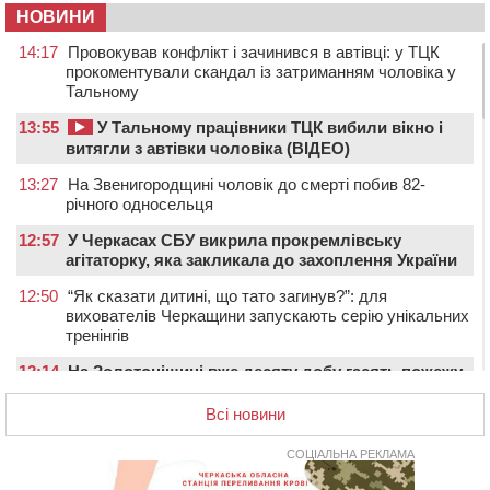
НОВИНИ
14:17
Провокував конфлікт і зачинився в автівці: у ТЦК
прокоментували скандал із затриманням чоловіка у
Тальному
13:55
У Тальному працівники ТЦК вибили вікно і
витягли з автівки чоловіка (ВІДЕО)
13:27
На Звенигородщині чоловік до смерті побив 82-
річного односельця
12:57
У Черкасах СБУ викрила прокремлівську
агітаторку, яка закликала до захоплення України
12:50
“Як сказати дитині, що тато загинув?”: для
вихователів Черкащини запускають серію унікальних
тренінгів
12:14
На Золотоніщині вже десяту добу гасять пожежу
торфу
Всі новини
11:35
Від 80 гривень за кілограм: в Україні прогнозують
стрибок цін на гречку
СОЦІАЛЬНА РЕКЛАМА
10:56
Захисника зі Звенигородщини, який обороняв