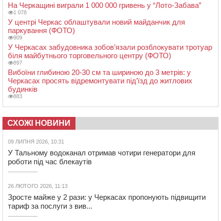
На Черкащині виграли 1 000 000 гривень у “Лото-Забава”
1 078
У центрі Черкас облаштували новий майданчик для
паркування (ФОТО)
909
У Черкасах забудовника зобов’язали розблокувати тротуар
біля майбутнього торговельного центру (ФОТО)
897
Вибоїни глибиною 20-30 см та шириною до 3 метрів: у
Черкасах просять відремонтувати під’їзд до житлових
будинків
883
СХОЖІ НОВИНИ
09 ЛИПНЯ 2026, 10:31
У Тальному водоканал отримав чотири генератори для
роботи під час блекаутів
26 ЛЮТОГО 2026, 11:13
Зросте майже у 2 рази: у Черкасах пропонують підвищити
тариф за послуги з вив...