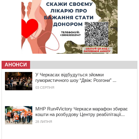
Авдіївку, нагородили “Комбатантським хрестом”
10:10
На Черкащині п’яний мотоцикліст зіткнувся з
мопедом: двоє людей у лікарні
09:42
Ветерани МСК “Дніпро” вибороли бронзу чемпіонату
України
08:57
На Уманщині підрядника зобов’язали сплатити понад
670 тис грн штрафу за незаконні зміни до договору
08:20
Обрано претендента на посаду директора
Мокрокалигірського психоневрологічного інтернату
АНОНСИ
07:23
Уманські міграційники видворили з країни грузина,
який відсидів термін у колонії
У Черкасах відбудуться зйомки
гумористичного шоу “Двіж: Розгони” ...
05 СЕРПНЯ 2026, СЕРЕДА
03 СЕРПНЯ
20:28
Наступні два дні на Черкащині прогнозують пік
африканського “пекла”
19:30
Проєкт просторового розвитку Корсунь-
MHP Run4Victory Черкаси марафон збирає
Шевченківської громади рекомендували до
кошти на розбудову Центру реабілітації...
погодження
28 ЛИПНЯ
18:45
У Звенигородці влада заборонила проводити масові
заходи