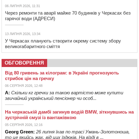
06 ЛИПНЯ 2026, 11:31
Через ремонти та аварії майже 70 будинків у Черкасах без
гарячої води (АДРЕСИ)
13 ЛИПНЯ 2026, 13:34
У Черкасах планують створити окрему систему збору
великогабаритного сміття
ОБГОВОРЕННЯ
Від 80 гривень за кілограм: в Україні прогнозують
стрибок цін на гречку
06 СЕРПНЯ 2026, 12:48
А:
Скільки кг гречки за такою вартістю може купити
звичайний український пенсіонер чи особ...
На черкаській дамбі загинув водій BMW, зіткнувшись на
зустрічній смузі із вантажівкою
05 СЕРПНЯ 2026, 12:16
Georg Green:
26 липня їхав по трасі Умань-Золотоноша,
то це якийсь жах, від цих їздюків. На вїзді в ...