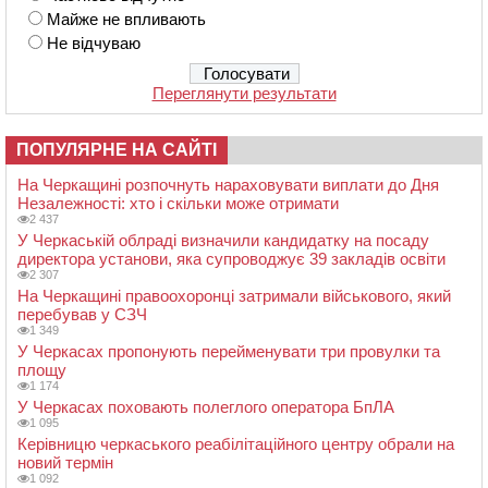
Майже не впливають
Не відчуваю
Переглянути результати
ПОПУЛЯРНЕ НА САЙТІ
На Черкащині розпочнуть нараховувати виплати до Дня
Незалежності: хто і скільки може отримати
2 437
У Черкаській облраді визначили кандидатку на посаду
директора установи, яка супроводжує 39 закладів освіти
2 307
На Черкащині правоохоронці затримали військового, який
перебував у СЗЧ
1 349
У Черкасах пропонують перейменувати три провулки та
площу
1 174
У Черкасах поховають полеглого оператора БпЛА
1 095
Керівницю черкаського реабілітаційного центру обрали на
новий термін
1 092