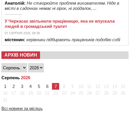
Анатолій:
Не створюйте проблем вихователям. Ніде в
місті в садочках немає ні гірок, ні гойдалок, ...
У Черкасах звільнили працівницю, яка не впускала
людей в громадський туалет
07 СЕРПНЯ 2026, 08:39
містянин:
керівники підбирають працівників подобію собі
АРХІВ НОВИН
Серпень
2026
1
2
3
4
5
6
7
8
9
10
11
12
13
14
15
16
17
18
19
20
21
22
23
24
25
26
27
28
29
30
31
Всі новини за місяць