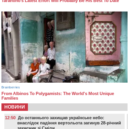
НОВИНИ
12:50
До останнього захищав українське небо:
внаслідок падіння вертольота загинув 28-річний
захисник зі Сміли