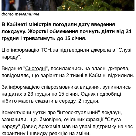
фото тематичне
В Кабінеті міністрів погодили дату введення
локдауну. Жорсткі обмеження почнуть діяти від 24
грудня і триватимуть до 15 січня.
Цю інформацію
ТСН.ua
підтвердили джерела в "Слузі
народу".
Видання "
Сьогодні
", посилаючись на власні джерела,
повідомляє, що варіант на 2 тижні в Кабміні відхилили.
За інформацією співрозмовника видання, зупинились
на датах з 23 грудня по 15 січня. Однак подробиці
нібито мають сказати в середу, 2 грудня.
Коментуючи чутки про "інтелектуальний" локдаун,
зазначили, що, ймовірно, очільник фракції "Слуга
народу" Давид Арахамія мав на увазі підтримку на час
карантину і швидку реакцію на зміни.