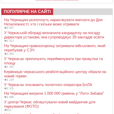
ПОПУЛЯРНЕ НА САЙТІ
На Черкащині розпочнуть нараховувати виплати до Дня
Незалежності: хто і скільки може отримати
2 447
У Черкаській облраді визначили кандидатку на посаду
директора установи, яка супроводжує 39 закладів освіти
2 311
На Черкащині правоохоронці затримали військового, який
перебував у СЗЧ
1 354
У Черкасах пропонують перейменувати три провулки та
площу
1 181
Керівницю черкаського реабілітаційного центру обрали на
новий термін
1 124
У Черкасах поховають полеглого оператора БпЛА
1 101
На Черкащині виграли 1 000 000 гривень у “Лото-Забава”
1 080
У центрі Черкас облаштували новий майданчик для
паркування (ФОТО)
911