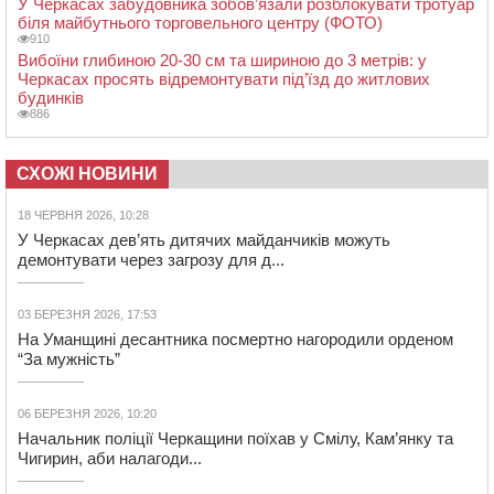
У Черкасах забудовника зобов’язали розблокувати тротуар
біля майбутнього торговельного центру (ФОТО)
910
Вибоїни глибиною 20-30 см та шириною до 3 метрів: у
Черкасах просять відремонтувати під’їзд до житлових
будинків
886
СХОЖІ НОВИНИ
18 ЧЕРВНЯ 2026, 10:28
У Черкасах дев’ять дитячих майданчиків можуть
демонтувати через загрозу для д...
03 БЕРЕЗНЯ 2026, 17:53
На Уманщині десантника посмертно нагородили орденом
“За мужність”
06 БЕРЕЗНЯ 2026, 10:20
Начальник поліції Черкащини поїхав у Смілу, Кам’янку та
Чигирин, аби налагоди...