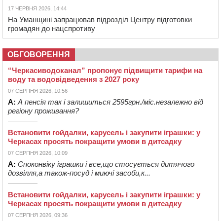
17 ЧЕРВНЯ 2026, 14:44
На Уманщині запрацював підрозділ Центру підготовки
громадян до нацспротиву
ОБГОВОРЕННЯ
“Черкасиводоканал” пропонує підвищити тарифи на
воду та водовідведення з 2027 року
07 СЕРПНЯ 2026, 10:56
А:
А пенсія так і залишиться 2595грн./міс.незалежно від
регіону проживання?
Встановити гойдалки, карусель і закупити іграшки: у
Черкасах просять покращити умови в дитсадку
07 СЕРПНЯ 2026, 10:09
А:
Споконвіку іграшки і все,що стосується дитячого
дозвілля,а також-посуд і миючі засоби,к...
Встановити гойдалки, карусель і закупити іграшки: у
Черкасах просять покращити умови в дитсадку
07 СЕРПНЯ 2026, 09:36