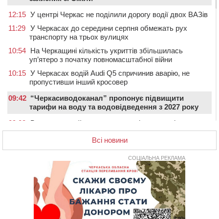
12:15
У центрі Черкас не поділили дорогу водії двох ВАЗів
11:29
У Черкасах до середини серпня обмежать рух
транспорту на трьох вулицях
10:54
На Черкащині кількість укриттів збільшилась
уп’ятеро з початку повномасштабної війни
10:15
У Черкасах водій Audi Q5 спричинив аварію, не
пропустивши інший кросовер
09:42
“Черкасиводоканал” пропонує підвищити
тарифи на воду та водовідведення з 2027 року
09:08
Встановити гойдалки, карусель і закупити іграшки: у
Черкасах просять покращити умови в дитсадку
Всі новини
08:22
“На щиті” у Чорнобаївську громаду повертається
полеглий біля Кліщіївки воїн
СОЦІАЛЬНА РЕКЛАМА
07:30
Понад 968 мільйонів гривень земельного податку
сплатили на Черкащині
06 СЕРПНЯ 2026, ЧЕТВЕР
21:13
Вісім медалей, з яких чотири золоті: черкаські
спортсмени тріумфували на чемпіонаті України