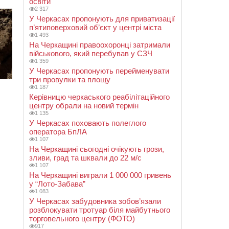
освіти
2 317
У Черкасах пропонують для приватизації
п’ятиповерховий об’єкт у центрі міста
1 493
На Черкащині правоохоронці затримали
військового, який перебував у СЗЧ
1 359
У Черкасах пропонують перейменувати
три провулки та площу
1 187
Керівницю черкаського реабілітаційного
центру обрали на новий термін
1 135
У Черкасах поховають полеглого
оператора БпЛА
1 107
На Черкащині сьогодні очікують грози,
зливи, град та шквали до 22 м/с
1 107
На Черкащині виграли 1 000 000 гривень
у “Лото-Забава”
1 083
У Черкасах забудовника зобов’язали
розблокувати тротуар біля майбутнього
торговельного центру (ФОТО)
917