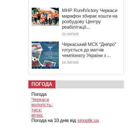
MHP Run4Victory Черкаси
марафон збирає кошти на
розбудову Центру
реабілітації...
28 ЛИПНЯ
Черкаський МСК “Дніпро”
готується до матчів
чемпіонату України з ...
28 ЛИПНЯ
ПОГОДА
Погода
Черкаси
вологість:
тиск:
вітер:
Погода на 10 днів від
sinoptik.ua