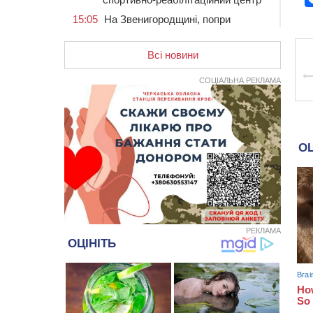
15:05
На Звенигородщині, попри
заборону міськради, проведуть
“Ше.Fest”
Всі новини
14:31
У Каневі аномальна спека
призвела до перебоїв у роботі
СОЦІАЛЬНА РЕКЛАМА
електромереж та комунальних
служб
14:02
На Черкащині намолотили перший
мільйон тонн зерна нового врожаю
13:40
На Кам’янщині сталася масштабна
пожежа сміттєзвалища
13:26
На Черкащині сьогодні очікують
грози, зливи, град та шквали до 22
м/с
РЕКЛАМА
12:50
Внаслідок падіння вертольота
загинув 28-річний захисник зі
Сміли
12:15
У центрі Черкас не поділили
дорогу водії двох ВАЗів