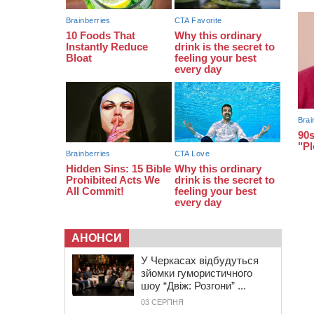
11:29
У Черкасах до середини серпня
обмежать рух транспорту на трьох
вулицях
АНОНСИ
У Черкасах відбудуться
зйомки гумористичного
шоу “Двіж: Розгони” ...
03 СЕРПНЯ