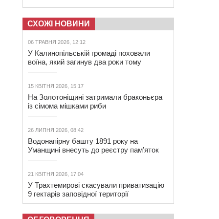
СХОЖІ НОВИНИ
06 ТРАВНЯ 2026, 12:12
У Калинопільській громаді поховали
воїна, який загинув два роки тому
15 КВІТНЯ 2026, 15:17
На Золотоніщині затримали браконьєра
із сімома мішками риби
26 ЛИПНЯ 2026, 08:42
Водонапірну башту 1891 року на
Уманщині внесуть до реєстру пам’яток
21 КВІТНЯ 2026, 17:04
У Трахтемирові скасували приватизацію
9 гектарів заповідної території