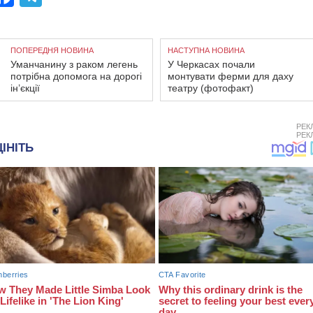
ПОПЕРЕДНЯ НОВИНА
НАСТУПНА НОВИНА
Уманчанину з раком легень
У Черкасах почали
потрібна допомога на дорогі
монтувати ферми для даху
ін’єкції
театру (фотофакт)
РЕК
РЕК