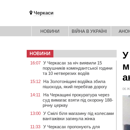
Черкаси
НОВИНИ
ВІЙНА В УКРАЇНІ
АНО
У
НОВИНИ
16:07
У Черкасах за ніч виявили 15
м
порушників комендантської години
та 10 нетверезих водіїв
а
15:12
На Золотоніщині водійка збила
пішохода, який перебігав дорогу
06 Ж
14:11
На Черкащині прокуратура через
суд вимагає взяти під охорону 188-
річну церкву
13:00
У Смілі біля магазину під колесами
вантажівки загинула жінка
11:33
У Черкасах пропонують для