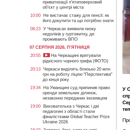
приватизації п’ятиповерховий
об’єкт у центрі міста
10:00
Не вистачає стажу для пенсії: як
його докупити та що потрібно знати
08:23
У Черкасах виявили низку
недоліків у гуртожитку, де
проживають ВПО
07 СЕРПНЯ 2026, П'ЯТНИЦЯ
20:55
На Черкащині врятували
рідкісного чорного грифа (ФОТО)
20:13
Черкаси виділять близько 20 млн
грн на роботу ліцею “Перспектива”
до кінця року
19:34
На Уманщині суд припинив право
У 
оренди земельних ділянок,
сп
незаконно переданих іноземцем
Сер
19:00
Вихователька з Черкас і дві
те
педагогині з області стали
фіналістками Global Teacher Prize
Про
Ukraine 2026
18:23
Зарядка, йога, сапи та нові