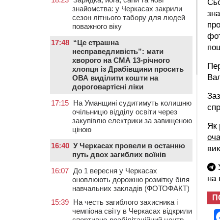
Сьо
знайомства: у Черкасах закрили
зна
сезон літнього табору для людей
про
поважного віку
фот
17:48
“Це страшна
пош
несправедливість”: мати
хворого на СМА 13-річного
Пе
хлопця із Драбівщини просить
Вал
ОВА виділити кошти на
дороговартісні ліки
За
17:15
На Уманщині судитимуть колишню
спр
очільницю відділу освіти через
закупівлю електрики за завищеною
Як 
ціною
оча
16:40
У Черкасах провели в останню
вик
путь двох загиблих воїнів
У
16:07
До 1 вересня у Черкасах
на
оновлюють дорожню розмітку біля
навчальних закладів (ФОТОФАКТ)
П
15:39
На честь загиблого захисника і
чемпіона світу в Черкасах відкрили
спортивно-реабілітаційний центр