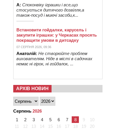
А:
Споконвіку іграшки і все,що
стосується дитячого дозвілля,а
також-посуд і миючі засоби,к...
Встановити гойдалки, карусель і
закупити іграшки: у Черкасах просять
покращити умови в дитсадку
07 СЕРПНЯ 2026, 09:36
Анатолій:
Не створюйте проблем
вихователям. Ніде в місті в садочках
немає ні гірок, ні гойдалок, ...
АРХІВ НОВИН
Серпень
2026
1
2
3
4
5
6
7
8
9
10
11
12
13
14
15
16
17
18
19
20