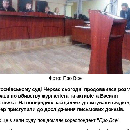
Фото: Про Все
Соснівському суді Черкас сьогодні продовжився розг
рави по вбивству журналіста та активіста Василя
гієнка. На попередніх засіданнях допитували свідків
пер приступили до дослідження письмових доказів.
 це з зали суду повідомляє кореспондент "
Про Вс
е".