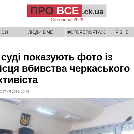
ПРО
ВСЕ
.ck.ua
08 серпня, 2026
НСИ
ЛЮДИ В ЧЕ
ФОТОРЕПОРТАЖ
РІЗНЕ
 суді показують фото із
ісця вбивства черкаського
ктивіста
ОВТНЯ 2016, 10:45