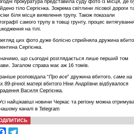
годні прокуратура представила суду фото із місця, де 
йдено тіло Сергієнка. Зокрема світлини лісової дороги т
сіки біля місця виявлення трупу. Також показали
ографії самого трупу в товщі грунту, процес витягуванн
кодження на тілі.
регляд цих фото дуже болісно сприйняла дружина вбито
ентина Сергієнка.
значимо, що сьогодні розглядається лише перший том
ави. Загалом справа має аж 16 томів.
раніше розповідала “
Про все
” дружина вбитого, саме
на
х 89-річної матері вбитого Ніни Андріївни відбувалося
радення Василя Сергієнка.
сі найцікавіші новини Черкас та регіону можна отримув
 нашому каналі в
Telegram
ОДІЛИТИСЬ
Facebook
Telegram