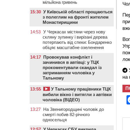
мільйона гривень
Чол
15:30
У Київській області прощаються
Пер
з полеглим на фронті жителем
при
Монастирищини
вжи
14:53
У Черкасах містяни через нову
скляну зупинку і вирізані дерева
Вог
потерпають від спеки: Бондаренко
Упр
обіцяє масштабне озеленення
пож
14:17
Провокував конфлікт і
лок
зачинився в автівці: у ТЦК
прокоментували скандал із
У
затриманням чоловіка у
на
Тальному
П
13:55
У Тальному працівники ТЦК
вибили вікно і витягли з автівки
чоловіка (ВІДЕО)
13:27
На Звенигородщині чоловік до
смерті побив 82-річного
односельця
12:57
У Черкасах СБУ викрила