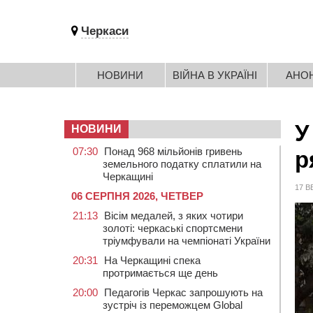
Черкаси
НОВИНИ
ВІЙНА В УКРАЇНІ
АНО
У
НОВИНИ
07:30
Понад 968 мільйонів гривень
р
земельного податку сплатили на
Черкащині
17 В
06 СЕРПНЯ 2026, ЧЕТВЕР
21:13
Вісім медалей, з яких чотири
золоті: черкаські спортсмени
тріумфували на чемпіонаті України
20:31
На Черкащині спека
протримається ще день
20:00
Педагогів Черкас запрошують на
зустріч із переможцем Global