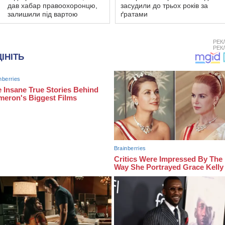
дав хабар правоохоронцю,
засудили до трьох років за
залишили під вартою
ґратами
РЕК
РЕК