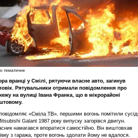
о тематичне
ра вранці у Смілі, рятуючи власне авто, загинув
ловік. Рятувальники отримали повідомлення про
жежу на вулиці Івана Франка, що в мікрорайоні
штовому.
повідомляє «
Сміла ТВ
», першими вогонь помітили сусід
itsubishi Galant 1987 року випуску загорівся двигун.
сник намагався впоратися самостійно. Він виштовхав
івку з гаража, проте вогонь здолати йому не вдалося.