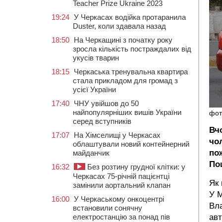
Teacher Prize Ukraine 2023
19:24
У Черкасах водійка протаранила
Duster, коли здавала назад
18:50
На Черкащині з початку року
зросла кількість постраждалих від
укусів тварин
18:15
Черкаська тренувальна квартира
стала прикладом для громад з
усієї України
17:40
ЧНУ увійшов до 50
найпопулярніших вишів України
фот
серед вступників
Вчо
17:07
На Хімселищі у Черкасах
чо
облаштували новий контейнерний
по
майданчик
По
16:32
Без розтину грудної клітки: у
Черкасах 75-річній пацієнтці
Як 
замінили аортальний клапан
У M
16:00
У Черкаському онкоцентрі
Вла
встановили сонячну
електростанцію за понад пів
авт