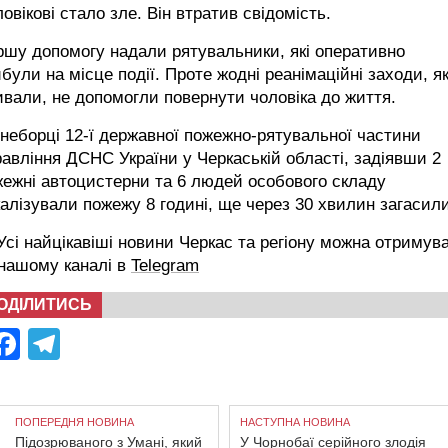
овікові стало зле. Він втратив свідомість.
шу допомогу надали рятувальники, які оперативно
були на місце події. Проте жодні реанімаційні заходи, як
вали, не допомогли повернути чоловіка до життя.
неборці 12-ї державної пожежно-рятувальної частини
авління ДСНС України у Черкаській області, задіявши 2
ежні автоцистерни та 6 людей особового складу
алізували пожежу 8 годині, ще через 30 хвилин загасили 
сі найцікавіші новини Черкас та регіону можна отримув
 нашому каналі в
Telegram
ОДІЛИТИСЬ
Facebook
Telegram
ПОПЕРЕДНЯ НОВИНА
НАСТУПНА НОВИНА
Підозрюваного з Умані, який
У Чорнобаї серійного злодія