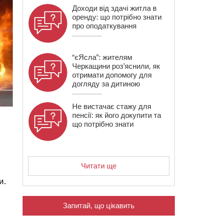
Доходи від здачі житла в
оренду: що потрібно знати
про оподаткування
“єЯсла”: жителям
Черкащини роз’яснили, як
отримати допомогу для
догляду за дитиною
Не вистачає стажу для
пенсії: як його докупити та
що потрібно знати
Читати ще
и.
Запитай, що цікавить