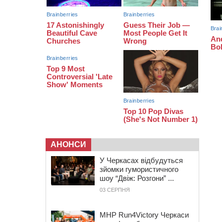
бронзу чемпіонату України
08:57
На Уманщині підрядника
зобов’язали сплатити понад 670
тис грн штрафу за незаконні зміни
до договору
08:20
Обрано претендента на посаду
директора Мокрокалигірського
психоневрологічного інтернату
АНОНСИ
У Черкасах відбудуться
зйомки гумористичного
шоу “Двіж: Розгони” ...
03 СЕРПНЯ
MHP Run4Victory Черкаси