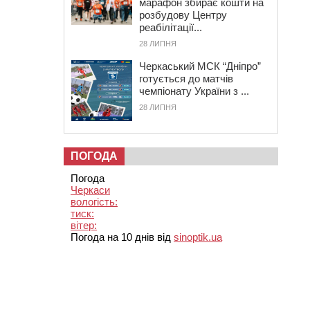
марафон збирає кошти на
розбудову Центру
реабілітації...
28 ЛИПНЯ
Черкаський МСК “Дніпро”
готується до матчів
чемпіонату України з ...
28 ЛИПНЯ
ПОГОДА
Погода
Черкаси
вологість:
тиск:
вітер:
Погода на 10 днів від
sinoptik.ua