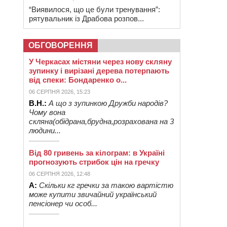
“Виявилося, що це були тренування”:
рятувальник із Драбова розпов...
ОБГОВОРЕННЯ
У Черкасах містяни через нову скляну
зупинку і вирізані дерева потерпають
від спеки: Бондаренко о...
06 СЕРПНЯ 2026, 15:23
В.Н.:
А що з зупинкою Дружби народів?
Чому вона
скляна(обідрана,брудна,розрахована на 3
людини...
Від 80 гривень за кілограм: в Україні
прогнозують стрибок цін на гречку
06 СЕРПНЯ 2026, 12:48
А:
Скільки кг гречки за такою вартістю
може купити звичайний український
пенсіонер чи особ...