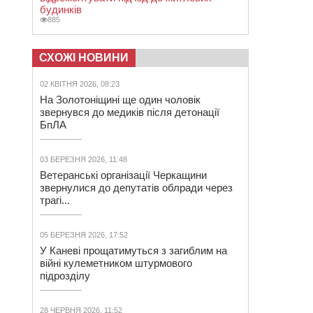
будинків
885
СХОЖІ НОВИНИ
02 КВІТНЯ 2026, 08:23
На Золотоніщині ще один чоловік
звернувся до медиків після детонації
БпЛА
03 БЕРЕЗНЯ 2026, 11:48
Ветеранські організації Черкащини
звернулися до депутатів облради через
трагі...
05 БЕРЕЗНЯ 2026, 17:52
У Каневі прощатимуться з загиблим на
війні кулеметником штурмового
підрозділу
28 ЧЕРВНЯ 2026, 11:52