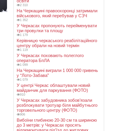
освіти
2 310
На Черкащині правоохоронці затримали
військового, який перебував у СЗЧ
1 352
У Черкасах пропонують перейменувати
три провулки та площу
1 179
Керівницю черкаського реабілітаційного
центру обрали на новий термін
1 119
У Черкасах поховають полеглого
оператора БпЛА
1 099
На Черкащині виграли 1 000 000 гривень
у “Лото-Забава”
1 079
У центрі Черкас облаштували новий
майданчик для паркування (ФОТО)
910
У Черкасах забудовника зобов’язали
розблокувати тротуар біля майбутнього
торговельного центру (ФОТО)
906
Вибоїни глибиною 20-30 см та шириною
до 3 метрів: у Черкасах просять
відремонтувати під’їзд до житлових