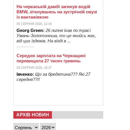
На черкаській дамбі загинув водій
BMW, зіткнувшись на зустрічній смузі
із вантажівкою
05 СЕРПНЯ 2026, 12:16
Georg Green:
26 липня їхав по трасі
Умань-Золотоноша, то це якийсь жах,
від цих їздюків. На вїзді в ...
Середня зарплата на Черкащині
перевищила 27 тисяч гривень
03 СЕРПНЯ 2026, 18:37
Івченко:
Що за бредятина??? Які 27
середня??!!
АРХІВ НОВИН