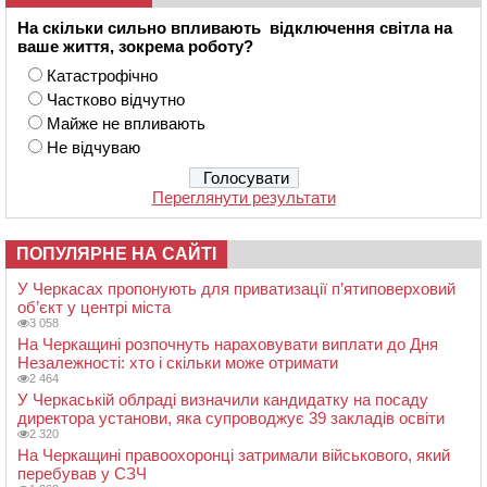
На скільки сильно впливають відключення світла на
ваше життя, зокрема роботу?
Катастрофічно
Частково відчутно
Майже не впливають
Не відчуваю
Переглянути результати
ПОПУЛЯРНЕ НА САЙТІ
У Черкасах пропонують для приватизації п’ятиповерховий
об’єкт у центрі міста
3 058
На Черкащині розпочнуть нараховувати виплати до Дня
Незалежності: хто і скільки може отримати
2 464
У Черкаській облраді визначили кандидатку на посаду
директора установи, яка супроводжує 39 закладів освіти
2 320
На Черкащині правоохоронці затримали військового, який
перебував у СЗЧ