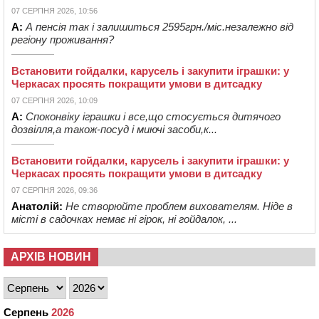
07 СЕРПНЯ 2026, 10:56
А:
А пенсія так і залишиться 2595грн./міс.незалежно від
регіону проживання?
Встановити гойдалки, карусель і закупити іграшки: у
Черкасах просять покращити умови в дитсадку
07 СЕРПНЯ 2026, 10:09
А:
Споконвіку іграшки і все,що стосується дитячого
дозвілля,а також-посуд і миючі засоби,к...
Встановити гойдалки, карусель і закупити іграшки: у
Черкасах просять покращити умови в дитсадку
07 СЕРПНЯ 2026, 09:36
Анатолій:
Не створюйте проблем вихователям. Ніде в
місті в садочках немає ні гірок, ні гойдалок, ...
АРХІВ НОВИН
Серпень
2026