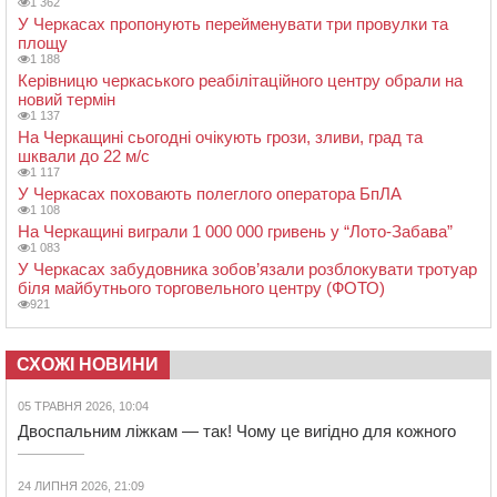
1 362
У Черкасах пропонують перейменувати три провулки та
площу
1 188
Керівницю черкаського реабілітаційного центру обрали на
новий термін
1 137
На Черкащині сьогодні очікують грози, зливи, град та
шквали до 22 м/с
1 117
У Черкасах поховають полеглого оператора БпЛА
1 108
На Черкащині виграли 1 000 000 гривень у “Лото-Забава”
1 083
У Черкасах забудовника зобов’язали розблокувати тротуар
біля майбутнього торговельного центру (ФОТО)
921
СХОЖІ НОВИНИ
05 ТРАВНЯ 2026, 10:04
Двоспальним ліжкам — так! Чому це вигідно для кожного
24 ЛИПНЯ 2026, 21:09