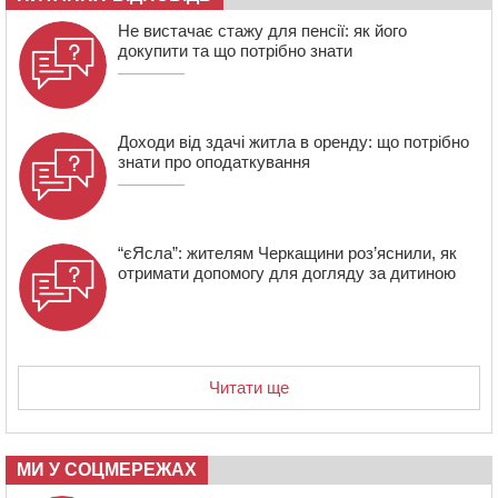
13:40
На Кам’янщині сталася масштабна пожежа
Не вистачає стажу для пенсії: як його
сміттєзвалища
докупити та що потрібно знати
Доходи від здачі житла в оренду: що потрібно
знати про оподаткування
“єЯсла”: жителям Черкащини роз’яснили, як
отримати допомогу для догляду за дитиною
Читати ще
МИ У СОЦМЕРЕЖАХ