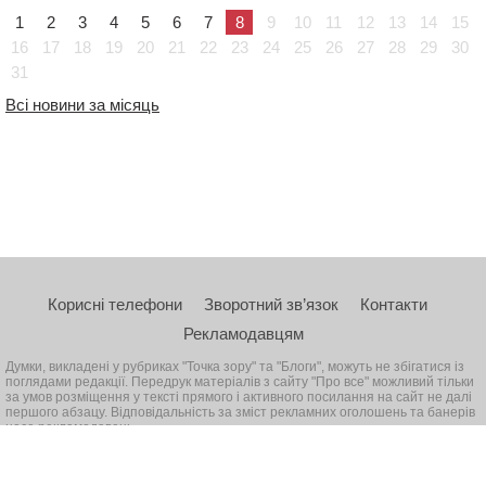
1
2
3
4
5
6
7
8
9
10
11
12
13
14
15
16
17
18
19
20
21
22
23
24
25
26
27
28
29
30
31
Всі новини за місяць
Корисні телефони
Зворотний зв’язок
Контакти
Рекламодавцям
Думки, викладені у рубриках "Точка зору" та "Блоги", можуть не збігатися із
поглядами редакції. Передрук матеріалів з сайту "Про все" можливий тільки
за умов розміщення у тексті прямого і активного посилання на сайт не далі
першого абзацу. Відповідальність за зміст рекламних оголошень та банерів
несе рекламодавець
© 2026, Всі права захищені