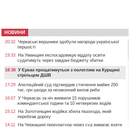
НОВИНИ
20:32
Черкаські вершники здобули нагороди української
першості
19:33
На Уманщині експосадовицю відділу освіти
судитимуть через завдані бюджету збитки
18:30
У Єрках прощатимуться з полеглим на Курщині
стрільцем ДШВ
17:29
Апеляційний суд підтвердив стягнення майже 250
тис. грн шкоди за незаконний вилов риби
16:07
У Черкасах за ніч виявили 15 порушників
комендантської години та 10 нетверезих водіїв
15:12
На Золотоніщині водійка збила пішохода, який
перебігав дорогу
14:11
На Черкащині прокуратура через суд вимагає взяти
під охорону 188-річну церкву