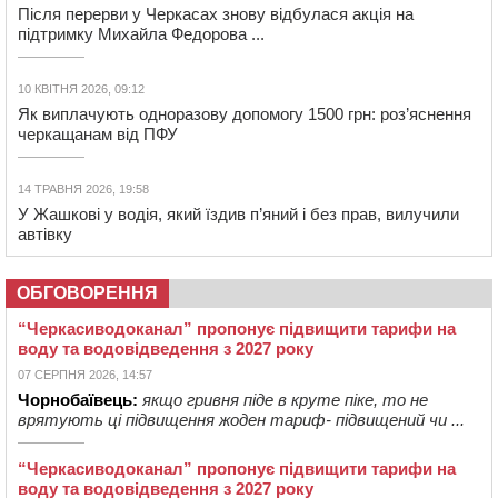
Після перерви у Черкасах знову відбулася акція на
підтримку Михайла Федорова ...
10 КВІТНЯ 2026, 09:12
Як виплачують одноразову допомогу 1500 грн: роз’яснення
черкащанам від ПФУ
14 ТРАВНЯ 2026, 19:58
У Жашкові у водія, який їздив п’яний і без прав, вилучили
автівку
ОБГОВОРЕННЯ
“Черкасиводоканал” пропонує підвищити тарифи на
воду та водовідведення з 2027 року
07 СЕРПНЯ 2026, 14:57
Чорнобаївець:
якщо гривня піде в круте піке, то не
врятують ці підвищення жоден тариф- підвищений чи ...
“Черкасиводоканал” пропонує підвищити тарифи на
воду та водовідведення з 2027 року