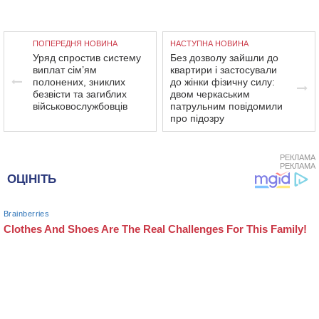
ПОПЕРЕДНЯ НОВИНА
НАСТУПНА НОВИНА
Уряд спростив систему
Без дозволу зайшли до
виплат сім’ям
квартири і застосували
полонених, зниклих
до жінки фізичну силу:
безвісти та загиблих
двом черкаським
військовослужбовців
патрульним повідомили
про підозру
РЕКЛАМА
РЕКЛАМА