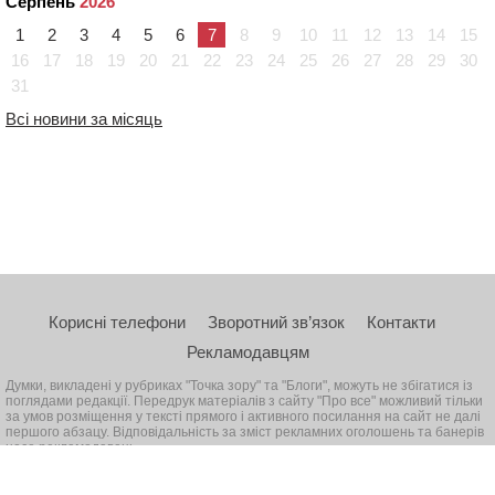
Серпень
2026
1
2
3
4
5
6
7
8
9
10
11
12
13
14
15
16
17
18
19
20
21
22
23
24
25
26
27
28
29
30
31
Всі новини за місяць
Корисні телефони
Зворотний зв’язок
Контакти
Рекламодавцям
Думки, викладені у рубриках "Точка зору" та "Блоги", можуть не збігатися із
поглядами редакції. Передрук матеріалів з сайту "Про все" можливий тільки
за умов розміщення у тексті прямого і активного посилання на сайт не далі
першого абзацу. Відповідальність за зміст рекламних оголошень та банерів
несе рекламодавець
© 2026, Всі права захищені