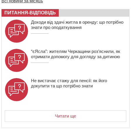
19:24
У Черкасах водійка протаранила Duster, коли
Всі новини за місяць
здавала назад
ПИТАННЯ-ВІДПОВІДЬ
18:50
На Черкащині з початку року зросла кількість
постраждалих від укусів тварин
Доходи від здачі житла в оренду: що потрібно
знати про оподаткування
“єЯсла”: жителям Черкащини роз’яснили, як
отримати допомогу для догляду за дитиною
Не вистачає стажу для пенсії: як його
докупити та що потрібно знати
Читати ще