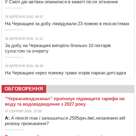
У Смілі дві автівки опинилися в кюветі після зіткнення
25 БЕРЕЗНЯ 2026, 09:37
На Черкащині за добу ліквідували 23 пожежі в екосистемах
26 БЕРЕЗНЯ 2026, 12:12
За добу на Черкащині вигоріло близько 10 гектарів
сухостою та очерету
30 БЕРЕЗНЯ 2026, 09:39
На Черкащині через пожежу трави згорів паркан дитсадка
ОБГОВОРЕННЯ
“Черкасиводоканал” пропонує підвищити тарифи на
воду та водовідведення з 2027 року
07 СЕРПНЯ 2026, 10:56
А:
А пенсія так і залишиться 2595грн./міс.незалежно від
регіону проживання?