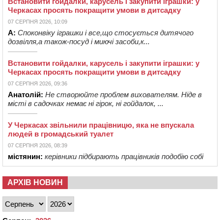
Встановити гойдалки, карусель і закупити іграшки: у
Черкасах просять покращити умови в дитсадку
07 СЕРПНЯ 2026, 10:09
А:
Споконвіку іграшки і все,що стосується дитячого
дозвілля,а також-посуд і миючі засоби,к...
Встановити гойдалки, карусель і закупити іграшки: у
Черкасах просять покращити умови в дитсадку
07 СЕРПНЯ 2026, 09:36
Анатолій:
Не створюйте проблем вихователям. Ніде в
місті в садочках немає ні гірок, ні гойдалок, ...
У Черкасах звільнили працівницю, яка не впускала
людей в громадський туалет
07 СЕРПНЯ 2026, 08:39
містянин:
керівники підбирають працівників подобію собі
АРХІВ НОВИН