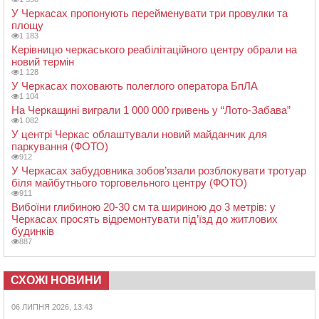
У Черкасах пропонують перейменувати три провулки та
площу
1 183
Керівницю черкаського реабілітаційного центру обрали на
новий термін
1 128
У Черкасах поховають полеглого оператора БпЛА
1 104
На Черкащині виграли 1 000 000 гривень у “Лото-Забава”
1 082
У центрі Черкас облаштували новий майданчик для
паркування (ФОТО)
912
У Черкасах забудовника зобов’язали розблокувати тротуар
біля майбутнього торговельного центру (ФОТО)
911
Вибоїни глибиною 20-30 см та шириною до 3 метрів: у
Черкасах просять відремонтувати під’їзд до житлових
будинків
887
СХОЖІ НОВИНИ
06 ЛИПНЯ 2026, 13:43