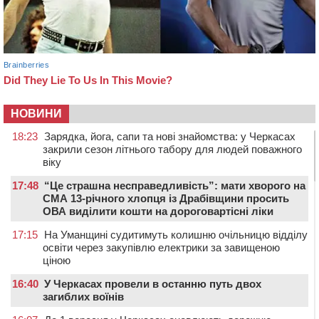
НОВИНИ
18:23
Зарядка, йога, сапи та нові знайомства: у Черкасах
закрили сезон літнього табору для людей поважного
віку
17:48
“Це страшна несправедливість”: мати хворого на
СМА 13-річного хлопця із Драбівщини просить
ОВА виділити кошти на дороговартісні ліки
17:15
На Уманщині судитимуть колишню очільницю відділу
освіти через закупівлю електрики за завищеною
ціною
16:40
У Черкасах провели в останню путь двох
загиблих воїнів