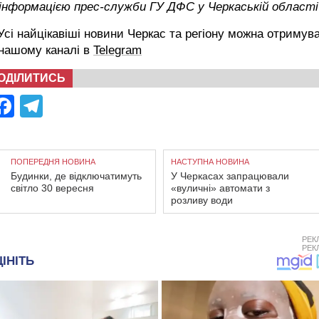
 інформацією прес-служби ГУ ДФС у Черкаській області
сі найцікавіші новини Черкас та регіону можна отримув
 нашому каналі в
Telegram
ОДІЛИТИСЬ
Facebook
Telegram
ПОПЕРЕДНЯ НОВИНА
НАСТУПНА НОВИНА
Будинки, де відключатимуть
У Черкасах запрацювали
світло 30 вересня
«вуличні» автомати з
розливу води
РЕК
РЕК