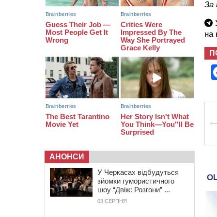
За
який обороняв Авдіївку,
нагородили “Комбатантським
У
хрестом”
на
10:10
На Черкащині п’яний мотоцикліст
зіткнувся з мопедом: двоє людей у
П
лікарні
09:42
Ветерани МСК “Дніпро” вибороли
бронзу чемпіонату України
АНОНСИ
У Черкасах відбудуться
зйомки гумористичного
шоу “Двіж: Розгони” ...
03 СЕРПНЯ