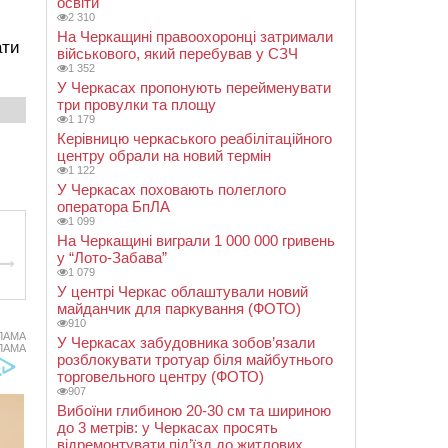
освіти
2 310
На Черкащині правоохоронці затримали
ати
військового, який перебував у СЗЧ
1 352
У Черкасах пропонують перейменувати
три провулки та площу
1 179
Керівницю черкаського реабілітаційного
центру обрали на новий термін
1 122
У Черкасах поховають полеглого
оператора БпЛА
1 099
На Черкащині виграли 1 000 000 гривень
у “Лото-Забава”
1 079
У центрі Черкас облаштували новий
майданчик для паркування (ФОТО)
910
ЛАМА
У Черкасах забудовника зобов’язали
ЛАМА
розблокувати тротуар біля майбутнього
торговельного центру (ФОТО)
907
Вибоїни глибиною 20-30 см та шириною
до 3 метрів: у Черкасах просять
відремонтувати під’їзд до житлових