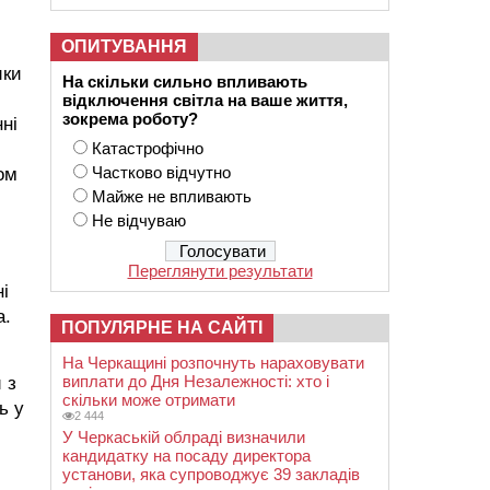
ОПИТУВАННЯ
ики
На скільки сильно впливають
відключення світла на ваше життя,
зокрема роботу?
ні
Катастрофічно
Частково відчутно
ом
Майже не впливають
Не відчуваю
Переглянути результати
і
а.
ПОПУЛЯРНЕ НА САЙТІ
На Черкащині розпочнуть нараховувати
виплати до Дня Незалежності: хто і
 з
скільки може отримати
ь у
2 444
У Черкаській облраді визначили
кандидатку на посаду директора
установи, яка супроводжує 39 закладів