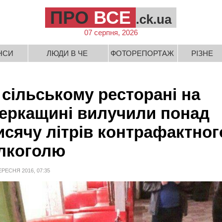
ПРО
ВСЕ
.ck.ua
07 серпня, 2026
НСИ
ЛЮДИ В ЧЕ
ФОТОРЕПОРТАЖ
РІЗНЕ
 сільському ресторані на
еркащині вилучили понад
исячу літрів контрафактног
лкоголю
ЕРЕСНЯ 2016, 07:35