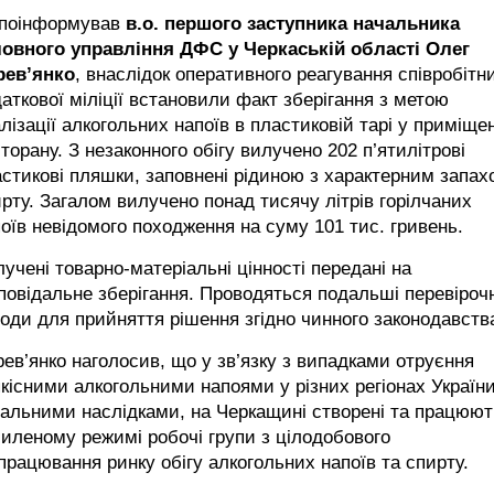
 поінформував
в.о. першого заступника начальника
ловного управління ДФС у Черкаській області Олег
рев’янко
, внаслідок оперативного реагування співробітн
аткової міліції встановили факт зберігання з метою
лізації алкогольних напоїв в пластиковій тарі у приміщен
торану. З незаконного обігу вилучено 202 п’ятилітрові
стикові пляшки, заповнені рідиною з характерним запах
рту. Загалом вилучено понад тисячу літрів горілчаних
оїв невідомого походження на суму 101 тис. гривень.
учені товарно-матеріальні цінності передані на
повідальне зберігання. Проводяться подальші перевірочн
оди для прийняття рішення згідно чинного законодавств
ев’янко наголосив, що у зв’язку з випадками отруєння
кісними алкогольними напоями у різних регіонах України
альними наслідками, на Черкащині створені та працюют
иленому режимі робочі групи з цілодобового
працювання ринку обігу алкогольних напоїв та спирту.