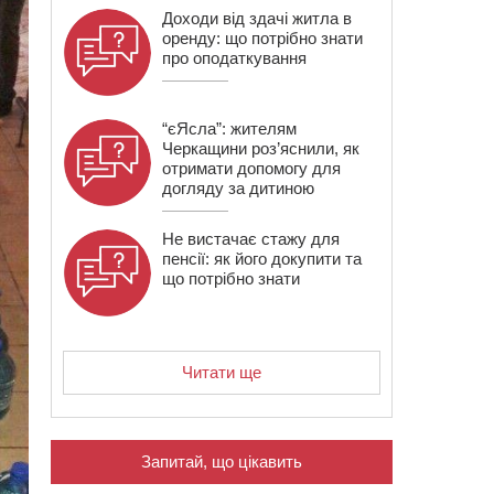
Доходи від здачі житла в
оренду: що потрібно знати
про оподаткування
“єЯсла”: жителям
Черкащини роз’яснили, як
отримати допомогу для
догляду за дитиною
Не вистачає стажу для
пенсії: як його докупити та
що потрібно знати
Читати ще
Запитай, що цікавить