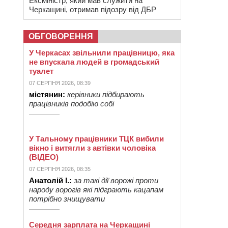
Ексміністр, який мав служити на
Черкащині, отримав підозру від ДБР
ОБГОВОРЕННЯ
У Черкасах звільнили працівницю, яка
не впускала людей в громадський
туалет
07 СЕРПНЯ 2026, 08:39
містянин:
керівники підбирають
працівників подобію собі
У Тальному працівники ТЦК вибили
вікно і витягли з автівки чоловіка
(ВІДЕО)
07 СЕРПНЯ 2026, 08:35
Анатолій І.:
за такі дії ворожі проти
народу ворогів які підграють кацапам
потрібно знищувати
Середня зарплата на Черкащині