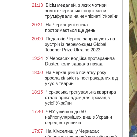
21:13
Вісім медалей, з яких чотири
золоті: черкаські спортсмени
тріумфували на чемпіонаті України
20:31
На Черкащині спека
протримається ще день
20:00
Педагогів Черкас запрошують на
зустріч із переможцем Global
Teacher Prize Ukraine 2023
19:24
У Черкасах водійка протаранила
Duster, коли здавала назад
18:50
На Черкащині з початку року
зросла кількість постраждалих від
укусів тварин
18:15
Черкаська тренувальна квартира
стала прикладом для громад з
усієї України
17:40
ЧНУ увійшов до 50
найпопулярніших вишів України
серед вступників
17:07
На Хімселищі у Черкасах
облаштували новий контейнерний