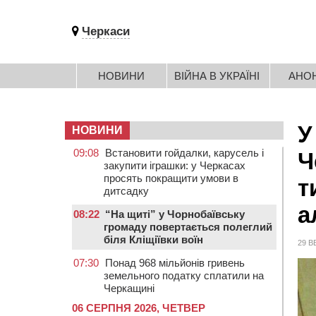
Черкаси
НОВИНИ
ВІЙНА В УКРАЇНІ
АНО
У
НОВИНИ
09:08
Встановити гойдалки, карусель і
Ч
закупити іграшки: у Черкасах
просять покращити умови в
т
дитсадку
а
08:22
“На щиті” у Чорнобаївську
громаду повертається полеглий
біля Кліщіївки воїн
29 В
07:30
Понад 968 мільйонів гривень
земельного податку сплатили на
Черкащині
06 СЕРПНЯ 2026, ЧЕТВЕР