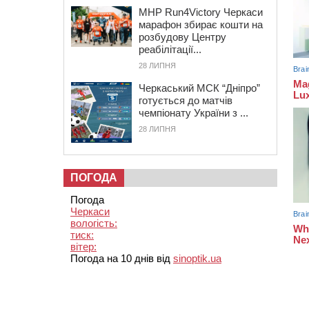
MHP Run4Victory Черкаси
марафон збирає кошти на
розбудову Центру
реабілітації...
28 ЛИПНЯ
Черкаський МСК “Дніпро”
готується до матчів
чемпіонату України з ...
28 ЛИПНЯ
ПОГОДА
Погода
Черкаси
вологість:
тиск:
вітер:
Погода на 10 днів від
sinoptik.ua