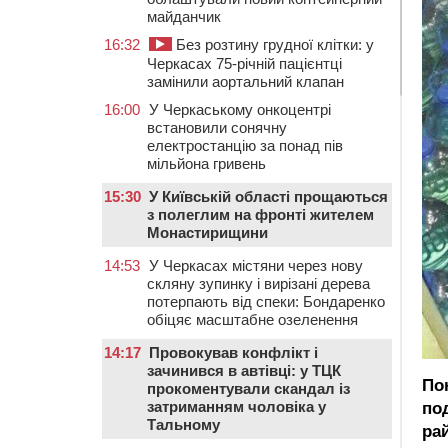
майданчик
16:32
Без розтину грудної клітки: у
Черкасах 75-річній пацієнтці
замінили аортальний клапан
16:00
У Черкаському онкоцентрі
встановили сонячну
електростанцію за понад пів
мільйона гривень
15:30
У Київській області прощаються
з полеглим на фронті жителем
Монастирищини
14:53
У Черкасах містяни через нову
скляну зупинку і вирізані дерева
потерпають від спеки: Бондаренко
обіцяє масштабне озеленення
14:17
Провокував конфлікт і
зачинився в автівці: у ТЦК
По
прокоментували скандал із
затриманням чоловіка у
по
Тальному
ра