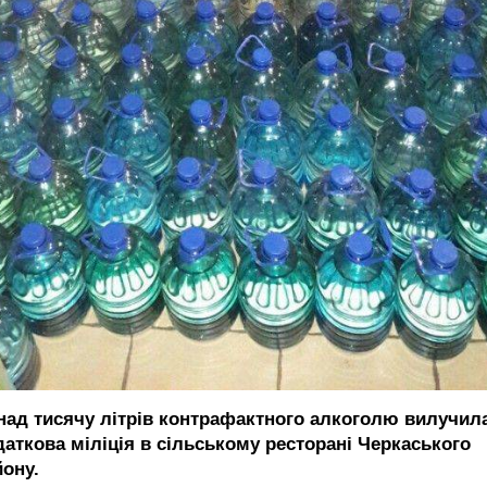
над тисячу літрів контрафактного алкоголю вилучил
даткова міліція в сільському ресторані Черкаського
йону.