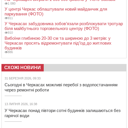
1 080
У центрі Черкас облаштували новий майданчик для
паркування (ФОТО)
911
У Черкасах забудовника зобов’язали розблокувати тротуар
біля майбутнього торговельного центру (ФОТО)
910
Вибоїни глибиною 20-30 см та шириною до 3 метрів: у
Черкасах просять відремонтувати під’їзд до житлових
будинків
886
СХОЖІ НОВИНИ
31 БЕРЕЗНЯ 2026, 09:33
Сьогодні в Черкасах можливі перебої з водопостачанням
через ремонтні роботи
13 ЛИПНЯ 2026, 16:38
У Черкасах понад півтори сотні будинків залишаються без
гарячої води