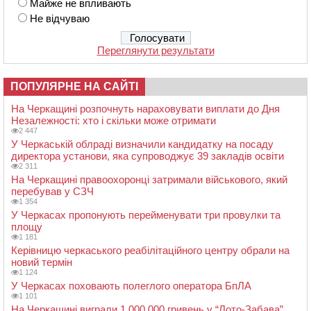
Майже не впливають
Не відчуваю
Переглянути результати
ПОПУЛЯРНЕ НА САЙТІ
На Черкащині розпочнуть нараховувати виплати до Дня
Незалежності: хто і скільки може отримати
2 447
У Черкаській облраді визначили кандидатку на посаду
директора установи, яка супроводжує 39 закладів освіти
2 311
На Черкащині правоохоронці затримали військового, який
перебував у СЗЧ
1 354
У Черкасах пропонують перейменувати три провулки та
площу
1 181
Керівницю черкаського реабілітаційного центру обрали на
новий термін
1 124
У Черкасах поховають полеглого оператора БпЛА
1 101
На Черкащині виграли 1 000 000 гривень у “Лото-Забава”