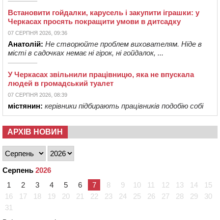
Встановити гойдалки, карусель і закупити іграшки: у
Черкасах просять покращити умови в дитсадку
07 СЕРПНЯ 2026, 09:36
Анатолій:
Не створюйте проблем вихователям. Ніде в
місті в садочках немає ні гірок, ні гойдалок, ...
У Черкасах звільнили працівницю, яка не впускала
людей в громадський туалет
07 СЕРПНЯ 2026, 08:39
містянин:
керівники підбирають працівників подобію собі
АРХІВ НОВИН
Серпень
2026
1
2
3
4
5
6
7
8
9
10
11
12
13
14
15
16
17
18
19
20
21
22
23
24
25
26
27
28
29
30
31