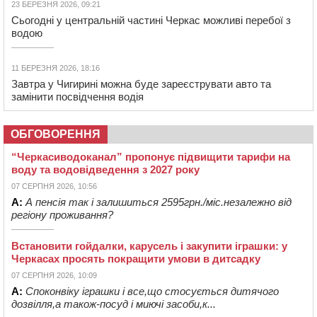
23 БЕРЕЗНЯ 2026, 09:21
Сьогодні у центральній частині Черкас можливі перебої з
водою
11 БЕРЕЗНЯ 2026, 18:16
Завтра у Чигирині можна буде зареєструвати авто та
замінити посвідчення водія
ОБГОВОРЕННЯ
“Черкасиводоканал” пропонує підвищити тарифи на
воду та водовідведення з 2027 року
07 СЕРПНЯ 2026, 10:56
А:
А пенсія так і залишиться 2595грн./міс.незалежно від
регіону проживання?
Встановити гойдалки, карусель і закупити іграшки: у
Черкасах просять покращити умови в дитсадку
07 СЕРПНЯ 2026, 10:09
А:
Споконвіку іграшки і все,що стосується дитячого
дозвілля,а також-посуд і миючі засоби,к...