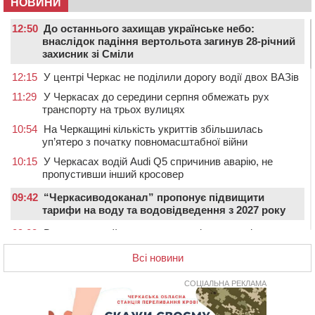
НОВИНИ
12:50
До останнього захищав українське небо:
внаслідок падіння вертольота загинув 28-річний
захисник зі Сміли
12:15
У центрі Черкас не поділили дорогу водії двох ВАЗів
11:29
У Черкасах до середини серпня обмежать рух
транспорту на трьох вулицях
10:54
На Черкащині кількість укриттів збільшилась
уп’ятеро з початку повномасштабної війни
10:15
У Черкасах водій Audi Q5 спричинив аварію, не
пропустивши інший кросовер
09:42
“Черкасиводоканал” пропонує підвищити
тарифи на воду та водовідведення з 2027 року
09:08
Встановити гойдалки, карусель і закупити іграшки: у
Черкасах просять покращити умови в дитсадку
Всі новини
08:22
“На щиті” у Чорнобаївську громаду повертається
полеглий біля Кліщіївки воїн
СОЦІАЛЬНА РЕКЛАМА
07:30
Понад 968 мільйонів гривень земельного податку