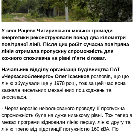
У селі Рацеве Чигиринської міської громади
енергетики реконструювали понад два кілометри
повітряної лінії. Після цих робіт сучасна повітряна
лінія отримала пропускну спроможність для
кожного споживача на рівні п’яти кіловат.
Начальник відділу організації будівництва ПАТ
«Черкасиобленерго» Олег Ісаєнков
розповів, що цю
лінію збудували ще у 1978 році, тож за цей час вона
зазнала чисельних механічних пошкоджень та
зносилася.
- Через корозію неізольованого проводу її пропускна
спроможність була на дуже низькому рівні. Тож тепер в
межах програми відновили лінію першу, лінію другу та
лінію третю від підстанції потужністю 160 кВА. По