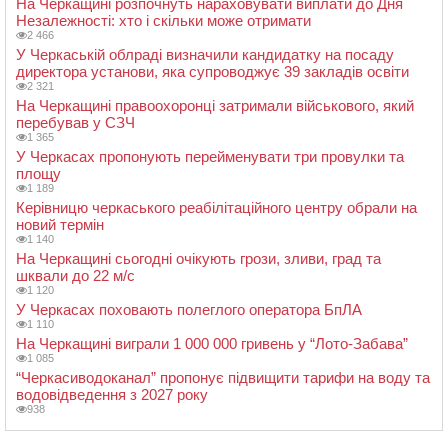
На Черкащині розпочнуть нараховувати виплати до Дня
Незалежності: хто і скільки може отримати
2 466
У Черкаській облраді визначили кандидатку на посаду
директора установи, яка супроводжує 39 закладів освіти
2 321
На Черкащині правоохоронці затримали військового, який
перебував у СЗЧ
1 365
У Черкасах пропонують перейменувати три провулки та
площу
1 189
Керівницю черкаського реабілітаційного центру обрали на
новий термін
1 140
На Черкащині сьогодні очікують грози, зливи, град та
шквали до 22 м/с
1 120
У Черкасах поховають полеглого оператора БпЛА
1 110
На Черкащині виграли 1 000 000 гривень у “Лото-Забава”
1 085
“Черкасиводоканал” пропонує підвищити тарифи на воду та
водовідведення з 2027 року
938