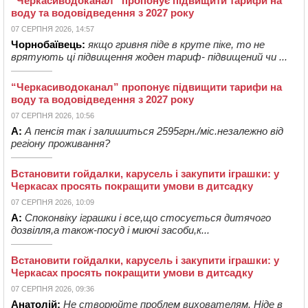
“Черкасиводоканал” пропонує підвищити тарифи на
воду та водовідведення з 2027 року
07 СЕРПНЯ 2026, 14:57
Чорнобаївець:
якщо гривня піде в круте піке, то не
врятують ці підвищення жоден тариф- підвищений чи ...
“Черкасиводоканал” пропонує підвищити тарифи на
воду та водовідведення з 2027 року
07 СЕРПНЯ 2026, 10:56
А:
А пенсія так і залишиться 2595грн./міс.незалежно від
регіону проживання?
Встановити гойдалки, карусель і закупити іграшки: у
Черкасах просять покращити умови в дитсадку
07 СЕРПНЯ 2026, 10:09
А:
Споконвіку іграшки і все,що стосується дитячого
дозвілля,а також-посуд і миючі засоби,к...
Встановити гойдалки, карусель і закупити іграшки: у
Черкасах просять покращити умови в дитсадку
07 СЕРПНЯ 2026, 09:36
Анатолій:
Не створюйте проблем вихователям. Ніде в