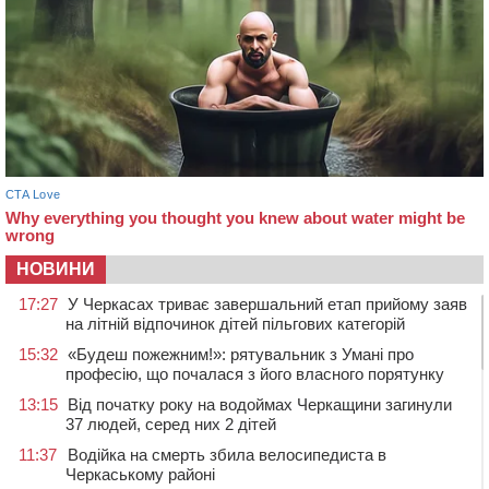
НОВИНИ
17:27
У Черкасах триває завершальний етап прийому заяв
на літній відпочинок дітей пільгових категорій
15:32
«Будеш пожежним!»: рятувальник з Умані про
професію, що почалася з його власного порятунку
13:15
Від початку року на водоймах Черкащини загинули
37 людей, серед них 2 дітей
11:37
Водійка на смерть збила велосипедиста в
Черкаському районі