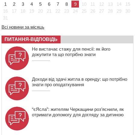
закрили сезон літнього табору для людей поважного
1
2
3
4
5
6
7
8
9
10
11
12
13
14
15
віку
16
17
18
19
20
21
22
23
24
25
26
27
28
29
30
17:48
“Це страшна несправедливість”: мати хворого на
31
СМА 13-річного хлопця із Драбівщини просить
Всі новини за місяць
ОВА виділити кошти на дороговартісні ліки
17:15
На Уманщині судитимуть колишню очільницю відділу
ПИТАННЯ-ВІДПОВІДЬ
освіти через закупівлю електрики за завищеною
ціною
Не вистачає стажу для пенсії: як його
докупити та що потрібно знати
16:40
У Черкасах провели в останню путь двох
загиблих воїнів
Доходи від здачі житла в оренду: що потрібно
знати про оподаткування
“єЯсла”: жителям Черкащини роз’яснили, як
отримати допомогу для догляду за дитиною