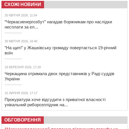
СХОЖІ НОВИНИ
20 КВІТНЯ 2026, 11:54
“Черкасиенергозбут” нагадав боржникам про наслідки
несплати за ел...
30 КВІТНЯ 2026, 16:40
“На щиті” у Жашківську громаду повертається 19-річний
воїн
16 БЕРЕЗНЯ 2026, 17:20
Черкащина отримала двох представників у Раді суддів
України
10 ЛИПНЯ 2026, 17:17
Прокуратура хоче відсудити з приватної власності
унікальний риборозплідник на...
ОБГОВОРЕННЯ