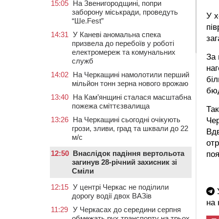
15:05
На Звенигородщині, попри
заборону міськради, проведуть
У х
“Ше.Fest”
пів
14:31
У Каневі аномальна спека
за
призвела до перебоїв у роботі
електромереж та комунальних
За 
служб
наг
14:02
На Черкащині намолотили перший
біл
мільйон тонн зерна нового врожаю
бюд
13:40
На Кам’янщині сталася масштабна
пожежа сміттєзвалища
Та
13:26
На Черкащині сьогодні очікують
Че
грози, зливи, град та шквали до 22
Вдв
м/с
отр
12:50
Внаслідок падіння вертольота
поя
загинув 28-річний захисник зі
Сміли
12:15
У центрі Черкас не поділили
У
дорогу водії двох ВАЗів
на
11:29
У Черкасах до середини серпня
обмежать рух транспорту на трьох