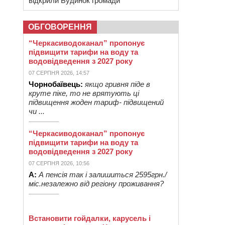
відкрили Будинок громади
ОБГОВОРЕННЯ
“Черкасиводоканал” пропонує
підвищити тарифи на воду та
водовідведення з 2027 року
07 СЕРПНЯ 2026, 14:57
Чорнобаївець:
якщо гривня піде в
круте піке, то не врятують ці
підвищення жоден тариф- підвищений
чи ...
“Черкасиводоканал” пропонує
підвищити тарифи на воду та
водовідведення з 2027 року
07 СЕРПНЯ 2026, 10:56
А:
А пенсія так і залишиться 2595грн./
міс.незалежно від регіону проживання?
Встановити гойдалки, карусель і