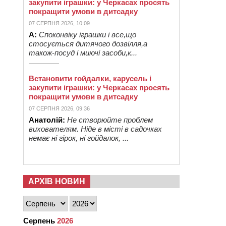
закупити іграшки: у Черкасах просять
покращити умови в дитсадку
07 СЕРПНЯ 2026, 10:09
А:
Споконвіку іграшки і все,що
стосується дитячого дозвілля,а
також-посуд і миючі засоби,к...
Встановити гойдалки, карусель і
закупити іграшки: у Черкасах просять
покращити умови в дитсадку
07 СЕРПНЯ 2026, 09:36
Анатолій:
Не створюйте проблем
вихователям. Ніде в місті в садочках
немає ні гірок, ні гойдалок, ...
АРХІВ НОВИН
Серпень
2026