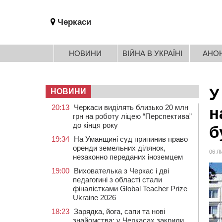
Черкаси
НОВИНИ
ВІЙНА В УКРАЇНІ
АНО
У
НОВИНИ
20:13
Черкаси виділять близько 20 млн
н
грн на роботу ліцею “Перспектива”
до кінця року
б
19:34
На Уманщині суд припинив право
оренди земельних ділянок,
06 Л
незаконно переданих іноземцем
19:00
Вихователька з Черкас і дві
педагогині з області стали
фіналістками Global Teacher Prize
Ukraine 2026
18:23
Зарядка, йога, сапи та нові
знайомства: у Черкасах закрили