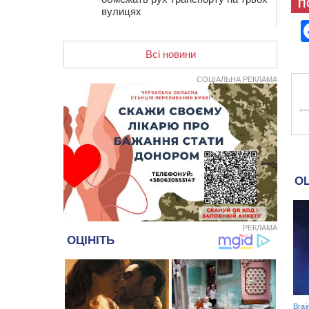
П
вулицях
10:54
На Черкащині кількість укриттів
збільшилась уп’ятеро з початку
Всі новини
повномасштабної війни
10:15
У Черкасах водій Audi Q5
СОЦІАЛЬНА РЕКЛАМА
спричинив аварію, не пропустивши
інший кросовер
09:42
“Черкасиводоканал” пропонує
підвищити тарифи на воду та
водовідведення з 2027 року
09:08
Встановити гойдалки, карусель і
закупити іграшки: у Черкасах
просять покращити умови в
дитсадку
РЕКЛАМА
08:22
“На щиті” у Чорнобаївську
громаду повертається полеглий
біля Кліщіївки воїн
07:30
Понад 968 мільйонів гривень
земельного податку сплатили на
Черкащині