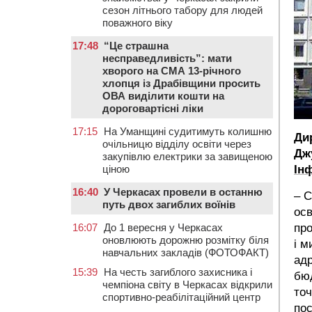
сезон літнього табору для людей
поважного віку
17:48
“Це страшна
несправедливість”: мати
хворого на СМА 13-річного
хлопця із Драбівщини просить
ОВА виділити кошти на
дороговартісні ліки
17:15
На Уманщині судитимуть колишню
Ди
очільницю відділу освіти через
Дж
закупівлю електрики за завищеною
ціною
Ін
16:40
У Черкасах провели в останню
– С
путь двох загиблих воїнів
осв
16:07
До 1 вересня у Черкасах
про
оновлюють дорожню розмітку біля
і м
навчальних закладів (ФОТОФАКТ)
адр
15:39
На честь загиблого захисника і
бюд
чемпіона світу в Черкасах відкрили
точ
спортивно-реабілітаційний центр
по