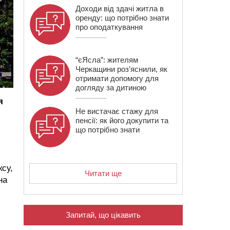
Доходи від здачі житла в
оренду: що потрібно знати
про оподаткування
“єЯсла”: жителям
Черкащини роз’яснили, як
отримати допомогу для
догляду за дитиною
я
Не вистачає стажу для
пенсії: як його докупити та
що потрібно знати
ксу,
Читати ще
на
Запитай, що цікавить