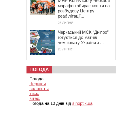
MHP Run4Victory Черкаси
марафон збирає кошти на
розбудову Центру
реабілітації...
28 ЛИПНЯ
Черкаський МСК “Дніпро”
готується до матчів
чемпіонату України з ...
28 ЛИПНЯ
ПОГОДА
Погода
Черкаси
вологість:
тиск:
вітер:
Погода на 10 днів від
sinoptik.ua