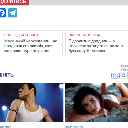
ОДІЛИТИСЬ
Facebook
Telegram
ПОПЕРЕДНЯ НОВИНА
НАСТУПНА НОВИНА
Маленький черкащанин, що
Підводить підрядник — у
продавав сніговичків, вже
Черкасах затягується ремонт
завершив курс лікування
бульвару Шевченка
РЕК
РЕК