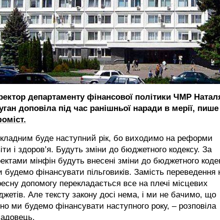
ректор департаменту фінансової політики ЧМР Натал
уган доповіла під час ранішньої наради в мерії, пише
фоміст.
кладним буде наступний рік, бо виходимо на реформи
іти і здоров’я. Будуть зміни до бюджетного кодексу. За
ектами мінфін будуть внесені зміни до бюджетного коде
и будемо фінансувати пільговиків. Замість переведення 
есну допомогу перекладається все на плечі місцевих
жетів. Але тексту закону досі нема, і ми не бачимо, що
но ми будемо фінансувати наступного року, – розповіла
садовець.