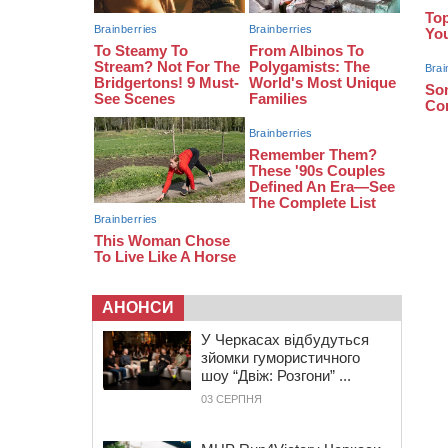
06 СЕРПНЯ 2026, ЧЕТВЕР
21:13
Вісім медалей, з яких чотири
золоті: черкаські спортсмени
тріумфували на чемпіонаті України
20:31
На Черкащині спека
протримається ще день
АНОНСИ
У Черкасах відбудуться
зйомки гумористичного
шоу “Двіж: Розгони” ...
03 СЕРПНЯ