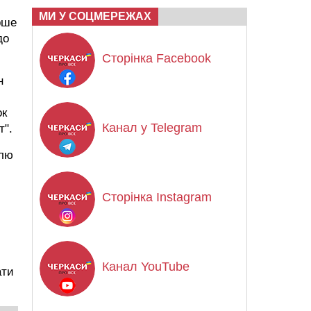
МИ У СОЦМЕРЕЖАХ
рше
до
Сторінка Facebook
н
ок
Канал у Telegram
т".
млю
Сторінка Instagram
Канал YouTube
ати