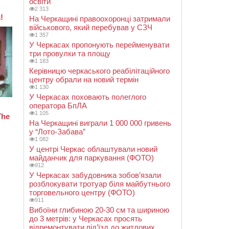
освіти
2 313
На Черкащині правоохоронці затримали
військового, який перебував у СЗЧ
1 357
У Черкасах пропонують перейменувати
три провулки та площу
1 183
Керівницю черкаського реабілітаційного
центру обрали на новий термін
1 130
У Черкасах поховають полеглого
оператора БпЛА
1 105
На Черкащині виграли 1 000 000 гривень
у “Лото-Забава”
1 082
У центрі Черкас облаштували новий
майданчик для паркування (ФОТО)
912
У Черкасах забудовника зобов’язали
розблокувати тротуар біля майбутнього
торговельного центру (ФОТО)
911
Вибоїни глибиною 20-30 см та шириною
до 3 метрів: у Черкасах просять
відремонтувати під’їзд до житлових