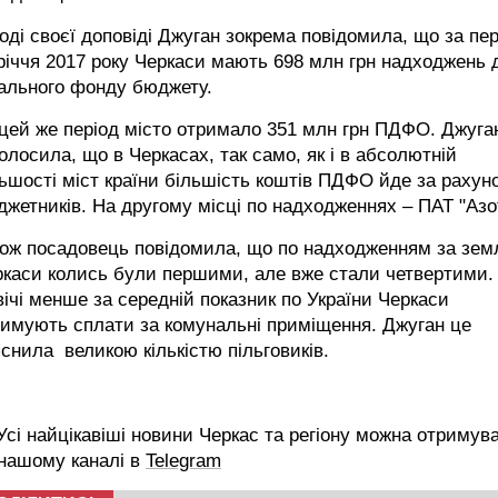
оді своєї доповіді Джуган зокрема повідомила, що за пе
річчя 2017 року Черкаси мають 698 млн грн надходжень 
гального фонду бюджету.
цей же період місто отримало 351 млн грн ПДФО. Джуга
олосила, що в Черкасах, так само, як і в абсолютній
ьшості міст країни більшість коштів ПДФО йде за рахун
жетників. На другому місці по надходженнях – ПАТ "Азо
кож посадовець повідомила, що по надходженням за зе
ркаси колись були першими, але вже стали четвертими.
ічі менше за середній показник по України Черкаси
имують сплати за комунальні приміщення. Джуган це
снила великою кількістю пільговиків.
сі найцікавіші новини Черкас та регіону можна отримув
 нашому каналі в
Telegram