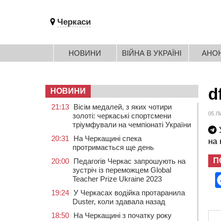
Черкаси
НОВИНИ
ВІЙНА В УКРАЇНІ
АНО
d
НОВИНИ
21:13
Вісім медалей, з яких чотири
05 Л
золоті: черкаські спортсмени
тріумфували на чемпіонаті України
У
20:31
На Черкащині спека
на
протримається ще день
П
20:00
Педагогів Черкас запрошують на
зустріч із переможцем Global
Teacher Prize Ukraine 2023
19:24
У Черкасах водійка протаранила
Duster, коли здавала назад
18:50
На Черкащині з початку року