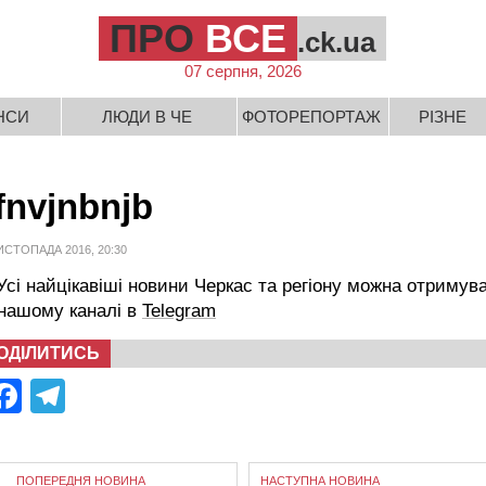
ПРО
ВСЕ
.ck.ua
07 серпня, 2026
НСИ
ЛЮДИ В ЧЕ
ФОТОРЕПОРТАЖ
РІЗНЕ
fnvjnbnjb
ИСТОПАДА 2016, 20:30
сі найцікавіші новини Черкас та регіону можна отримув
 нашому каналі в
Telegram
ОДІЛИТИСЬ
Facebook
Telegram
ПОПЕРЕДНЯ НОВИНА
НАСТУПНА НОВИНА