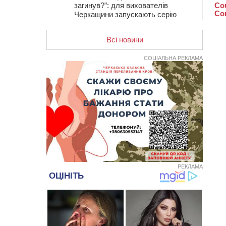
загинув?”: для вихователів
Черкащини запускають серію
унікальних тренінгів
Всі новини
12:14
На Золотоніщині вже десяту
добу гасять пожежу торфу
СОЦІАЛЬНА РЕКЛАМА
11:35
Від 80 гривень за кілограм: в
Україні прогнозують стрибок цін на
гречку
10:56
Захисника зі Звенигородщини,
який обороняв Авдіївку,
нагородили “Комбатантським
хрестом”
10:10
На Черкащині п’яний мотоцикліст
зіткнувся з мопедом: двоє людей у
лікарні
РЕКЛАМА
09:42
Ветерани МСК “Дніпро” вибороли
бронзу чемпіонату України
08:57
На Уманщині підрядника
зобов’язали сплатити понад 670
тис грн штрафу за незаконні зміни
до договору