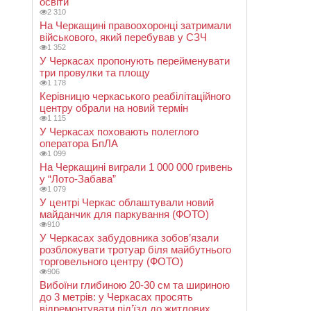
освіти
2 310
На Черкащині правоохоронці затримали
військового, який перебував у СЗЧ
1 352
У Черкасах пропонують перейменувати
три провулки та площу
1 178
Керівницю черкаського реабілітаційного
центру обрали на новий термін
1 115
У Черкасах поховають полеглого
оператора БпЛА
1 099
На Черкащині виграли 1 000 000 гривень
у “Лото-Забава”
1 079
У центрі Черкас облаштували новий
майданчик для паркування (ФОТО)
910
У Черкасах забудовника зобов’язали
розблокувати тротуар біля майбутнього
торговельного центру (ФОТО)
906
Вибоїни глибиною 20-30 см та шириною
до 3 метрів: у Черкасах просять
відремонтувати під’їзд до житлових