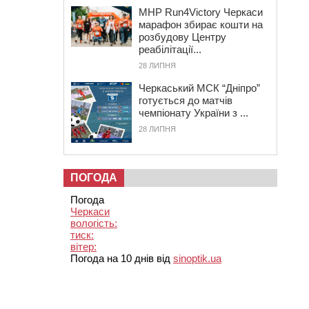
MHP Run4Victory Черкаси
марафон збирає кошти на
розбудову Центру
реабілітації...
28 ЛИПНЯ
Черкаський МСК “Дніпро”
готується до матчів
чемпіонату України з ...
28 ЛИПНЯ
ПОГОДА
Погода
Черкаси
вологість:
тиск:
вітер:
Погода на 10 днів від
sinoptik.ua