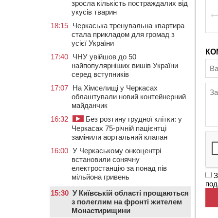
зросла кількість постраждалих від
укусів тварин
18:15
Черкаська тренувальна квартира
стала прикладом для громад з
усієї України
КО
17:40
ЧНУ увійшов до 50
найпопулярніших вишів України
серед вступників
17:07
На Хімселищі у Черкасах
облаштували новий контейнерний
майданчик
16:32
Без розтину грудної клітки: у
Черкасах 75-річній пацієнтці
замінили аортальний клапан
16:00
У Черкаському онкоцентрі
встановили сонячну
електростанцію за понад пів
З
мільйона гривень
под
15:30
У Київській області прощаються
з полеглим на фронті жителем
Монастирищини