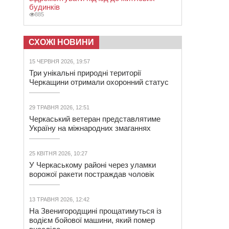
будинків
885
СХОЖІ НОВИНИ
15 ЧЕРВНЯ 2026, 19:57
Три унікальні природні території
Черкащини отримали охоронний статус
29 ТРАВНЯ 2026, 12:51
Черкаський ветеран представлятиме
Україну на міжнародних змаганнях
25 КВІТНЯ 2026, 10:27
У Черкаському районі через уламки
ворожої ракети постраждав чоловік
13 ТРАВНЯ 2026, 12:42
На Звенигородщині прощатимуться із
водієм бойової машини, який помер