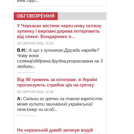
внаслідо...
ОБГОВОРЕННЯ
У Черкасах містяни через нову скляну
зупинку і вирізані дерева потерпають
від спеки: Бондаренко о...
06 СЕРПНЯ 2026, 15:23
В.Н.:
А що з зупинкою Дружби народів?
Чому вона
скляна(обідрана,брудна,розрахована на 3
людини...
Від 80 гривень за кілограм: в Україні
прогнозують стрибок цін на гречку
06 СЕРПНЯ 2026, 12:48
А:
Скільки кг гречки за такою вартістю
може купити звичайний український
пенсіонер чи особ...
На черкаській дамбі загинув водій