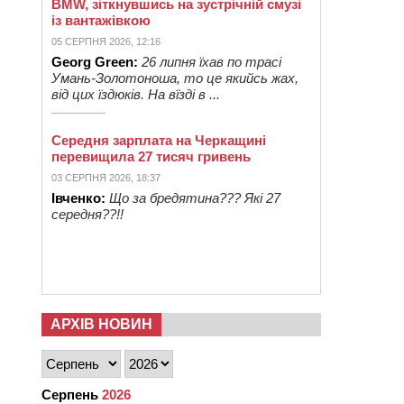
BMW, зіткнувшись на зустрічній смузі
із вантажівкою
05 СЕРПНЯ 2026, 12:16
Georg Green:
26 липня їхав по трасі
Умань-Золотоноша, то це якийсь жах,
від цих їздюків. На вїзді в ...
Середня зарплата на Черкащині
перевищила 27 тисяч гривень
03 СЕРПНЯ 2026, 18:37
Івченко:
Що за бредятина??? Які 27
середня??!!
АРХІВ НОВИН
Серпень
2026