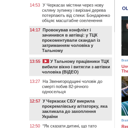
14:53
У Черкасах містяни через нову
скляну зупинку і вирізані дерева
потерпають від спеки: Бондаренко
обіцяє масштабне озеленення
14:17
Провокував конфлікт і
зачинився в автівці: у ТЦК
прокоментували скандал із
затриманням чоловіка у
Тальному
13:55
У Тальному працівники ТЦК
вибили вікно і витягли з автівки
чоловіка (ВІДЕО)
13:27
На Звенигородщині чоловік до
смерті побив 82-річного
односельця
12:57
У Черкасах СБУ викрила
прокремлівську агітаторку, яка
закликала до захоплення
України
12:50
“Як сказати дитині, що тато