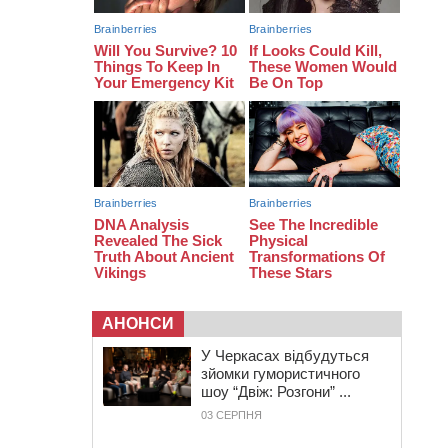
08:20
Обрано претендента на посаду
директора Мокрокалигірського
психоневрологічного інтернату
07:23
Уманські міграційники видворили з
країни грузина, який відсидів
термін у колонії
АНОНСИ
У Черкасах відбудуться
зйомки гумористичного
шоу “Двіж: Розгони” ...
03 СЕРПНЯ