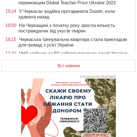
переможцем Global Teacher Prize Ukraine 2023
19:24
У Черкасах водійка протаранила Duster, коли
здавала назад
18:50
На Черкащині з початку року зросла кількість
постраждалих від укусів тварин
18:15
Черкаська тренувальна квартира стала прикладом
для громад з усієї України
17:40
ЧНУ увійшов до 50 найпопулярніших вишів України
серед вступників
Всі новини
17:07
На Хімселищі у Черкасах облаштували новий
контейнерний майданчик
СОЦІАЛЬНА РЕКЛАМА
16:32
Без розтину грудної клітки: у Черкасах 75-річній
пацієнтці замінили аортальний клапан
16:00
У Черкаському онкоцентрі встановили сонячну
електростанцію за понад пів мільйона гривень
15:30
У Київській області прощаються з полеглим на
фронті жителем Монастирищини
14:53
У Черкасах містяни через нову скляну зупинку і
вирізані дерева потерпають від спеки: Бондаренко