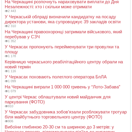
На Черкащині розпочнуть нараховувати виплати до Дня
Незалежності: хто і скільки може отримати
2 443
У Черкаській облраді визначили кандидатку на посаду
директора установи, яка супроводжує 39 закладів освіти
2 310
На Черкащині правоохоронці затримали військового, який
перебував у СЗЧ
1 352
У Черкасах пропонують перейменувати три провулки та
площу
1 178
Керівницю черкаського реабілітаційного центру обрали на
новий термін
1 116
У Черкасах поховають полеглого оператора БпЛА
1 099
На Черкащині виграли 1 000 000 гривень у “Лото-Забава”
1 079
У центрі Черкас облаштували новий майданчик для
паркування (ФОТО)
910
У Черкасах забудовника зобов’язали розблокувати тротуар
біля майбутнього торговельного центру (ФОТО)
906
Вибоїни глибиною 20-30 см та шириною до 3 метрів: у
Черкасах просять відремонтувати під’їзд до житлових