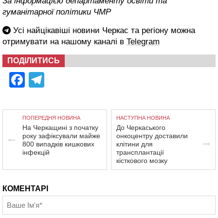
За інформацією департаменту освіти та
гуманітарної політики ЧМР
Усі найцікавіші новини Черкас та регіону можна
отримувати на нашому каналі в
Telegram
ПОДІЛИТИСЬ
Facebook
Telegram
ПОПЕРЕДНЯ НОВИНА
НАСТУПНА НОВИНА
На Черкащині з початку
До Черкаського
року зафіксували майже
онкоцентру доставили
800 випадків кишкових
клітини для
інфекцій
трансплантації
кісткового мозку
КОМЕНТАРІ