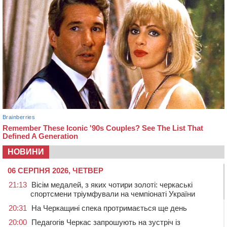
НОВИНИ
06 СЕРПНЯ 2026, ЧЕТВЕР
21:13
Вісім медалей, з яких чотири золоті: черкаські
спортсмени тріумфували на чемпіонаті України
20:31
На Черкащині спека протримається ще день
20:00
Педагогів Черкас запрошують на зустріч із