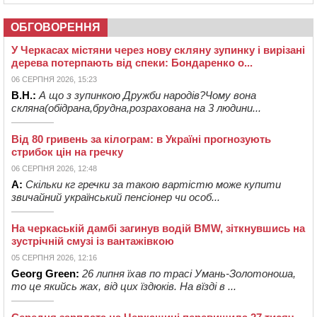
ОБГОВОРЕННЯ
У Черкасах містяни через нову скляну зупинку і вирізані
дерева потерпають від спеки: Бондаренко о...
06 СЕРПНЯ 2026, 15:23
В.Н.:
А що з зупинкою Дружби народів?Чому вона
скляна(обідрана,брудна,розрахована на 3 людини...
Від 80 гривень за кілограм: в Україні прогнозують
стрибок цін на гречку
06 СЕРПНЯ 2026, 12:48
А:
Скільки кг гречки за такою вартістю може купити
звичайний український пенсіонер чи особ...
На черкаській дамбі загинув водій BMW, зіткнувшись на
зустрічній смузі із вантажівкою
05 СЕРПНЯ 2026, 12:16
Georg Green:
26 липня їхав по трасі Умань-Золотоноша,
то це якийсь жах, від цих їздюків. На вїзді в ...