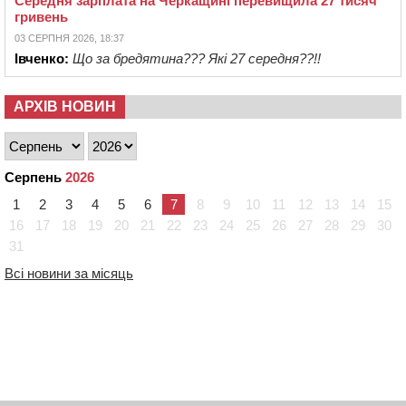
Середня зарплата на Черкащині перевищила 27 тисяч
гривень
03 СЕРПНЯ 2026, 18:37
Івченко:
Що за бредятина??? Які 27 середня??!!
АРХІВ НОВИН
Серпень
2026
1
2
3
4
5
6
7
8
9
10
11
12
13
14
15
16
17
18
19
20
21
22
23
24
25
26
27
28
29
30
31
Всі новини за місяць