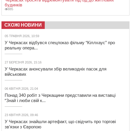
будинків
885
СХОЖІ НОВИНИ
05 ТРАВНЯ 2026, 10:59
У Черкасах відбувся спецпоказ фільму “Кіллхаус” про
реальну опера...
27 БЕРЕЗНЯ 2026, 15:16
У Черкасах анонсували збір великодніх пасок для
військових
06 КВІТНЯ 2026, 21:04
Понад 340 робіт з Черкащини представили на виставці
“Знай і люби свій к...
23 КВІТНЯ 2026, 09:46
У Черкасах знайшли артефакт, що свідчить про торгові
зв’язки з Європою