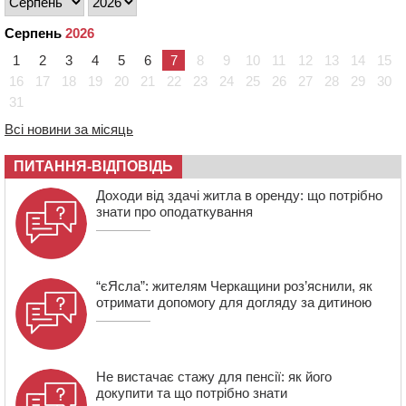
Авдіївку, нагородили “Комбатантським хрестом”
10:10
На Черкащині п’яний мотоцикліст зіткнувся з
Серпень
2026
мопедом: двоє людей у лікарні
1
2
3
4
5
6
7
8
9
10
11
12
13
14
15
09:42
Ветерани МСК “Дніпро” вибороли бронзу чемпіонату
16
17
18
19
20
21
22
23
24
25
26
27
28
29
30
України
31
08:57
На Уманщині підрядника зобов’язали сплатити понад
670 тис грн штрафу за незаконні зміни до договору
Всі новини за місяць
08:20
Обрано претендента на посаду директора
ПИТАННЯ-ВІДПОВІДЬ
Мокрокалигірського психоневрологічного інтернату
07:23
Уманські міграційники видворили з країни грузина,
Доходи від здачі житла в оренду: що потрібно
який відсидів термін у колонії
знати про оподаткування
“єЯсла”: жителям Черкащини роз’яснили, як
отримати допомогу для догляду за дитиною
Не вистачає стажу для пенсії: як його
докупити та що потрібно знати