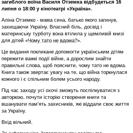
загиблого воїна Василя Отземка відбудеться 16
липня о 18:00 у кінотеатрі «Україна».
Аліна Отземко - мама сина, батько якого загинув,
захищаючи Україну. Власний біль, досвід і
материнську турботу вона втілила у щемливій книзі
для дітей «
Чому тато не вдома?
».
Це видання покликане допомогти українським дітям
пережити важкі події війни, а дорослим знайти
правильні слова, щоб пояснити, чому тато не вдома.
Книга також звертає увагу на те, що війна торкнулася
кожного і є спільним болем усього народу.
Під час заходу усі охочі зможуть поспілкуватися з
авторкою, почути історію створення книги та
вшанувати пам’ять захисників, які віддали своє життя
за Україну.
Вхід вільний.