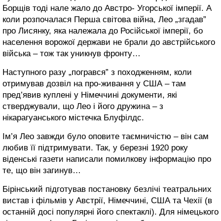
Борщів тоді нале жало до Австро- Угорської імперії. А
коли розпочалася Перша світова війна, Лео „згадав”
про Лисянку, яка належала до Російської імперії, бо
населення ворожої держави не брали до австрійського
війська – тож так уникнув фронту…
Наступного разу „погрався” з походженням, коли
отримував дозвіл на про-живання у США – там
пред’явив куплені у Німеччині документи, які
стверджували, що Лео і його дружина – з
нікарагуанського містечка Блуфілдс.
Ім’я Лео завжди було оповите таємничістю – він сам
любив її підтримувати. Так, у березні 1920 року
віденські газети написали помилкову інформацію про
те, що він загинув…
Бірінський підготував постановку безлічі театральних
вистав і фільмів у Австрії, Німеччині, США та Чехії (в
останній досі популярні його спектаклі). Для німецького