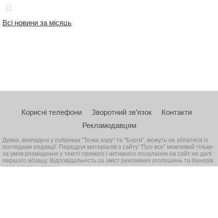
31
Всі новини за місяць
Корисні телефони
Зворотний зв’язок
Контакти
Рекламодавцям
Думки, викладені у рубриках "Точка зору" та "Блоги", можуть не збігатися із
поглядами редакції. Передрук матеріалів з сайту "Про все" можливий тільки
за умов розміщення у тексті прямого і активного посилання на сайт не далі
першого абзацу. Відповідальність за зміст рекламних оголошень та банерів
несе рекламодавець
© 2026, Всі права захищені