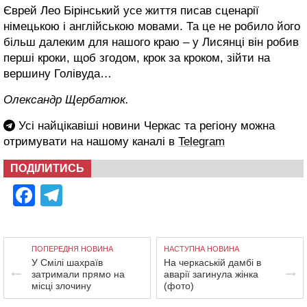
Єврей Лео Бірінський усе життя писав сценарії
німецькою і англійською мовами. Та це не робило його
більш далеким для нашого краю – у Лисянці він робив
перші кроки, щоб згодом, крок за кроком, зійти на
вершину Голівуда…
Олександр Щербатюк.
Усі найцікавіші новини Черкас та регіону можна
отримувати на нашому каналі в
Telegram
ПОДІЛИТИСЬ
Facebook
Telegram
ПОПЕРЕДНЯ НОВИНА
НАСТУПНА НОВИНА
У Смілі шахраїв
На черкаській дамбі в
затримали прямо на
аварії загинула жінка
місці злочину
(фото)