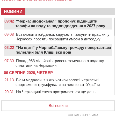
НОВИНИ
09:42
“Черкасиводоканал” пропонує підвищити
тарифи на воду та водовідведення з 2027 року
09:08
Встановити гойдалки, карусель і закупити іграшки: у
Черкасах просять покращити умови в дитсадку
08:22
“На щиті” у Чорнобаївську громаду повертається
полеглий біля Кліщіївки воїн
07:30
Понад 968 мільйонів гривень земельного податку
сплатили на Черкащині
06 СЕРПНЯ 2026, ЧЕТВЕР
21:13
Вісім медалей, з яких чотири золоті: черкаські
спортсмени тріумфували на чемпіонаті України
20:31
На Черкащині спека протримається ще день
20:00
Педагогів Черкас запрошують на зустріч із
переможцем Global Teacher Prize Ukraine 2023
Всі новини
19:24
У Черкасах водійка протаранила Duster, коли
здавала назад
СОЦІАЛЬНА РЕКЛАМА