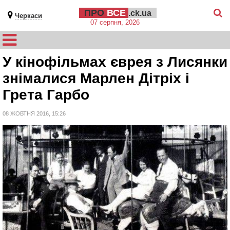
ПРО
ВСЕ
.ck.ua
Черкаси
07 серпня, 2026
У кінофільмах єврея з Лисянки
знімалися Марлен Дітріх і
Грета Гарбо
08 ЖОВТНЯ 2016, 15:26