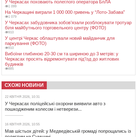
У Черкасах поховають полеглого оператора БпЛА
1 099
На Черкащині виграли 1 000 000 гривень у “Лото-Забава”
1 079
У Черкасах забудовника зобов’язали розблокувати тротуар
біля майбутнього торговельного центру (ФОТО)
910
У центрі Черкас облаштували новий майданчик для
паркування (ФОТО)
910
Вибоїни глибиною 20-30 см та шириною до 3 метрів: у
Черкасах просять відремонтувати під’їзд до житлових
будинків
885
СХОЖІ НОВИНИ
22 КВІТНЯ 2026, 10:31
У Черкасах поліцейські охорони виявили авто з
пошкодженим колесом і нетверези...
16 КВІТНЯ 2026, 10:55
Мав шістьох дітей: у Медведівській громаді попрощались із
полеглим на Сумщині...