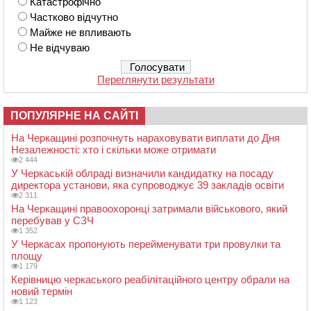
Катастрофічно
Частково відчутно
Майже не впливають
Не відчуваю
Переглянути результати
ПОПУЛЯРНЕ НА САЙТІ
На Черкащині розпочнуть нараховувати виплати до Дня
Незалежності: хто і скільки може отримати
2 444
У Черкаській облраді визначили кандидатку на посаду
директора установи, яка супроводжує 39 закладів освіти
2 311
На Черкащині правоохоронці затримали військового, який
перебував у СЗЧ
1 352
У Черкасах пропонують перейменувати три провулки та
площу
1 179
Керівницю черкаського реабілітаційного центру обрали на
новий термін
1 123