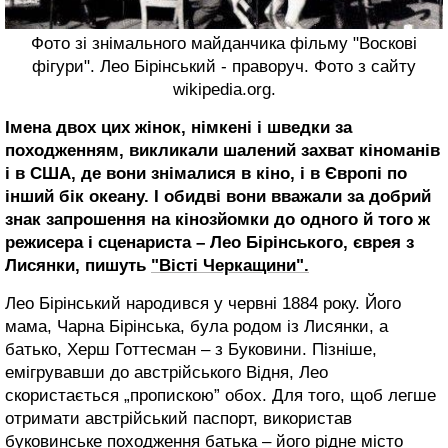
Фото зі знімального майданчика фільму "Воскові
фігури". Лео Бірінський - праворуч. Фото з сайту
wikipedia.org.
Імена двох цих жінок, німкені і шведки за
походженням, викликали шалений захват кіноманів
і в США, де вони знімалися в кіно, і в Європі по
інший бік океану. І обидві вони вважали за добрий
знак запрошення на кінозйомки до одного й того ж
режисера і сценариста – Лео Бірінського, єврея з
Лисянки, пишуть
"Вісті Черкащини".
Лео Бірінський народився у червні 1884 року. Його
мама, Чарна Бірінська, була родом із Лисянки, а
батько, Херш Готтесман – з Буковини. Пізніше,
емігрувавши до австрійського Відня, Лео
скористається „пропискою” обох. Для того, щоб легше
отримати австрійський паспорт, використав
буковинське походження батька – його рідне місто