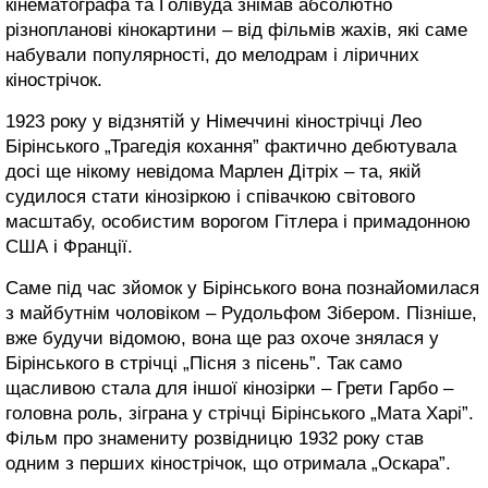
кінематографа та Голівуда знімав абсолютно
різнопланові кінокартини – від фільмів жахів, які саме
набували популярності, до мелодрам і ліричних
кінострічок.
1923 року у відзнятій у Німеччині кінострічці Лео
Бірінського „Трагедія кохання” фактично дебютувала
досі ще нікому невідома Марлен Дітріх – та, якій
судилося стати кінозіркою і співачкою світового
масштабу, особистим ворогом Гітлера і примадонною
США і Франції.
Саме під час зйомок у Бірінського вона познайомилася
з майбутнім чоловіком – Рудольфом Зібером. Пізніше,
вже будучи відомою, вона ще раз охоче знялася у
Бірінського в стрічці „Пісня з пісень”. Так само
щасливою стала для іншої кінозірки – Грети Гарбо –
головна роль, зіграна у стрічці Бірінського „Мата Харі”.
Фільм про знамениту розвідницю 1932 року став
одним з перших кінострічок, що отримала „Оскара”.