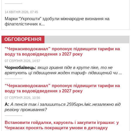
14 КВІТНЯ 2026, 07:45
Марки “Укрпошти” здобули міжнародне визнання на
філателістичних к...
ОБГОВОРЕННЯ
“Черкасиводоканал” пропонує підвищити тарифи на
воду та водовідведення з 2027 року
07 СЕРПНЯ 2026, 14:57
Чорнобаївець:
якщо гривня піде в круте піке, то не
врятують ці підвищення жоден тариф- підвищений чи ...
“Черкасиводоканал” пропонує підвищити тарифи на
воду та водовідведення з 2027 року
07 СЕРПНЯ 2026, 10:56
А:
А пенсія так і залишиться 2595грн./міс.незалежно від
регіону проживання?
Встановити гойдалки, карусель і закупити іграшки: у
Черкасах просять покращити умови в дитсадку