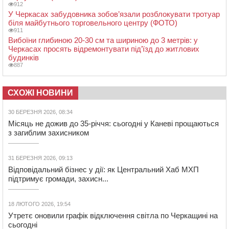
912
У Черкасах забудовника зобов’язали розблокувати тротуар
біля майбутнього торговельного центру (ФОТО)
911
Вибоїни глибиною 20-30 см та шириною до 3 метрів: у
Черкасах просять відремонтувати під’їзд до житлових
будинків
887
СХОЖІ НОВИНИ
30 БЕРЕЗНЯ 2026, 08:34
Місяць не дожив до 35-річчя: сьогодні у Каневі прощаються
з загиблим захисником
31 БЕРЕЗНЯ 2026, 09:13
Відповідальний бізнес у дії: як Центральний Хаб МХП
підтримує громади, захисн...
18 ЛЮТОГО 2026, 19:54
Утретє оновили графік відключення світла по Черкащині на
сьогодні