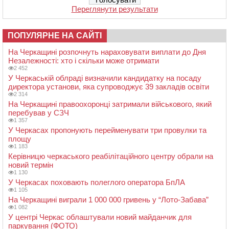
Переглянути результати
ПОПУЛЯРНЕ НА САЙТІ
На Черкащині розпочнуть нараховувати виплати до Дня
Незалежності: хто і скільки може отримати
2 452
У Черкаській облраді визначили кандидатку на посаду
директора установи, яка супроводжує 39 закладів освіти
2 314
На Черкащині правоохоронці затримали військового, який
перебував у СЗЧ
1 357
У Черкасах пропонують перейменувати три провулки та
площу
1 183
Керівницю черкаського реабілітаційного центру обрали на
новий термін
1 130
У Черкасах поховають полеглого оператора БпЛА
1 105
На Черкащині виграли 1 000 000 гривень у “Лото-Забава”
1 082
У центрі Черкас облаштували новий майданчик для
паркування (ФОТО)