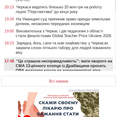
20:13
Черкаси виділять близько 20 млн грн на роботу
ліцею “Перспектива” до кінця року
19:34
На Уманщині суд припинив право оренди земельних
ділянок, незаконно переданих іноземцем
19:00
Вихователька з Черкас і дві педагогині з області
стали фіналістками Global Teacher Prize Ukraine 2026
18:23
Зарядка, йога, сапи та нові знайомства: у Черкасах
закрили сезон літнього табору для людей поважного
віку
17:48
“Це страшна несправедливість”: мати хворого на
СМА 13-річного хлопця із Драбівщини просить
ОВА виділити кошти на дороговартісні ліки
17:15
На Уманщині судитимуть колишню очільницю відділу
Всі новини
освіти через закупівлю електрики за завищеною
ціною
СОЦІАЛЬНА РЕКЛАМА
16:40
У Черкасах провели в останню путь двох
загиблих воїнів
16:07
До 1 вересня у Черкасах оновлюють дорожню
розмітку біля навчальних закладів (ФОТОФАКТ)