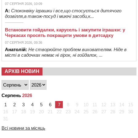
07 СЕРПНЯ 2026, 10:09
А:
Споконвіку іграшки і все,що стосується дитячого
дозвілля,а також-посуд і миючі засоби,к...
Встановити гойдалки, карусель і закупити іграшки: у
Черкасах просять покращити умови в дитсадку
07 СЕРПНЯ 2026, 09:36
Анатолій:
Не створюйте проблем вихователям. Ніде в
місті в садочках немає ні гірок, ні гойдалок, ...
АРХІВ НОВИН
Серпень
2026
1
2
3
4
5
6
7
8
9
10
11
12
13
14
15
16
17
18
19
20
21
22
23
24
25
26
27
28
29
30
31
Всі новини за місяць