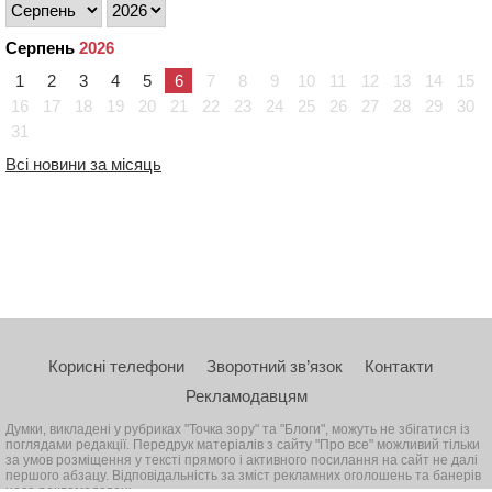
Серпень
2026
1
2
3
4
5
6
7
8
9
10
11
12
13
14
15
16
17
18
19
20
21
22
23
24
25
26
27
28
29
30
31
Всі новини за місяць
Корисні телефони
Зворотний зв’язок
Контакти
Рекламодавцям
Думки, викладені у рубриках "Точка зору" та "Блоги", можуть не збігатися із
поглядами редакції. Передрук матеріалів з сайту "Про все" можливий тільки
за умов розміщення у тексті прямого і активного посилання на сайт не далі
першого абзацу. Відповідальність за зміст рекламних оголошень та банерів
несе рекламодавець