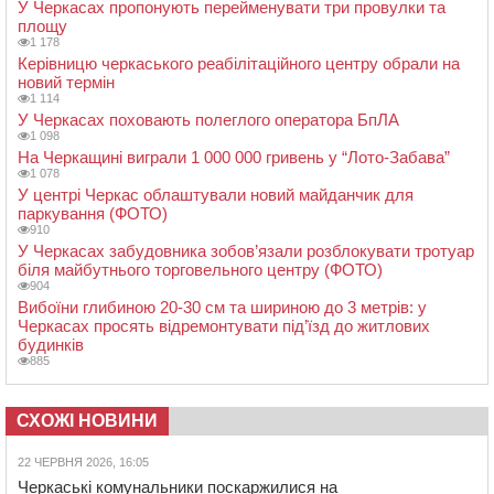
У Черкасах пропонують перейменувати три провулки та
площу
1 178
Керівницю черкаського реабілітаційного центру обрали на
новий термін
1 114
У Черкасах поховають полеглого оператора БпЛА
1 098
На Черкащині виграли 1 000 000 гривень у “Лото-Забава”
1 078
У центрі Черкас облаштували новий майданчик для
паркування (ФОТО)
910
У Черкасах забудовника зобов’язали розблокувати тротуар
біля майбутнього торговельного центру (ФОТО)
904
Вибоїни глибиною 20-30 см та шириною до 3 метрів: у
Черкасах просять відремонтувати під’їзд до житлових
будинків
885
СХОЖІ НОВИНИ
22 ЧЕРВНЯ 2026, 16:05
Черкаські комунальники поскаржилися на