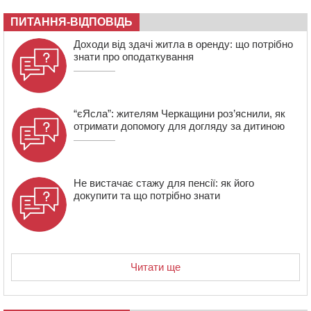
07:23
Уманські міграційники видворили з країни грузина,
ПИТАННЯ-ВІДПОВІДЬ
який відсидів термін у колонії
Доходи від здачі житла в оренду: що потрібно
знати про оподаткування
“єЯсла”: жителям Черкащини роз’яснили, як
отримати допомогу для догляду за дитиною
Не вистачає стажу для пенсії: як його
докупити та що потрібно знати
Читати ще