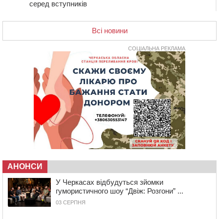
серед вступників
17:07
На Хімселищі у Черкасах облаштували новий
контейнерний майданчик
Всі новини
16:32
Без розтину грудної клітки: у Черкасах 75-річній
пацієнтці замінили аортальний клапан
СОЦІАЛЬНА РЕКЛАМА
16:00
У Черкаському онкоцентрі встановили сонячну
електростанцію за понад пів мільйона гривень
15:30
У Київській області прощаються з полеглим на
фронті жителем Монастирищини
14:53
У Черкасах містяни через нову скляну зупинку і
вирізані дерева потерпають від спеки: Бондаренко
обіцяє масштабне озеленення
14:17
Провокував конфлікт і зачинився в автівці: у ТЦК
прокоментували скандал із затриманням
чоловіка у Тальному
АНОНСИ
У Черкасах відбудуться зйомки
13:55
У Тальному працівники ТЦК вибили вікно і
гумористичного шоу “Двіж: Розгони” ...
витягли з автівки чоловіка (ВІДЕО)
03 СЕРПНЯ
13:27
На Звенигородщині чоловік до смерті побив 82-
річного односельця