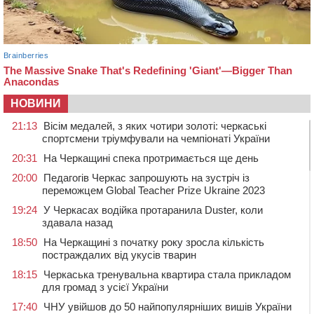
НОВИНИ
21:13
Вісім медалей, з яких чотири золоті: черкаські
спортсмени тріумфували на чемпіонаті України
20:31
На Черкащині спека протримається ще день
20:00
Педагогів Черкас запрошують на зустріч із
переможцем Global Teacher Prize Ukraine 2023
19:24
У Черкасах водійка протаранила Duster, коли
здавала назад
18:50
На Черкащині з початку року зросла кількість
постраждалих від укусів тварин
18:15
Черкаська тренувальна квартира стала прикладом
для громад з усієї України
17:40
ЧНУ увійшов до 50 найпопулярніших вишів України