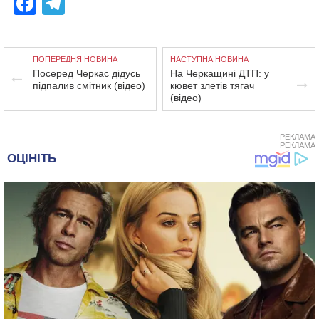
Facebook
Telegram
ПОПЕРЕДНЯ НОВИНА
НАСТУПНА НОВИНА
Посеред Черкас дідусь
На Черкащині ДТП: у
підпалив смітник (відео)
кювет злетів тягач
(відео)
РЕКЛАМА
РЕКЛАМА