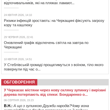
відпочивальників, які на пляжах ламают...
24 КВІТНЯ 2026, 14:10
Ризики інфекцій зростають: на Черкащині фіксують загрозу
кору та кашлюку
29 ЧЕРВНЯ 2026, 22:41
Оновлений графік відключень світла на завтра по
Черкащині
10 КВІТНЯ 2026, 14:51
У Стеблівській громаді прощатимуться з воїном, тіло якого
повернули під час о...
ОБГОВОРЕННЯ
У Черкасах містяни через нову скляну зупинку і вирізані
дерева потерпають від спеки: Бондаренко о...
06 СЕРПНЯ 2026, 15:23
В.Н.:
А що з зупинкою Дружби народів?Чому вона