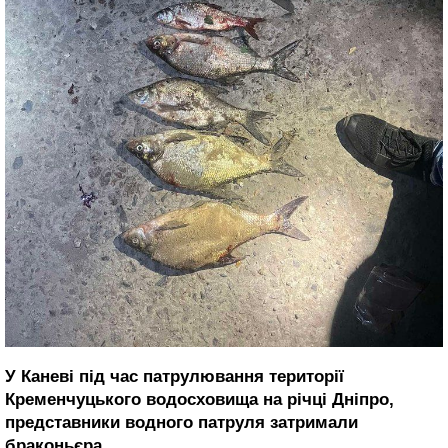
У Каневі під час патрулювання території
Кременчуцького водосховища на річці Дніпро,
представники водного патруля затримали
браконьєра.