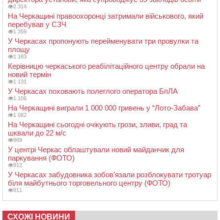
2 314
На Черкащині правоохоронці затримали військового, який
перебував у СЗЧ
1 359
У Черкасах пропонують перейменувати три провулки та
площу
1 183
Керівницю черкаського реабілітаційного центру обрали на
новий термін
1 131
У Черкасах поховають полеглого оператора БпЛА
1 106
На Черкащині виграли 1 000 000 гривень у “Лото-Забава”
1 082
На Черкащині сьогодні очікують грози, зливи, град та
шквали до 22 м/с
969
У центрі Черкас облаштували новий майданчик для
паркування (ФОТО)
912
У Черкасах забудовника зобов’язали розблокувати тротуар
біля майбутнього торговельного центру (ФОТО)
911
СХОЖІ НОВИНИ