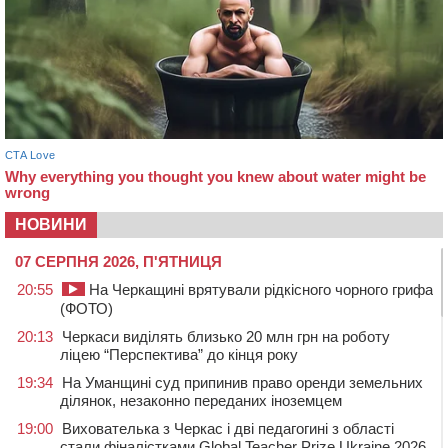
НОВИНИ
07 СЕРПНЯ 2026, П'ЯТНИЦЯ
20:55
На Черкащині врятували рідкісного чорного грифа
(ФОТО)
20:13
Черкаси виділять близько 20 млн грн на роботу
ліцею “Перспектива” до кінця року
19:34
На Уманщині суд припинив право оренди земельних
ділянок, незаконно переданих іноземцем
19:00
Вихователька з Черкас і дві педагогині з області
стали фіналістками Global Teacher Prize Ukraine 2026