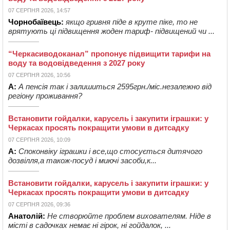
07 СЕРПНЯ 2026, 14:57
Чорнобаївець:
якщо гривня піде в круте піке, то не
врятують ці підвищення жоден тариф- підвищений чи ...
“Черкасиводоканал” пропонує підвищити тарифи на
воду та водовідведення з 2027 року
07 СЕРПНЯ 2026, 10:56
А:
А пенсія так і залишиться 2595грн./міс.незалежно від
регіону проживання?
Встановити гойдалки, карусель і закупити іграшки: у
Черкасах просять покращити умови в дитсадку
07 СЕРПНЯ 2026, 10:09
А:
Споконвіку іграшки і все,що стосується дитячого
дозвілля,а також-посуд і миючі засоби,к...
Встановити гойдалки, карусель і закупити іграшки: у
Черкасах просять покращити умови в дитсадку
07 СЕРПНЯ 2026, 09:36
Анатолій:
Не створюйте проблем вихователям. Ніде в
місті в садочках немає ні гірок, ні гойдалок, ...