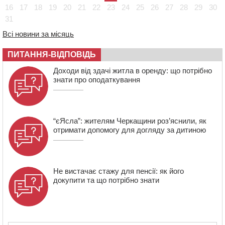
Черкасах просять покращити умови в дитсадку
16
17
18
19
20
21
22
23
24
25
26
27
28
29
30
31
08:22
“На щиті” у Чорнобаївську громаду повертається
полеглий біля Кліщіївки воїн
Всі новини за місяць
07:30
Понад 968 мільйонів гривень земельного податку
ПИТАННЯ-ВІДПОВІДЬ
сплатили на Черкащині
06 СЕРПНЯ 2026, ЧЕТВЕР
Доходи від здачі житла в оренду: що потрібно
знати про оподаткування
21:13
Вісім медалей, з яких чотири золоті: черкаські
спортсмени тріумфували на чемпіонаті України
“єЯсла”: жителям Черкащини роз’яснили, як
отримати допомогу для догляду за дитиною
Не вистачає стажу для пенсії: як його
докупити та що потрібно знати