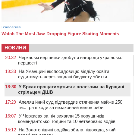
НОВИНИ
20:32
Черкаські вершники здобули нагороди української
першості
19:33
На Уманщині експосадовицю відділу освіти
судитимуть через завдані бюджету збитки
18:30
У Єрках прощатимуться з полеглим на Курщині
стрільцем ДШВ
17:29
Апеляційний суд підтвердив стягнення майже 250
тис. грн шкоди за незаконний вилов риби
16:07
У Черкасах за ніч виявили 15 порушників
комендантської години та 10 нетверезих водіїв
15:12
На Золотоніщині водійка збила пішохода, який