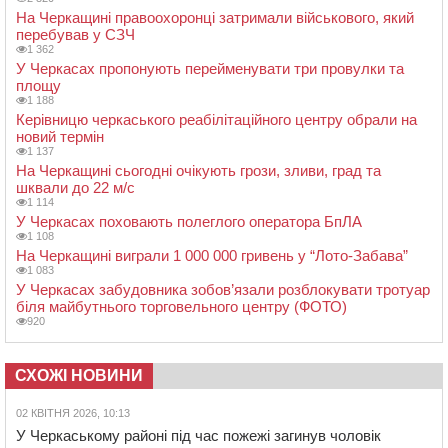
На Черкащині правоохоронці затримали військового, який
перебував у СЗЧ
1 362
У Черкасах пропонують перейменувати три провулки та
площу
1 188
Керівницю черкаського реабілітаційного центру обрали на
новий термін
1 137
На Черкащині сьогодні очікують грози, зливи, град та
шквали до 22 м/с
1 114
У Черкасах поховають полеглого оператора БпЛА
1 108
На Черкащині виграли 1 000 000 гривень у “Лото-Забава”
1 083
У Черкасах забудовника зобов’язали розблокувати тротуар
біля майбутнього торговельного центру (ФОТО)
920
СХОЖІ НОВИНИ
02 КВІТНЯ 2026, 10:13
У Черкаському районі під час пожежі загинув чоловік