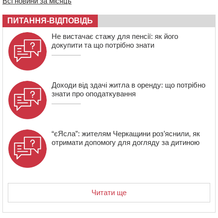
Всі новини за місяць
14:02
На Черкащині намолотили перший мільйон тонн
зерна нового врожаю
ПИТАННЯ-ВІДПОВІДЬ
13:40
На Кам’янщині сталася масштабна пожежа
Не вистачає стажу для пенсії: як його
сміттєзвалища
докупити та що потрібно знати
Доходи від здачі житла в оренду: що потрібно
знати про оподаткування
“єЯсла”: жителям Черкащини роз’яснили, як
отримати допомогу для догляду за дитиною
Читати ще