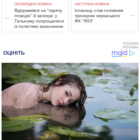
ПОПЕРЕДНЯ НОВИНА
НАСТУПНА НОВИНА
Відправився на “гарячу
Іспанець став головним
позицію” й загинув: у
тренером черкаського
Тальному попрощалися
ФК “ЛНЗ”
із полеглим захисником
РЕКЛАМА
РЕКЛАМА