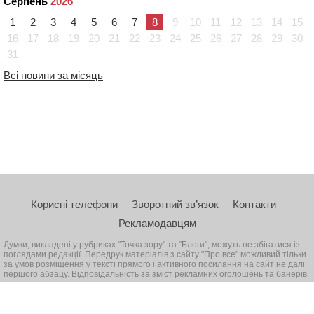
Серпень
2026
1
2
3
4
5
6
7
8
9
10
11
12
13
14
15
16
17
18
19
20
21
22
23
24
25
26
27
28
29
30
31
Всі новини за місяць
Корисні телефони
Зворотний зв’язок
Контакти
Рекламодавцям
Думки, викладені у рубриках "Точка зору" та "Блоги", можуть не збігатися із
поглядами редакції. Передрук матеріалів з сайту "Про все" можливий тільки
за умов розміщення у тексті прямого і активного посилання на сайт не далі
першого абзацу. Відповідальність за зміст рекламних оголошень та банерів
несе рекламодавець
© 2026, Всі права захищені