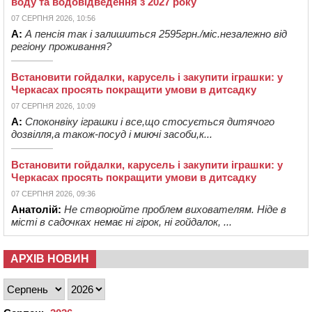
воду та водовідведення з 2027 року
07 СЕРПНЯ 2026, 10:56
А:
А пенсія так і залишиться 2595грн./міс.незалежно від
регіону проживання?
Встановити гойдалки, карусель і закупити іграшки: у
Черкасах просять покращити умови в дитсадку
07 СЕРПНЯ 2026, 10:09
А:
Споконвіку іграшки і все,що стосується дитячого
дозвілля,а також-посуд і миючі засоби,к...
Встановити гойдалки, карусель і закупити іграшки: у
Черкасах просять покращити умови в дитсадку
07 СЕРПНЯ 2026, 09:36
Анатолій:
Не створюйте проблем вихователям. Ніде в
місті в садочках немає ні гірок, ні гойдалок, ...
АРХІВ НОВИН