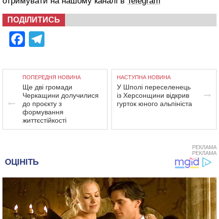
отримувати на нашому каналі в
Telegram
ПОДІЛИТИСЬ
Facebook
Telegram
ПОПЕРЕДНЯ НОВИНА
НАСТУПНА НОВИНА
Ще дві громади
У Шполі переселенець
Черкащини долучилися
із Херсонщини відкрив
до проєкту з
гурток юного альпініста
формування
життєстійкості
РЕКЛАМА
РЕКЛАМА