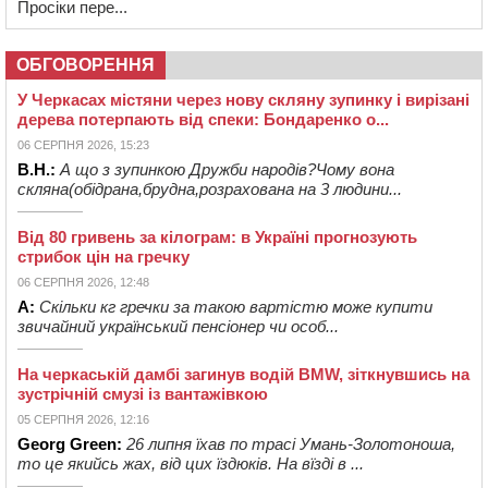
Просіки пере...
ОБГОВОРЕННЯ
У Черкасах містяни через нову скляну зупинку і вирізані
дерева потерпають від спеки: Бондаренко о...
06 СЕРПНЯ 2026, 15:23
В.Н.:
А що з зупинкою Дружби народів?Чому вона
скляна(обідрана,брудна,розрахована на 3 людини...
Від 80 гривень за кілограм: в Україні прогнозують
стрибок цін на гречку
06 СЕРПНЯ 2026, 12:48
А:
Скільки кг гречки за такою вартістю може купити
звичайний український пенсіонер чи особ...
На черкаській дамбі загинув водій BMW, зіткнувшись на
зустрічній смузі із вантажівкою
05 СЕРПНЯ 2026, 12:16
Georg Green:
26 липня їхав по трасі Умань-Золотоноша,
то це якийсь жах, від цих їздюків. На вїзді в ...