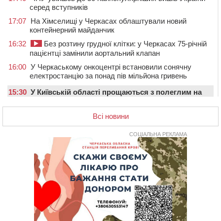
серед вступників
17:07
На Хімселищі у Черкасах облаштували новий
контейнерний майданчик
16:32
Без розтину грудної клітки: у Черкасах 75-річній
пацієнтці замінили аортальний клапан
16:00
У Черкаському онкоцентрі встановили сонячну
електростанцію за понад пів мільйона гривень
15:30
У Київській області прощаються з полеглим на
фронті жителем Монастирищини
Всі новини
14:53
У Черкасах містяни через нову скляну зупинку і
вирізані дерева потерпають від спеки: Бондаренко
обіцяє масштабне озеленення
СОЦІАЛЬНА РЕКЛАМА
14:17
Провокував конфлікт і зачинився в автівці: у ТЦК
прокоментували скандал із затриманням
чоловіка у Тальному
13:55
У Тальному працівники ТЦК вибили вікно і
витягли з автівки чоловіка (ВІДЕО)
13:27
На Звенигородщині чоловік до смерті побив 82-