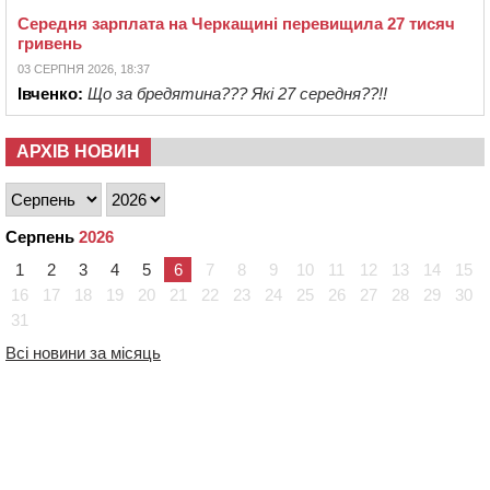
Середня зарплата на Черкащині перевищила 27 тисяч
гривень
03 СЕРПНЯ 2026, 18:37
Івченко:
Що за бредятина??? Які 27 середня??!!
АРХІВ НОВИН
Серпень
2026
1
2
3
4
5
6
7
8
9
10
11
12
13
14
15
16
17
18
19
20
21
22
23
24
25
26
27
28
29
30
31
Всі новини за місяць