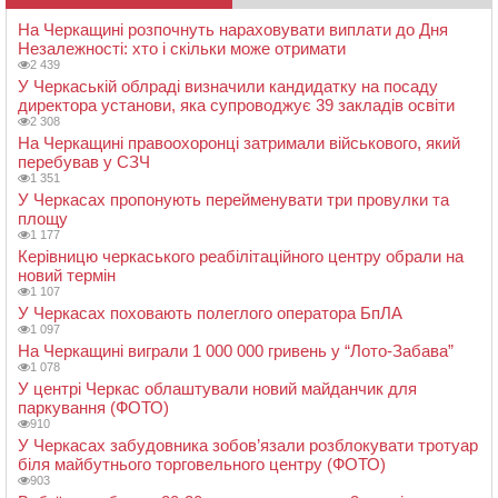
На Черкащині розпочнуть нараховувати виплати до Дня
Незалежності: хто і скільки може отримати
2 439
У Черкаській облраді визначили кандидатку на посаду
директора установи, яка супроводжує 39 закладів освіти
2 308
На Черкащині правоохоронці затримали військового, який
перебував у СЗЧ
1 351
У Черкасах пропонують перейменувати три провулки та
площу
1 177
Керівницю черкаського реабілітаційного центру обрали на
новий термін
1 107
У Черкасах поховають полеглого оператора БпЛА
1 097
На Черкащині виграли 1 000 000 гривень у “Лото-Забава”
1 078
У центрі Черкас облаштували новий майданчик для
паркування (ФОТО)
910
У Черкасах забудовника зобов’язали розблокувати тротуар
біля майбутнього торговельного центру (ФОТО)
903