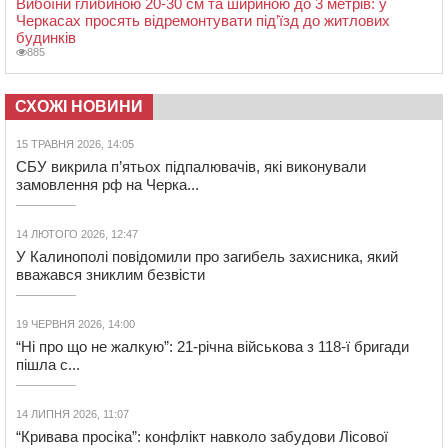
Вибоїни глибиною 20-30 см та шириною до 3 метрів: у
Черкасах просять відремонтувати під’їзд до житлових
будинків
885
СХОЖІ НОВИНИ
15 ТРАВНЯ 2026, 14:05
СБУ викрила п’ятьох підпалювачів, які виконували
замовлення рф на Черка...
14 ЛЮТОГО 2026, 12:47
У Калинополі повідомили про загибель захисника, який
вважався зниклим безвісти
19 ЧЕРВНЯ 2026, 14:00
“Ні про що не жалкую”: 21-річна військова з 118-ї бригади
пішла с...
14 ЛИПНЯ 2026, 11:07
“Кривава просіка”: конфлікт навколо забудови Лісової