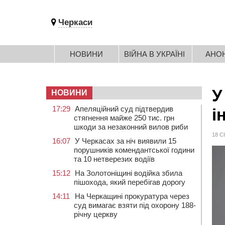
Черкаси
НОВИНИ
ВІЙНА В УКРАЇНІ
АНО
У
НОВИНИ
17:29
Апеляційний суд підтвердив
і
стягнення майже 250 тис. грн
шкоди за незаконний вилов риби
18 С
16:07
У Черкасах за ніч виявили 15
порушників комендантської години
та 10 нетверезих водіїв
15:12
На Золотоніщині водійка збила
пішохода, який перебігав дорогу
14:11
На Черкащині прокуратура через
суд вимагає взяти під охорону 188-
річну церкву