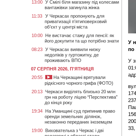
13:00
У Смілі біля магазину під колесами
вантажівки загинула жінка
11:33
У Черкасах пропонують для
приватизації п’ятиповерховий
об’єкт у центрі міста
10:00
Не вистачає стажу для пенсії: як
його докупити та що потрібно знати
У н
по
08:23
У Черкасах виявили низку
недоліків у гуртожитку, де
проживають ВПО
У з
01:
07 СЕРПНЯ 2026, П'ЯТНИЦЯ
ад
20:55
На Черкащині врятували
рідкісного чорного грифа (ФОТО)
вул
20:13
Черкаси виділять близько 20 млн
174
грн на роботу ліцею “Перспектива”
237
до кінця року
Пац
19:34
На Уманщині суд припинив право
156
оренди земельних ділянок,
200
незаконно переданих іноземцем
33,
19:00
Вихователька з Черкас і дві
педагогині з області стали