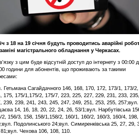
іч з 18 на 19 січня будуть проводитись аварійні робо
 заміні магістрального обладнання у Черкасах.
в’язку з цим буде відсутній доступ до інтернету з 00:00 
00 години для абонентів, що проживають за такими
ресами:
. Гетьмана Сагайдачного 146, 168, 170, 172, 173/1, 173/2,
, 175, 175/1,175/2, 175/7, 223, 225, 227, 229, 231, 233, 235
, 239, 239, 241, 243, 245, 247, 249, 251, 253, 255, 257;вул.
аєва 14, 16, 18, 20, 22, 24, 26, 53/1;вул. Нарбутівська 15
/2, 156/3, 158, 158/1,158/2, 160/1, 160/2, 160/3, 160/4, 198,
;вул. Подолинського 24;вул. Симиренківська 25, 27, 29, 
 81;вул. Чехова 106, 108, 110.