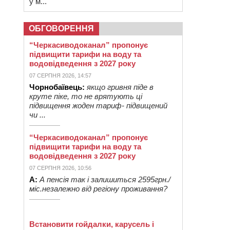
у м...
ОБГОВОРЕННЯ
“Черкасиводоканал” пропонує
підвищити тарифи на воду та
водовідведення з 2027 року
07 СЕРПНЯ 2026, 14:57
Чорнобаївець:
якщо гривня піде в
круте піке, то не врятують ці
підвищення жоден тариф- підвищений
чи ...
“Черкасиводоканал” пропонує
підвищити тарифи на воду та
водовідведення з 2027 року
07 СЕРПНЯ 2026, 10:56
А:
А пенсія так і залишиться 2595грн./
міс.незалежно від регіону проживання?
Встановити гойдалки, карусель і