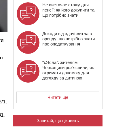
Не вистачає стажу для
пенсії: як його докупити та
що потрібно знати
Доходи від здачі житла в
оренду: що потрібно знати
ти
про оподаткування
до
“єЯсла”: жителям
Черкащини роз’яснили, як
отримати допомогу для
догляду за дитиною
,
Читати ще
6/1,
31,
Запитай, що цікавить