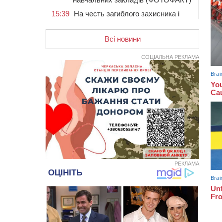
15:39
На честь загиблого захисника і
чемпіона світу в Черкасах відкрили
спортивно-реабілітаційний центр
Всі новини
15:05
На Звенигородщині, попри
заборону міськради, проведуть
СОЦІАЛЬНА РЕКЛАМА
“Ше.Fest”
14:31
У Каневі аномальна спека
призвела до перебоїв у роботі
електромереж та комунальних
служб
14:02
На Черкащині намолотили перший
мільйон тонн зерна нового врожаю
13:40
На Кам’янщині сталася масштабна
пожежа сміттєзвалища
13:26
На Черкащині сьогодні очікують
РЕКЛАМА
грози, зливи, град та шквали до 22
м/с
12:50
Внаслідок падіння вертольота
загинув 28-річний захисник зі
Сміли