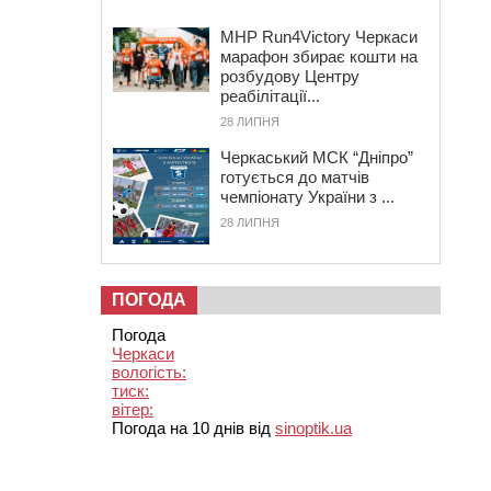
MHP Run4Victory Черкаси
марафон збирає кошти на
розбудову Центру
реабілітації...
28 ЛИПНЯ
Черкаський МСК “Дніпро”
готується до матчів
чемпіонату України з ...
28 ЛИПНЯ
ПОГОДА
Погода
Черкаси
вологість:
тиск:
вітер:
Погода на 10 днів від
sinoptik.ua