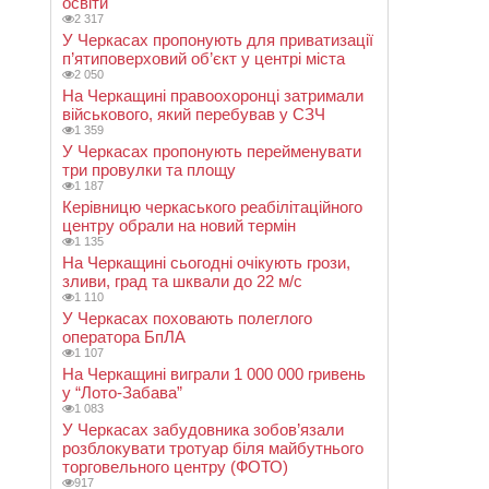
освіти
2 317
У Черкасах пропонують для приватизації
п’ятиповерховий об’єкт у центрі міста
2 050
На Черкащині правоохоронці затримали
військового, який перебував у СЗЧ
1 359
У Черкасах пропонують перейменувати
три провулки та площу
1 187
Керівницю черкаського реабілітаційного
центру обрали на новий термін
1 135
На Черкащині сьогодні очікують грози,
зливи, град та шквали до 22 м/с
1 110
У Черкасах поховають полеглого
оператора БпЛА
1 107
На Черкащині виграли 1 000 000 гривень
у “Лото-Забава”
1 083
У Черкасах забудовника зобов’язали
розблокувати тротуар біля майбутнього
торговельного центру (ФОТО)
917