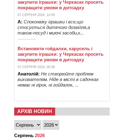
закупити іграшки: у Черкасах просять
покращити умови в дитсадку
07 СЕРПНЯ 2026, 10:09
А:
Споконвіку іграшки і все,що
стосується дитячого дозвілля,а
також-посуд і миючі засоби,к...
Встановити гойдалки, карусель і
закупити іграшки: у Черкасах просять
покращити умови в дитсадку
07 СЕРПНЯ 2026, 09:36
Анатолій:
Не створюйте проблем
вихователям. Ніде в місті в садочках
немає ні гірок, ні гойдалок, ...
АРХІВ НОВИН
Серпень
2026