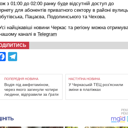
ож з 01:00 до 02:00 ранку буде відсутній доступ до
ернету для абонентів приватного сектору в районі вулиц
бутівська, Пацаєва, Подолинського та Чехова.
сі найцікавіші новини Черкас та регіону можна отримув
 нашому каналі в
Telegram
ОДІЛИТИСЬ
Facebook
Telegram
ПОПЕРЕДНЯ НОВИНА
НАСТУПНА НОВИНА
Водія під амфетаміном,
У Черкаській ТЕЦ роз’яснили
через якого загинули чотири
зміни в платіжках
людини, відправили за ґрати
РЕК
РЕК