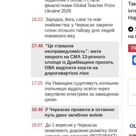
Так
фіналістками Global Teacher Prize
інт
Ukraine 2026
Нар
18:23
Зарядка, йога, сапи та нові
знайомства: у Черкасах закрили
У
сезон літнього табору для людей
поважного віку
на
17:48
“Це страшна
П
несправедливість”: мати
хворого на СМА 13-річного
хлопця із Драбівщини просить
ОВА виділити кошти на
дороговартісні ліки
17:15
На Уманщині судитимуть колишню
очільницю відділу освіти через
закупівлю електрики за завищеною
ціною
16:40
У Черкасах провели в останню
путь двох загиблих воїнів
16:07
До 1 вересня у Черкасах
оновлюють дорожню розмітку біля
навчальних закладів (ФОТОФАКТ)