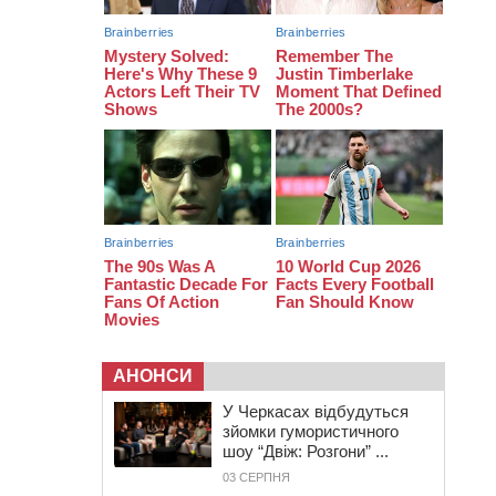
12:15
У центрі Черкас не поділили
дорогу водії двох ВАЗів
АНОНСИ
У Черкасах відбудуться
зйомки гумористичного
шоу “Двіж: Розгони” ...
03 СЕРПНЯ