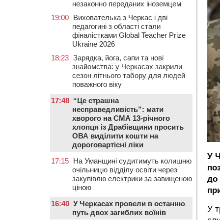
незаконно переданих іноземцем
19:00
Вихователька з Черкас і дві
педагогині з області стали
фіналістками Global Teacher Prize
Ukraine 2026
18:23
Зарядка, йога, сапи та нові
знайомства: у Черкасах закрили
сезон літнього табору для людей
поважного віку
17:48
“Це страшна
несправедливість”: мати
хворого на СМА 13-річного
хлопця із Драбівщини просить
ОВА виділити кошти на
дороговартісні ліки
У 
17:15
На Уманщині судитимуть колишню
по
очільницю відділу освіти через
закупівлю електрики за завищеною
до
ціною
пр
16:40
У Черкасах провели в останню
У т
путь двох загиблих воїнів