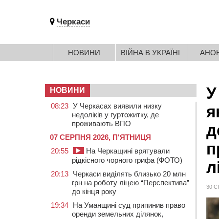
Черкаси
НОВИНИ
ВІЙНА В УКРАЇНІ
АНО
У
НОВИНИ
08:23
У Черкасах виявили низку
я
недоліків у гуртожитку, де
проживають ВПО
д
07 СЕРПНЯ 2026, П'ЯТНИЦЯ
п
20:55
На Черкащині врятували
рідкісного чорного грифа (ФОТО)
л
20:13
Черкаси виділять близько 20 млн
грн на роботу ліцею “Перспектива”
30 С
до кінця року
19:34
На Уманщині суд припинив право
оренди земельних ділянок,