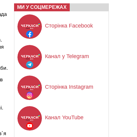
МИ У СОЦМЕРЕЖАХ
ада
Сторінка Facebook
.
ля
Канал у Telegram
жби.
ув
Сторінка Instagram
і.
Канал YouTube
в`я