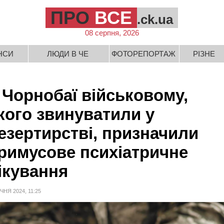
ПРО
ВСЕ
.ck.ua
08 серпня, 2026
НСИ
ЛЮДИ В ЧЕ
ФОТОРЕПОРТАЖ
РІЗНЕ
 Чорнобаї військовому,
кого звинуватили у
езертирстві, призначили
римусове психіатричне
ікування
ІЧНЯ 2024, 11:25