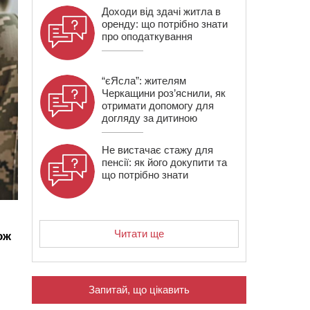
Доходи від здачі житла в
оренду: що потрібно знати
про оподаткування
“єЯсла”: жителям
Черкащини роз’яснили, як
отримати допомогу для
догляду за дитиною
Не вистачає стажу для
пенсії: як його докупити та
що потрібно знати
Читати ще
ож
Запитай, що цікавить