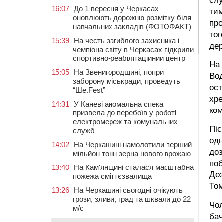
слу
16:07
До 1 вересня у Черкасах
тим
оновлюють дорожню розмітку біля
про
навчальних закладів (ФОТОФАКТ)
тог
15:39
На честь загиблого захисника і
де
чемпіона світу в Черкасах відкрили
спортивно-реабілітаційний центр
На 
15:05
На Звенигородщині, попри
Вод
заборону міськради, проведуть
ост
“Ше.Fest”
хре
14:31
У Каневі аномальна спека
ком
призвела до перебоїв у роботі
електромереж та комунальних
Піс
служб
одн
14:02
На Черкащині намолотили перший
доз
мільйон тонн зерна нового врожаю
поб
13:40
На Кам’янщині сталася масштабна
Доз
пожежа сміттєзвалища
Том
13:26
На Черкащині сьогодні очікують
грози, зливи, град та шквали до 22
Чол
м/с
бач