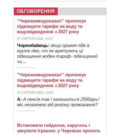
ОБГОВОРЕННЯ
“Черкасиводоканал” пропонує
підвищити тарифи на воду та
водовідведення з 2027 року
07 СЕРПНЯ 2026, 14:57
Чорнобаївець:
якщо гривня піде в
круте піке, то не врятують ці
підвищення жоден тариф- підвищений
чи ...
“Черкасиводоканал” пропонує
підвищити тарифи на воду та
водовідведення з 2027 року
07 СЕРПНЯ 2026, 10:56
А:
А пенсія так і залишиться 2595грн./
міс.незалежно від регіону проживання?
Встановити гойдалки, карусель і
закупити іграшки: у Черкасах просять