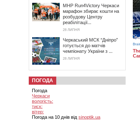
MHP Run4Victory Черкаси
марафон збирає кошти на
розбудову Центру
реабілітації...
28 ЛИПНЯ
Черкаський МСК “Дніпро”
готується до матчів
чемпіонату України з ...
28 ЛИПНЯ
ПОГОДА
Погода
Черкаси
вологість:
тиск:
вітер:
Погода на 10 днів від
sinoptik.ua