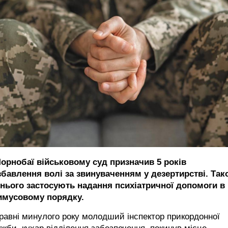
Чорнобаї військовому суд призначив 5 років
збавлення волі за звинуваченням у дезертирстві. Так
 нього застосують надання психіатричної допомоги в
имусовому порядку.
равні минулого року молодший інспектор прикордонної