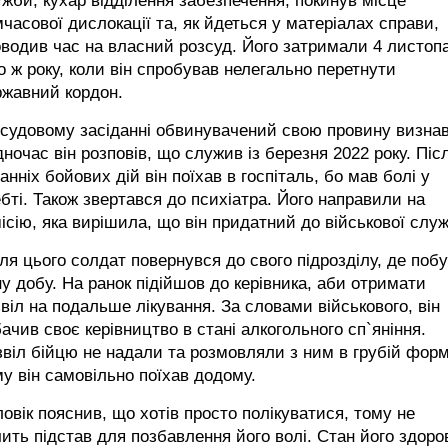
жби, кухар відділення забезпечення, покинув місце
часової дислокації та, як йдеться у матеріалах справи,
водив час на власний розсуд. Його затримали 4 листоп
о ж року, коли він спробував нелегально перетнути
ржавний кордон.
судовому засіданні обвинувачений свою провину визнав
ночас він розповів, що служив із березня 2022 року. Піс
анніх бойових дій він поїхав в госпіталь, бо мав болі у
бті. Також звертався до психіатра. Його направили на
ісію, яка вирішила, що він придатний до військової слу
ля цього солдат повернувся до свого підрозділу, де поб
у добу. На ранок підійшов до керівника, аби отримати
віл на подальше лікування. За словами військового, він
ачив своє керівництво в стані алкогольного сп`яніння.
віл бійцю не надали та розмовляли з ним в грубій форм
у він самовільно поїхав додому.
овік пояснив, що хотів просто полікуватися, тому не
ить підстав для позбавлення його волі. Стан його здоро