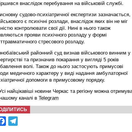
іршився внаслідок перебування на військовій службі.
исновку судово-психіатричної експертизи зазначається,
ійськового є психічні розлади, внаслідок яких він не міг
ністю контролювати свої дії. Нині в нього також
вляються прояви психічного розладу у формі
ттравматичного стресового розладу.
нобаївський районний суд визнав військового винним у
ертирстві та призначив покарання у вигляді 5 років
бавлення волі. Також до нього застосують примусові
оди медичного характеру у виді надання амбулаторної
хіатричної допомоги в примусовому порядку.
сі найцікавіші новини Черкас та регіону можна отримув
 нашому каналі в
Telegram
ОДІЛИТИСЬ
Facebook
Telegram