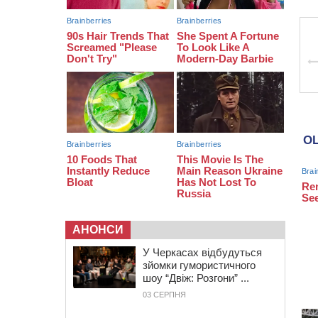
08:22
“На щиті” у Чорнобаївську
громаду повертається полеглий
біля Кліщіївки воїн
07:30
Понад 968 мільйонів гривень
земельного податку сплатили на
Черкащині
АНОНСИ
У Черкасах відбудуться
зйомки гумористичного
шоу “Двіж: Розгони” ...
03 СЕРПНЯ