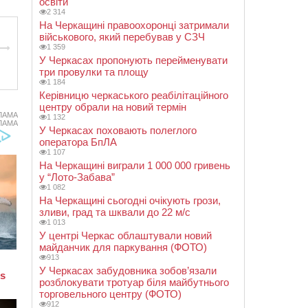
освіти
2 314
На Черкащині правоохоронці затримали
військового, який перебував у СЗЧ
1 359
У Черкасах пропонують перейменувати
три провулки та площу
1 184
Керівницю черкаського реабілітаційного
центру обрали на новий термін
ЛАМА
1 132
ЛАМА
У Черкасах поховають полеглого
оператора БпЛА
1 107
На Черкащині виграли 1 000 000 гривень
у “Лото-Забава”
1 082
На Черкащині сьогодні очікують грози,
зливи, град та шквали до 22 м/с
1 013
У центрі Черкас облаштували новий
майданчик для паркування (ФОТО)
913
У Черкасах забудовника зобов’язали
розблокувати тротуар біля майбутнього
торговельного центру (ФОТО)
912