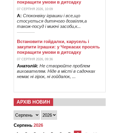
покращити умови в дитсадку
07 СЕРПНЯ 2026, 10:09
А:
Споконвіку іграшки і все,що
стосується дитячого дозвілля,а
також-посуд і миючі засоби,к...
Встановити гойдалки, карусель і
закупити іграшки: у Черкасах просять
покращити умови в дитсадку
07 СЕРПНЯ 2026, 09:36
Анатолій:
Не створюйте проблем
вихователям. Ніде в місті в садочках
немає ні гірок, ні гойдалок, ...
АРХІВ НОВИН
Серпень
2026