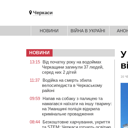
Черкаси
НОВИНИ
ВІЙНА В УКРАЇНІ
АНО
У
НОВИНИ
13:15
Від початку року на водоймах
в
Черкащини загинули 37 людей,
серед них 2 дітей
16 Ч
11:37
Водійка на смерть збила
велосипедиста в Черкаському
районі
09:59
Напав на собаку з палицею та
намагався наїхати на іншу тварину:
на Уманщині поліція відкрила
кримінальне провадження
08:44
Безкоштовне харчування, укриття
та STEM: Черкаси готують освітню