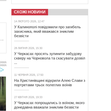
СХОЖІ НОВИНИ
14 ЛЮТОГО 2026, 12:47
У Калинополі повідомили про загибель
захисника, який вважався зниклим
безвісти
28 ЛИПНЯ 2026, 15:30
У Черкасах просять зупинити забудову
скверу на Чорновола та скасувати дозвіл
...
ЛАМА
ЛАМА
11 ЧЕРВНЯ 2026, 17:50
На Христинівщині відкрили Алею Слави з
портретами трьох полеглих воїнів
27 КВІТНЯ 2026, 19:33
У Черкасах попрощались із воїном, якого
донедавна вважали зниклим безвісти