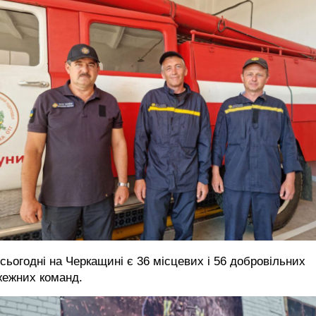
сьогодні на Черкащині є 36 місцевих і 56 добровільних
жежних команд.