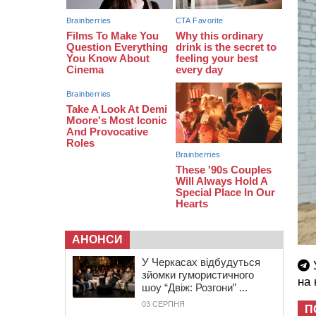
16:07
До 1 вересня у Черкасах
оновлюють дорожню розмітку біля
навчальних закладів (ФОТОФАКТ)
15:39
На честь загиблого захисника і
чемпіона світу в Черкасах відкрили
спортивно-реабілітаційний центр
АНОНСИ
У Черкасах відбудуться
У
зйомки гумористичного
на
шоу “Двіж: Розгони” ...
03 СЕРПНЯ
П