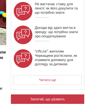
Не вистачає стажу для
пенсії: як його докупити та
що потрібно знати
Доходи від здачі житла в
оренду: що потрібно знати
про оподаткування
“єЯсла”: жителям
или
Черкащини роз’яснили, як
но
отримати допомогу для
догляду за дитиною
Читати ще
ми
Запитай, що цікавить