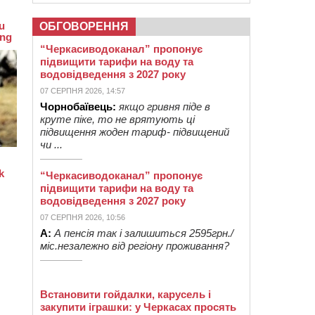
ОБГОВОРЕННЯ
“Черкасиводоканал” пропонує
підвищити тарифи на воду та
водовідведення з 2027 року
07 СЕРПНЯ 2026, 14:57
Чорнобаївець:
якщо гривня піде в
круте піке, то не врятують ці
підвищення жоден тариф- підвищений
чи ...
“Черкасиводоканал” пропонує
підвищити тарифи на воду та
водовідведення з 2027 року
07 СЕРПНЯ 2026, 10:56
А:
А пенсія так і залишиться 2595грн./
міс.незалежно від регіону проживання?
Встановити гойдалки, карусель і
закупити іграшки: у Черкасах просять