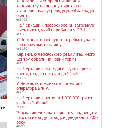
У Черкаській облраді визначили
кандидатку на посаду директора
установи, яка супроводжує 39 закладів
освіти
2 321
На Черкащині правоохоронці затримали
військового, який перебував у СЗЧ
1 365
У Черкасах пропонують перейменувати
три провулки та площу
1 189
Керівницю черкаського реабілітаційного
центру обрали на новий термін
1 137
На Черкащині сьогодні очікують грози,
зливи, град та шквали до 22 м/с
1 119
У Черкасах поховають полеглого
оператора БпЛА
1 108
На Черкащині виграли 1 000 000 гривень
у “Лото-Забава”
ати
1 083
“Черкасиводоканал” пропонує підвищити
тарифи на воду та водовідведення з 2027
року
928