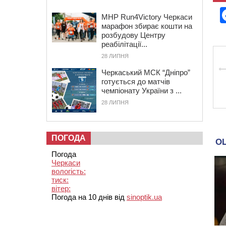
MHP Run4Victory Черкаси
марафон збирає кошти на
розбудову Центру
реабілітації...
28 ЛИПНЯ
Черкаський МСК “Дніпро”
готується до матчів
чемпіонату України з ...
28 ЛИПНЯ
ПОГОДА
Погода
Черкаси
вологість:
тиск:
вітер:
Погода на 10 днів від
sinoptik.ua