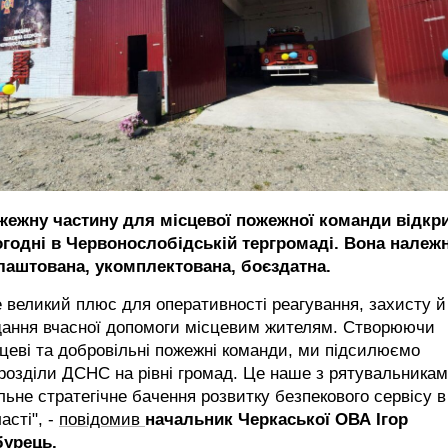
жежну частину для місцевої пожежної команди відкр
огодні в Червонослобідській тергромаді. Вона належ
лаштована, укомплектована, боєздатна.
 великий плюс для оперативності реагування, захисту й
дання вчасної допомоги місцевим жителям. Створюючи
цеві та добровільні пожежні команди, ми підсилюємо
розділи ДСНС на рівні громад. Це наше з рятувальника
льне стратегічне бачення розвитку безпекового сервісу в
асті", -
повідомив
начальник Черкаської ОВА Ігор
бурець.