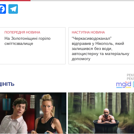
Facebook
Telegram
ПОПЕРЕДНЯ НОВИНА
НАСТУПНА НОВИНА
На Золотоніщині горіло
“Черкасиводоканал”
сміттєзвалище
відправив у Нікополь, який
залишився без води,
автоцистерну та матеріальну
допомогу
РЕК
РЕК