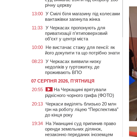
річну церкву
13:00
У Смілі біля магазину під колесами
вантажівки загинула жінка
11:33
У Черкасах пропонують для
приватизації п’ятиповерховий
об’єкт у центрі міста
10:00
Не вистачає стажу для пенсії: як
його докупити та що потрібно знати
08:23
У Черкасах виявили низку
недоліків у гуртожитку, де
проживають ВПО
07 СЕРПНЯ 2026, П'ЯТНИЦЯ
20:55
На Черкащині врятували
рідкісного чорного грифа (ФОТО)
20:13
Черкаси виділять близько 20 млн
грн на роботу ліцею “Перспектива”
до кінця року
19:34
На Уманщині суд припинив право
оренди земельних ділянок,
незаконно переданих іноземцем