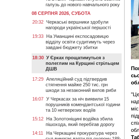
галузь до нового навчального року
08 СЕРПНЯ 2026, СУБОТА
20:32
Черкаські вершники здобули
нагороди української першості
19:33
На Уманщині експосадовицю
відділу освіти судитимуть через
завдані бюджету збитки
18:30
У Єрках прощатимуться з
полеглим на Курщині стрільцем
По
ДШВ
сь
17:29
Апеляційний суд підтвердив
об
стягнення майже 250 тис. грн
шкоди за незаконний вилов риби
"Це
16:07
У Черкасах за ніч виявили 15
на
порушників комендантської години
міс
та 10 нетверезих водіїв
під
15:12
На Золотоніщині водійка збила
спі
пішохода, який перебігав дорогу
обл
14:11
На Черкащині прокуратура через
Та
суд вимагає взяти під охорону 188-