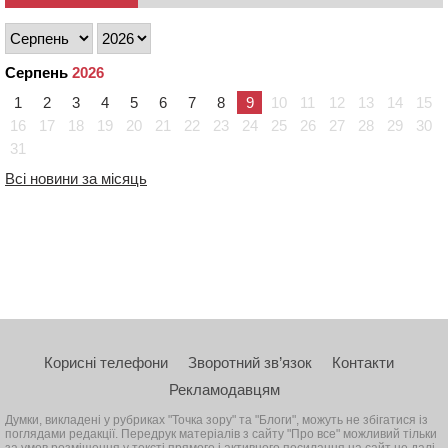
Серпень
2026
1
2
3
4
5
6
7
8
9
10
11
12
13
14
15
16
17
18
19
20
21
22
23
24
25
26
27
28
29
30
31
Всі новини за місяць
Корисні телефони
Зворотний зв’язок
Контакти
Рекламодавцям
Думки, викладені у рубриках "Точка зору" та "Блоги", можуть не збігатися із
поглядами редакції. Передрук матеріалів з сайту "Про все" можливий тільки