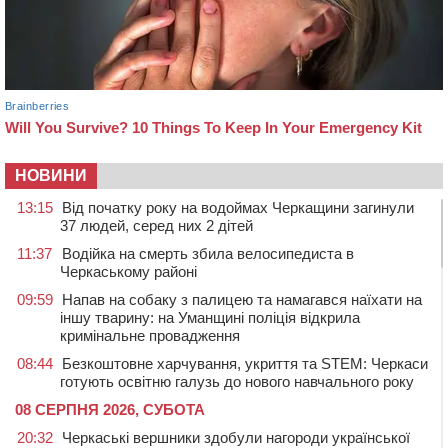
НОВИНИ
13:15
Від початку року на водоймах Черкащини загинули
37 людей, серед них 2 дітей
11:37
Водійка на смерть збила велосипедиста в
Черкаському районі
09:59
Напав на собаку з палицею та намагався наїхати на
іншу тварину: на Уманщині поліція відкрила
кримінальне провадження
08:44
Безкоштовне харчування, укриття та STEM: Черкаси
готують освітню галузь до нового навчального року
08 СЕРПНЯ 2026, СУБОТА
20:32
Черкаські вершники здобули нагороди української