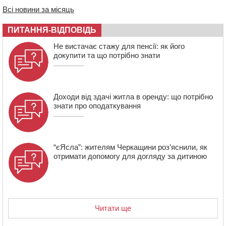
Всі новини за місяць
16:40
У Черкасах провели в останню путь двох
загиблих воїнів
ПИТАННЯ-ВІДПОВІДЬ
16:07
До 1 вересня у Черкасах оновлюють дорожню
Не вистачає стажу для пенсії: як його
розмітку біля навчальних закладів (ФОТОФАКТ)
докупити та що потрібно знати
15:39
На честь загиблого захисника і чемпіона світу в
Черкасах відкрили спортивно-реабілітаційний центр
Доходи від здачі житла в оренду: що потрібно
знати про оподаткування
“єЯсла”: жителям Черкащини роз’яснили, як
отримати допомогу для догляду за дитиною
Читати ще