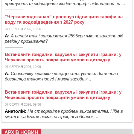
врятують ці підвищення жоден тариф- підвищений чи ...
“Черкасиводоканал” пропонує підвищити тарифи на
воду та водовідведення з 2027 року
07 СЕРПНЯ 2026, 10:56
А:
А пенсія так і залишиться 2595грн./міс.незалежно від
регіону проживання?
Встановити гойдалки, карусель і закупити іграшки: у
Черкасах просять покращити умови в дитсадку
07 СЕРПНЯ 2026, 10:09
А:
Споконвіку іграшки і все,що стосується дитячого
дозвілля,а також-посуд і миючі засоби,к...
Встановити гойдалки, карусель і закупити іграшки: у
Черкасах просять покращити умови в дитсадку
07 СЕРПНЯ 2026, 09:36
Анатолій:
Не створюйте проблем вихователям. Ніде в
місті в садочках немає ні гірок, ні гойдалок, ...
АРХІВ НОВИН