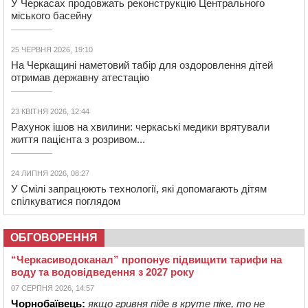
У Черкасах продовжать реконструкцію Центрального
міського басейну
25 ЧЕРВНЯ 2026, 19:10
На Черкащині наметовий табір для оздоровлення дітей
отримав державну атестацію
23 КВІТНЯ 2026, 12:44
Рахунок ішов на хвилини: черкаські медики врятували
життя пацієнта з розривом...
24 ЛИПНЯ 2026, 08:27
У Смілі запрацюють технології, які допомагають дітям
спілкуватися поглядом
ОБГОВОРЕННЯ
“Черкасиводоканал” пропонує підвищити тарифи на
воду та водовідведення з 2027 року
07 СЕРПНЯ 2026, 14:57
Чорнобаївець:
якщо гривня піде в круте піке, то не