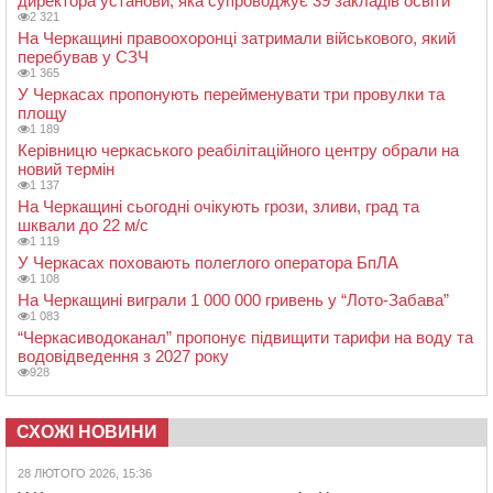
директора установи, яка супроводжує 39 закладів освіти
2 321
На Черкащині правоохоронці затримали військового, який
перебував у СЗЧ
1 365
У Черкасах пропонують перейменувати три провулки та
площу
1 189
Керівницю черкаського реабілітаційного центру обрали на
новий термін
1 137
На Черкащині сьогодні очікують грози, зливи, град та
шквали до 22 м/с
1 119
У Черкасах поховають полеглого оператора БпЛА
1 108
На Черкащині виграли 1 000 000 гривень у “Лото-Забава”
1 083
“Черкасиводоканал” пропонує підвищити тарифи на воду та
водовідведення з 2027 року
928
СХОЖІ НОВИНИ
28 ЛЮТОГО 2026, 15:36