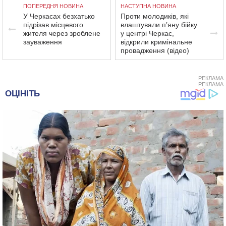
ПОПЕРЕДНЯ НОВИНА
НАСТУПНА НОВИНА
У Черкасах безхатько
Проти молодиків, які
підрізав місцевого
влаштували п’яну бійку
жителя через зроблене
у центрі Черкас,
зауваження
відкрили кримінальне
провадження (відео)
РЕКЛАМА
РЕКЛАМА