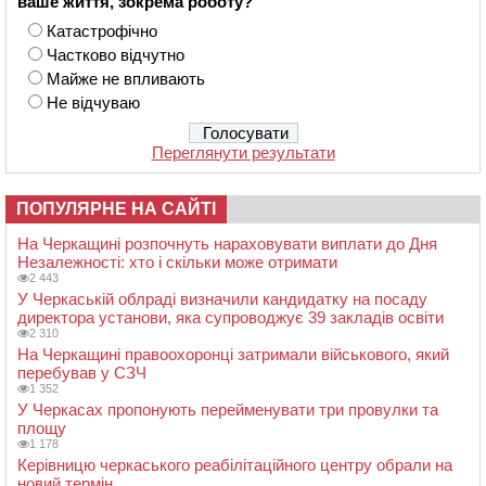
ваше життя, зокрема роботу?
Катастрофічно
Частково відчутно
Майже не впливають
Не відчуваю
Переглянути результати
ПОПУЛЯРНЕ НА САЙТІ
На Черкащині розпочнуть нараховувати виплати до Дня
Незалежності: хто і скільки може отримати
2 443
У Черкаській облраді визначили кандидатку на посаду
директора установи, яка супроводжує 39 закладів освіти
2 310
На Черкащині правоохоронці затримали військового, який
перебував у СЗЧ
1 352
У Черкасах пропонують перейменувати три провулки та
площу
1 178
Керівницю черкаського реабілітаційного центру обрали на
новий термін