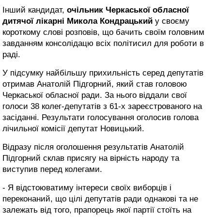
Інший кандидат,
очільник Черкаської обласної
дитячої лікарні Микола Кондрацький
у своєму
короткому слові розповів, що бачить своїм головним
завданням консолідацю всіх політисил для роботи в
раді.
У підсумку найбільшу прихильність серед депутатів
отримав Анатолій Підгорний, який став головою
Черкаської обласної ради. За нього віддали свої
голоси 38 колег-депутатів з 61-х зареєстрованого на
засіданні. Результати голосування оголосив голова
лічильної комісії депутат Новицький.
Відразу після оголошення результатів Анатолій
Підгорний склав присягу на вірність народу та
виступив перед колегами.
- Я відстоюватиму інтереси своїх виборців і
переконаний, що цілі депутатів ради однакові та не
залежать від того, прапорець якої партії стоїть на