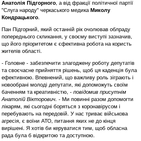
Анатолія Підгорного
, а від фракції політичної партії
"Слуга народу"
черкаського медика
Миколу
Кондрацького
.
Пан Підгорний, який останній рік очолював облраду
попереднього скликання, у своєму виступі зазначив,
що його пріоритетом є єфективна робота на користь
жителів області.
- Головне - забезпечити злагоджену роботу депутатів
та своєчасне прийняття рішень, щоб ця каденція була
ефективною. Впевнений, що важливу роль зіграють і
новообрані молоді депутати, які допоможуть своїм
баченням та креативністю, -
повідомив присутнім
Анатолій Вікторович.
- Ми повинні разом допомогти
лікарям, які сьогодні боряться з коронавірусом і
перебувають на передовій. У нас триває військова
агресія, є воїни АТО, питання яких не до кінця
вирішені. Я хотів би керуватися тим, щоб обласна
рада була б відкритою та доступною.