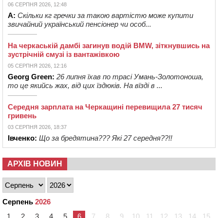
06 СЕРПНЯ 2026, 12:48
А:
Скільки кг гречки за такою вартістю може купити
звичайний український пенсіонер чи особ...
На черкаській дамбі загинув водій BMW, зіткнувшись на
зустрічній смузі із вантажівкою
05 СЕРПНЯ 2026, 12:16
Georg Green:
26 липня їхав по трасі Умань-Золотоноша,
то це якийсь жах, від цих їздюків. На вїзді в ...
Середня зарплата на Черкащині перевищила 27 тисяч
гривень
03 СЕРПНЯ 2026, 18:37
Івченко:
Що за бредятина??? Які 27 середня??!!
АРХІВ НОВИН
Серпень
2026
1
2
3
4
5
6
7
8
9
10
11
12
13
14
15