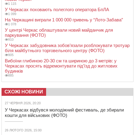
1 115
У Черкасах поховають полеглого оператора БпЛА
1 099
На Черкащині виграли 1 000 000 гривень у “Лото-Забава”
1 078
У центрі Черкас облаштували новий майданчик для
паркування (ФОТО)
910
У Черкасах забудовника зобов’язали розблокувати тротуар
біля майбутнього торговельного центру (ФОТО)
905
Вибоїни глибиною 20-30 см та шириною до 3 метрів: у
Черкасах просять відремонтувати під’їзд до житлових
будинків
885
СХОЖІ НОВИНИ
27 ЧЕРВНЯ 2026, 20:20
У Черкасах відбувся молодіжний фестиваль, де збирали
кошти для військових (ФОТО)
26 ЛЮТОГО 2026, 15:00