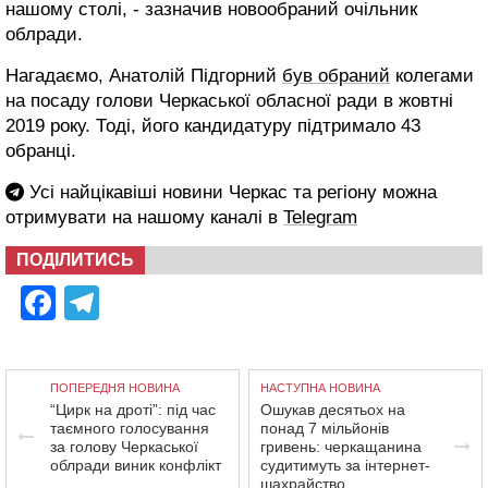
нашому столі, - зазначив новообраний очільник
облради.
Нагадаємо, Анатолій Підгорний
був обраний
колегами
на посаду голови Черкаської обласної ради в жовтні
2019 року. Тоді, його кандидатуру підтримало 43
обранці.
Усі найцікавіші новини Черкас та регіону можна
отримувати на нашому каналі в
Telegram
ПОДІЛИТИСЬ
Facebook
Telegram
ПОПЕРЕДНЯ НОВИНА
НАСТУПНА НОВИНА
“Цирк на дроті”: під час
Ошукав десятьох на
таємного голосування
понад 7 мільйонів
за голову Черкаської
гривень: черкащанина
облради виник конфлікт
судитимуть за інтернет-
шахрайство