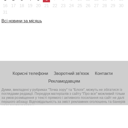
16
17
18
19
20
21
22
23
24
25
26
27
28
29
30
31
Всі новини за місяць
Корисні телефони
Зворотний зв’язок
Контакти
Рекламодавцям
Думки, викладені у рубриках "Точка зору" та "Блоги", можуть не збігатися із
поглядами редакції. Передрук матеріалів з сайту "Про все" можливий тільки
за умов розміщення у тексті прямого і активного посилання на сайт не далі
першого абзацу. Відповідальність за зміст рекламних оголошень та банерів
несе рекламодавець
© 2026, Всі права захищені