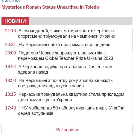
НОВИНИ
21:13
Вісім медалей, з яких чотири золоті: черкаські
спортсмени тріумфували на чемпіонаті України
20:31
На Черкащині спека протримається ще день
20:00
Педагогів Черкас запрошують на зустріч із
переможцем Global Teacher Prize Ukraine 2023
19:24
У Черкасах водійка протаранила Duster, коли
здавала назад
18:50
На Черкащині з початку року зросла кількість
постраждалих від укусів тварин
18:15
Черкаська тренувальна квартира стала прикладом
для громад з усієї України
17:40
ЧНУ увійшов до 50 найпопулярніших вишів України
серед вступників
17:07
На Хімселищі у Черкасах облаштували новий
контейнерний майданчик
Всі новини