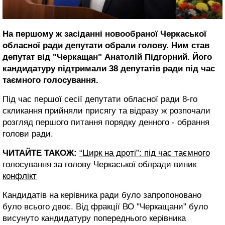
На першому ж засіданні новообраної Черкаської
обласної ради депутати обрали голову. Ним став
депутат від "Черкащан" Анатолій Підгорний. Його
кандидатуру підтримали 38 депутатів ради
під час
таємного голосування.
Під час першої сесії депутати обласної ради 8-го
скликання прийняли присягу та відразу ж розпочали
розгляд першого питання порядку денного - обрання
голови ради.
ЧИТАЙТЕ ТАКОЖ:
“Цирк на дроті”: під час таємного
голосування за голову Черкаської облради виник
конфлікт
Кандидатів на керівника ради було запропоновано
було всього двоє. Від фракції ВО "Черкащани" було
висунуто кандидатуру попереднього керівника