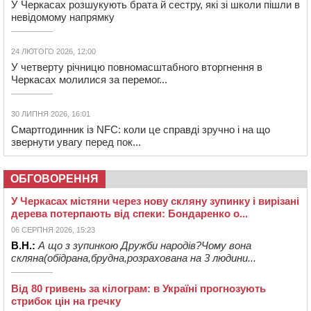
У Черкасах розшукують брата й сестру, які зі школи пішли в
невідомому напрямку
24 ЛЮТОГО 2026, 12:00
У четверту річницю повномасштабного вторгнення в
Черкасах молилися за перемог...
30 ЛИПНЯ 2026, 16:01
Смартгодинник із NFC: коли це справді зручно і на що
звернути увагу перед пок...
ОБГОВОРЕННЯ
У Черкасах містяни через нову скляну зупинку і вирізані
дерева потерпають від спеки: Бондаренко о...
06 СЕРПНЯ 2026, 15:23
В.Н.:
А що з зупинкою Дружби народів?Чому вона
скляна(обідрана,брудна,розрахована на 3 людини...
Від 80 гривень за кілограм: в Україні прогнозують
стрибок цін на гречку