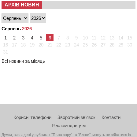
АРХІВ НОВИН
Серпень
2026
1
2
3
4
5
6
7
8
9
10
11
12
13
14
15
16
17
18
19
20
21
22
23
24
25
26
27
28
29
30
31
Всі новини за місяць
Корисні телефони
Зворотний зв’язок
Контакти
Рекламодавцям
Думки, викладені у рубриках "Точка зору" та "Блоги", можуть не збігатися із