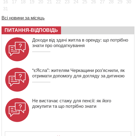
08:57
На Уманщині підрядника зобов’язали сплатити понад
16
17
18
19
20
21
22
23
24
25
26
27
28
29
30
670 тис грн штрафу за незаконні зміни до договору
31
08:20
Обрано претендента на посаду директора
Всі новини за місяць
Мокрокалигірського психоневрологічного інтернату
07:23
Уманські міграційники видворили з країни грузина,
ПИТАННЯ-ВІДПОВІДЬ
який відсидів термін у колонії
Доходи від здачі житла в оренду: що потрібно
знати про оподаткування
“єЯсла”: жителям Черкащини роз’яснили, як
отримати допомогу для догляду за дитиною
Не вистачає стажу для пенсії: як його
докупити та що потрібно знати