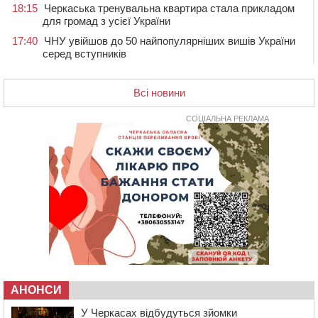
18:15
Черкаська тренувальна квартира стала прикладом
для громад з усієї України
17:40
ЧНУ увійшов до 50 найпопулярніших вишів України
серед вступників
17:07
На Хімселищі у Черкасах облаштували новий
контейнерний майданчик
Всі новини
16:32
Без розтину грудної клітки: у Черкасах 75-річній
пацієнтці замінили аортальний клапан
СОЦІАЛЬНА РЕКЛАМА
16:00
У Черкаському онкоцентрі встановили сонячну
електростанцію за понад пів мільйона гривень
15:30
У Київській області прощаються з полеглим на
фронті жителем Монастирищини
14:53
У Черкасах містяни через нову скляну зупинку і
вирізані дерева потерпають від спеки: Бондаренко
обіцяє масштабне озеленення
14:17
Провокував конфлікт і зачинився в автівці: у ТЦК
прокоментували скандал із затриманням
чоловіка у Тальному
АНОНСИ
У Черкасах відбудуться зйомки
13:55
У Тальному працівники ТЦК вибили вікно і