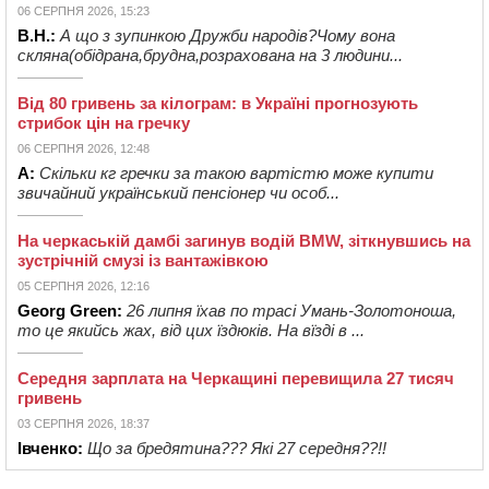
06 СЕРПНЯ 2026, 15:23
В.Н.:
А що з зупинкою Дружби народів?Чому вона
скляна(обідрана,брудна,розрахована на 3 людини...
Від 80 гривень за кілограм: в Україні прогнозують
стрибок цін на гречку
06 СЕРПНЯ 2026, 12:48
А:
Скільки кг гречки за такою вартістю може купити
звичайний український пенсіонер чи особ...
На черкаській дамбі загинув водій BMW, зіткнувшись на
зустрічній смузі із вантажівкою
05 СЕРПНЯ 2026, 12:16
Georg Green:
26 липня їхав по трасі Умань-Золотоноша,
то це якийсь жах, від цих їздюків. На вїзді в ...
Середня зарплата на Черкащині перевищила 27 тисяч
гривень
03 СЕРПНЯ 2026, 18:37
Івченко:
Що за бредятина??? Які 27 середня??!!