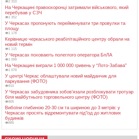
2 310
На Черкащині правоохоронці затримали військового, який
перебував у СЗЧ
1 352
У Черкасах пропонують перейменувати три провулки та
площу
1 178
Керівницю черкаського реабілітаційного центру обрали на
новий термін
1 115
У Черкасах поховають полеглого оператора БпЛА
1 099
На Черкащині виграли 1 000 000 гривень у “Лото-Забава”
1 078
У центрі Черкас облаштували новий майданчик для
паркування (ФОТО)
910
У Черкасах забудовника зобов’язали розблокувати тротуар
біля майбутнього торговельного центру (ФОТО)
905
Вибоїни глибиною 20-30 см та шириною до 3 метрів: у
Черкасах просять відремонтувати під’їзд до житлових
будинків
885