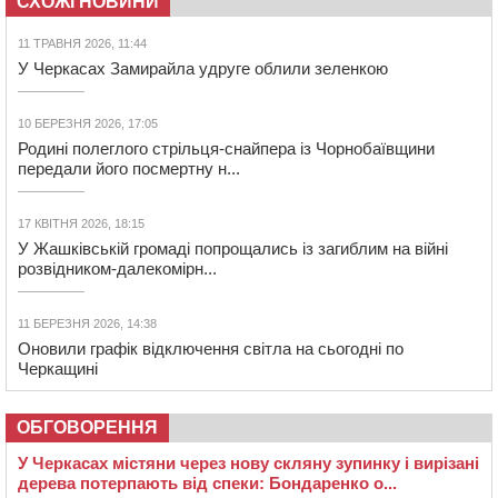
СХОЖІ НОВИНИ
11 ТРАВНЯ 2026, 11:44
У Черкасах Замирайла удруге облили зеленкою
10 БЕРЕЗНЯ 2026, 17:05
Родині полеглого стрільця-снайпера із Чорнобаївщини
передали його посмертну н...
17 КВІТНЯ 2026, 18:15
У Жашківській громаді попрощались із загиблим на війні
розвідником-далекомірн...
11 БЕРЕЗНЯ 2026, 14:38
Оновили графік відключення світла на сьогодні по
Черкащині
ОБГОВОРЕННЯ
У Черкасах містяни через нову скляну зупинку і вирізані
дерева потерпають від спеки: Бондаренко о...