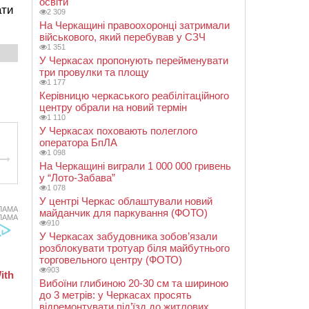
освіти
ати
2 309
На Черкащині правоохоронці затримали
військового, який перебував у СЗЧ
1 351
У Черкасах пропонують перейменувати
три провулки та площу
1 177
Керівницю черкаського реабілітаційного
центру обрали на новий термін
1 110
У Черкасах поховають полеглого
оператора БпЛА
1 098
На Черкащині виграли 1 000 000 гривень
у “Лото-Забава”
1 078
У центрі Черкас облаштували новий
ЛАМА
майданчик для паркування (ФОТО)
ЛАМА
910
У Черкасах забудовника зобов’язали
розблокувати тротуар біля майбутнього
торговельного центру (ФОТО)
903
Вибоїни глибиною 20-30 см та шириною
до 3 метрів: у Черкасах просять
відремонтувати під’їзд до житлових