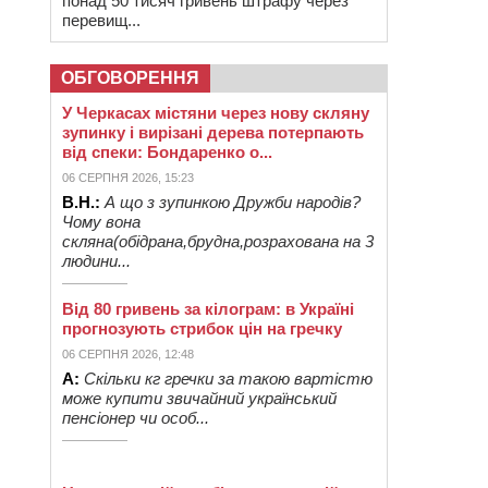
понад 50 тисяч гривень штрафу через
перевищ...
ОБГОВОРЕННЯ
У Черкасах містяни через нову скляну
зупинку і вирізані дерева потерпають
від спеки: Бондаренко о...
06 СЕРПНЯ 2026, 15:23
В.Н.:
А що з зупинкою Дружби народів?
Чому вона
скляна(обідрана,брудна,розрахована на 3
людини...
Від 80 гривень за кілограм: в Україні
прогнозують стрибок цін на гречку
06 СЕРПНЯ 2026, 12:48
А:
Скільки кг гречки за такою вартістю
може купити звичайний український
пенсіонер чи особ...