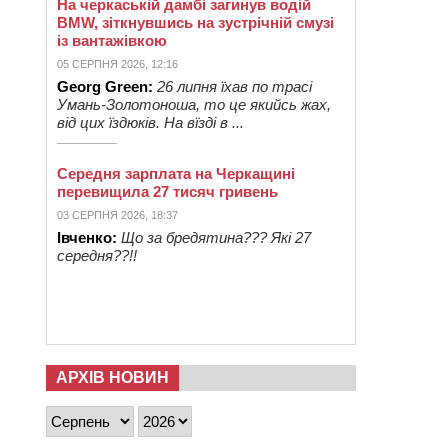
На черкаській дамбі загинув водій
BMW, зіткнувшись на зустрічній смузі
із вантажівкою
05 СЕРПНЯ 2026, 12:16
Georg Green:
26 липня їхав по трасі
Умань-Золотоноша, то це якийсь жах,
від цих їздюків. На вїзді в ...
Середня зарплата на Черкащині
перевищила 27 тисяч гривень
03 СЕРПНЯ 2026, 18:37
Івченко:
Що за бредятина??? Які 27
середня??!!
АРХІВ НОВИН