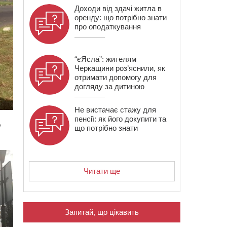
Доходи від здачі житла в
оренду: що потрібно знати
про оподаткування
“єЯсла”: жителям
Черкащини роз’яснили, як
отримати допомогу для
догляду за дитиною
Не вистачає стажу для
пенсії: як його докупити та
о
що потрібно знати
Читати ще
Запитай, що цікавить