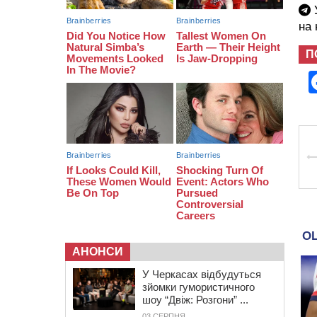
термін у колонії
У
на
05 СЕРПНЯ 2026, СЕРЕДА
20:28
Наступні два дні на Черкащині
П
прогнозують пік африканського
“пекла”
19:30
Проєкт просторового розвитку
Корсунь-Шевченківської громади
рекомендували до погодження
АНОНСИ
У Черкасах відбудуться
зйомки гумористичного
шоу “Двіж: Розгони” ...
03 СЕРПНЯ