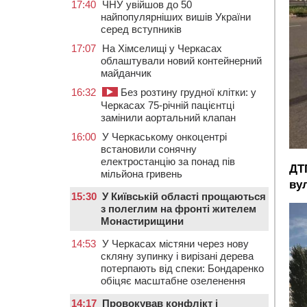
17:40
ЧНУ увійшов до 50
найпопулярніших вишів України
серед вступників
17:07
На Хімселищі у Черкасах
облаштували новий контейнерний
майданчик
16:32
Без розтину грудної клітки: у
Черкасах 75-річній пацієнтці
замінили аортальний клапан
16:00
У Черкаському онкоцентрі
встановили сонячну
електростанцію за понад пів
ДТ
мільйона гривень
вул
15:30
У Київській області прощаються
з полеглим на фронті жителем
Монастирищини
14:53
У Черкасах містяни через нову
скляну зупинку і вирізані дерева
потерпають від спеки: Бондаренко
обіцяє масштабне озеленення
14:17
Провокував конфлікт і