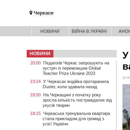
Черкаси
НОВИНИ
ВІЙНА В УКРАЇНІ
АНО
У
НОВИНИ
20:00
Педагогів Черкас запрошують на
в
зустріч із переможцем Global
Teacher Prize Ukraine 2023
23 Ж
19:24
У Черкасах водійка протаранила
Duster, коли здавала назад
18:50
На Черкащині з початку року
зросла кількість постраждалих від
укусів тварин
18:15
Черкаська тренувальна квартира
стала прикладом для громад з
усієї України