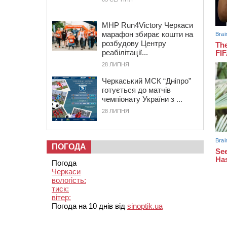
MHP Run4Victory Черкаси
марафон збирає кошти на
розбудову Центру
реабілітації...
28 ЛИПНЯ
Черкаський МСК “Дніпро”
готується до матчів
чемпіонату України з ...
28 ЛИПНЯ
ПОГОДА
Погода
Черкаси
вологість:
тиск:
вітер:
Погода на 10 днів від
sinoptik.ua