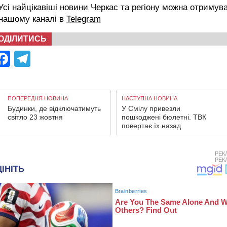
сі найцікавіші новини Черкас та регіону можна отримув
 нашому каналі в
Telegram
ОДІЛИТИСЬ
Facebook
Telegram
ПОПЕРЕДНЯ НОВИНА
НАСТУПНА НОВИНА
Будинки, де відключатимуть
У Смілу привезли
світло 23 жовтня
пошкоджені бюлетні. ТВК
повертає їх назад
РЕК
РЕК