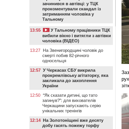
зачинився в автівці: у ТЦК
прокоментували скандал із
затриманням чоловіка у
Тальному
13:55
У Тальному працівники ТЦК
вибили вікно і витягли з автівки
чоловіка (ВІДЕО)
13:27
На Звенигородщині чоловік до
смерті побив 82-річного
односельця
12:57
У Черкасах СБУ викрила
Заз
прокремлівську агітаторку, яка
рух
закликала до захоплення
зіт
України
12:50
“Як сказати дитині, що тато
загинув?”: для вихователів
Черкащини запускають серію
унікальних тренінгів
12:14
На Золотоніщині вже десяту
добу гасять пожежу торфу