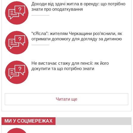
07:23
Уманські міграційники видворили з країни грузина,
Доходи від здачі житла в оренду: що потрібно
який відсидів термін у колонії
знати про оподаткування
“єЯсла”: жителям Черкащини роз’яснили, як
отримати допомогу для догляду за дитиною
Не вистачає стажу для пенсії: як його
докупити та що потрібно знати
Читати ще
МИ У СОЦМЕРЕЖАХ