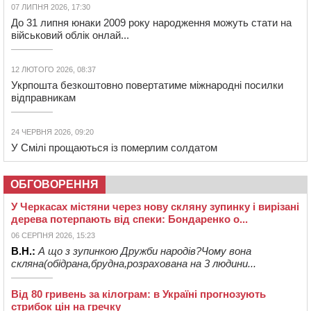
07 ЛИПНЯ 2026, 17:30
До 31 липня юнаки 2009 року народження можуть стати на
військовий облік онлай...
12 ЛЮТОГО 2026, 08:37
Укрпошта безкоштовно повертатиме міжнародні посилки
відправникам
24 ЧЕРВНЯ 2026, 09:20
У Смілі прощаються із померлим солдатом
ОБГОВОРЕННЯ
У Черкасах містяни через нову скляну зупинку і вирізані
дерева потерпають від спеки: Бондаренко о...
06 СЕРПНЯ 2026, 15:23
В.Н.:
А що з зупинкою Дружби народів?Чому вона
скляна(обідрана,брудна,розрахована на 3 людини...
Від 80 гривень за кілограм: в Україні прогнозують
стрибок цін на гречку