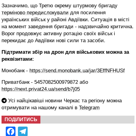
Зазначимо, що Третю окрему штурмову бригаду
терміново передислокували
для посилення
українських військ у районі Авдіївки. Ситуація в місті
на момент заведення бригади - надзвичайно критична.
Ворог продовжує активну ротацію своїх військ і
перекидає до Авдіївки нові сили та засоби.
Підтримати збір на дрон для військових можна за
реквізитами:
Монобанк -
https://send.monobank.ua/jar/3EffNFHUSf
Приватбанк - 5457082500979872 або
https://next.privat24.ua/send/b7j05
Усі найцікавіші новини Черкас та регіону можна
отримувати на нашому каналі в
Telegram
ПОДІЛИТИСЬ
Facebook
Telegram