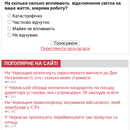
На скільки сильно впливають відключення світла на
ваше життя, зокрема роботу?
Катастрофічно
Частково відчутно
Майже не впливають
Не відчуваю
Переглянути результати
ПОПУЛЯРНЕ НА САЙТІ
На Черкащині розпочнуть нараховувати виплати до Дня
Незалежності: хто і скільки може отримати
2 443
У Черкаській облраді визначили кандидатку на посаду
директора установи, яка супроводжує 39 закладів освіти
2 310
На Черкащині правоохоронці затримали військового, який
перебував у СЗЧ
1 352
У Черкасах пропонують перейменувати три провулки та
площу
1 178