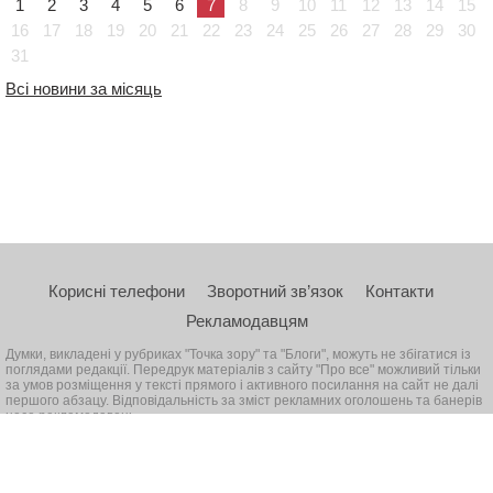
1
2
3
4
5
6
7
8
9
10
11
12
13
14
15
16
17
18
19
20
21
22
23
24
25
26
27
28
29
30
31
Всі новини за місяць
Корисні телефони
Зворотний зв’язок
Контакти
Рекламодавцям
Думки, викладені у рубриках "Точка зору" та "Блоги", можуть не збігатися із
поглядами редакції. Передрук матеріалів з сайту "Про все" можливий тільки
за умов розміщення у тексті прямого і активного посилання на сайт не далі
першого абзацу. Відповідальність за зміст рекламних оголошень та банерів
несе рекламодавець
© 2026, Всі права захищені