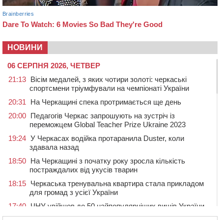
НОВИНИ
06 СЕРПНЯ 2026, ЧЕТВЕР
21:13
Вісім медалей, з яких чотири золоті: черкаські
спортсмени тріумфували на чемпіонаті України
20:31
На Черкащині спека протримається ще день
20:00
Педагогів Черкас запрошують на зустріч із
переможцем Global Teacher Prize Ukraine 2023
19:24
У Черкасах водійка протаранила Duster, коли
здавала назад
18:50
На Черкащині з початку року зросла кількість
постраждалих від укусів тварин
18:15
Черкаська тренувальна квартира стала прикладом
для громад з усієї України
17:40
ЧНУ увійшов до 50 найпопулярніших вишів України
серед вступників