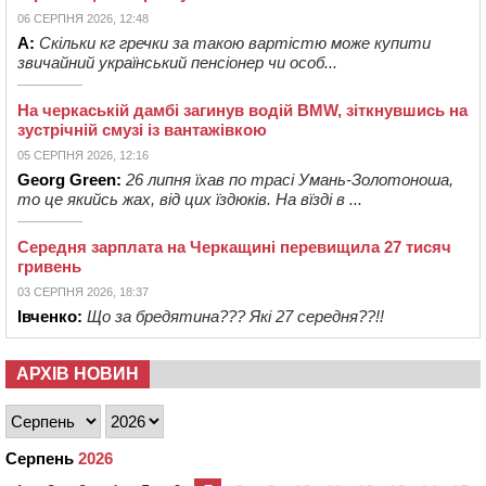
06 СЕРПНЯ 2026, 12:48
А:
Скільки кг гречки за такою вартістю може купити
звичайний український пенсіонер чи особ...
На черкаській дамбі загинув водій BMW, зіткнувшись на
зустрічній смузі із вантажівкою
05 СЕРПНЯ 2026, 12:16
Georg Green:
26 липня їхав по трасі Умань-Золотоноша,
то це якийсь жах, від цих їздюків. На вїзді в ...
Середня зарплата на Черкащині перевищила 27 тисяч
гривень
03 СЕРПНЯ 2026, 18:37
Івченко:
Що за бредятина??? Які 27 середня??!!
АРХІВ НОВИН
Серпень
2026