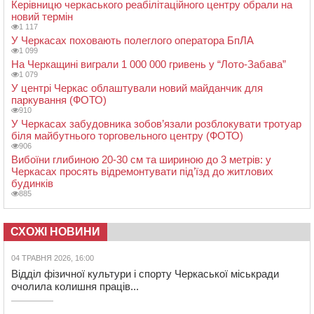
Керівницю черкаського реабілітаційного центру обрали на
новий термін
1 117
У Черкасах поховають полеглого оператора БпЛА
1 099
На Черкащині виграли 1 000 000 гривень у “Лото-Забава”
1 079
У центрі Черкас облаштували новий майданчик для
паркування (ФОТО)
910
У Черкасах забудовника зобов’язали розблокувати тротуар
біля майбутнього торговельного центру (ФОТО)
906
Вибоїни глибиною 20-30 см та шириною до 3 метрів: у
Черкасах просять відремонтувати під’їзд до житлових
будинків
885
СХОЖІ НОВИНИ
04 ТРАВНЯ 2026, 16:00
Відділ фізичної культури і спорту Черкаської міськради
очолила колишня праців...