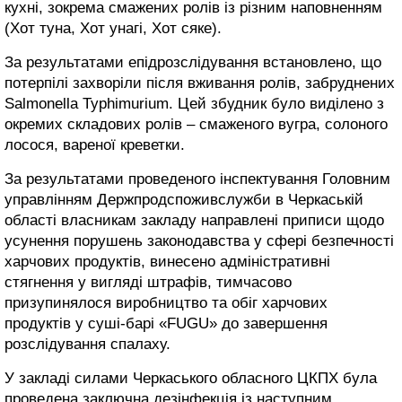
кухні, зокрема смажених ролів із різним наповненням
(Хот туна, Хот унагі, Хот сяке).
За результатами епідрозслідування встановлено, що
потерпілі захворіли після вживання ролів, забруднених
Salmonella Typhimurium. Цей збудник було виділено з
окремих складових ролів – смаженого вугра, солоного
лосося, вареної креветки.
За результатами проведеного інспектування Головним
управлінням Держпродспоживслужби в Черкаській
області власникам закладу направлені приписи щодо
усунення порушень законодавства у сфері безпечності
харчових продуктів, винесено адміністративні
стягнення у вигляді штрафів, тимчасово
призупинялося виробництво та обіг харчових
продуктів у суші-барі «FUGU» до завершення
розслідування спалаху.
У закладі силами Черкаського обласного ЦКПХ була
проведена заключна дезінфекція із наступним