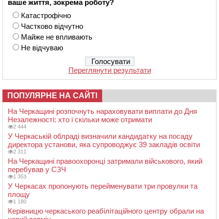
ваше життя, зокрема роботу?
Катастрофічно
Частково відчутно
Майже не впливають
Не відчуваю
Переглянути результати
ПОПУЛЯРНЕ НА САЙТІ
На Черкащині розпочнуть нараховувати виплати до Дня
Незалежності: хто і скільки може отримати
2 444
У Черкаській облраді визначили кандидатку на посаду
директора установи, яка супроводжує 39 закладів освіти
2 311
На Черкащині правоохоронці затримали військового, який
перебував у СЗЧ
1 353
У Черкасах пропонують перейменувати три провулки та
площу
1 180
Керівницю черкаського реабілітаційного центру обрали на