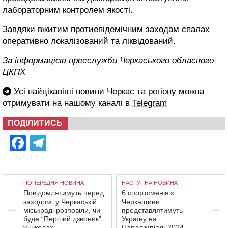
лабораторним контролем якості.
Завдяки вжитим протиепідемічним заходам спалах
оперативно локалізований та ліквідований.
За інформацією пресслужби Черкаського обласного
ЦКПХ
Усі найцікавіші новини Черкас та регіону можна
отримувати на нашому каналі в
Telegram
ПОДІЛИТИСЬ
Facebook
Telegram
ПОПЕРЕДНЯ НОВИНА
НАСТУПНА НОВИНА
Повідомлятимуть перед
6 спортсменів з
заходом: у Черкаській
Черкащини
міськраді розповіли, чи
представлятимуть
буде “Перший дзвоник”
Україну на
у школах
Паралімпіаді-2024