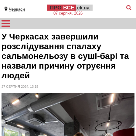
ПРО
ВСЕ
.ck.ua
Черкаси
07 серпня, 2026
У Черкасах завершили
розслідування спалаху
сальмонельозу в суші-барі та
назвали причину отруєння
людей
27 СЕРПНЯ 2024, 13:15