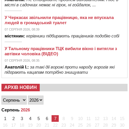
місті в садочках немає ні гірок, ні гойдалок, ...
У Черкасах звільнили працівницю, яка не впускала
людей в громадський туалет
07 СЕРПНЯ 2026, 08:39
містянин:
керівники підбирають працівників подобію собі
У Тальному працівники ТЦК вибили вікно і витягли з
автівки чоловіка (ВІДЕО)
07 СЕРПНЯ 2026, 08:35
Анатолій І.:
за такі дії ворожі проти народу ворогів які
підграють кацапам потрібно знищувати
АРХІВ НОВИН
Серпень
2026
1
2
3
4
5
6
7
8
9
10
11
12
13
14
15
16
17
18
19
20
21
22
23
24
25
26
27
28
29
30