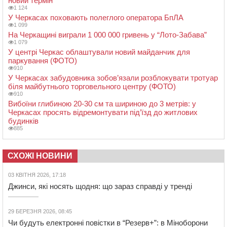
новий термін
1 124
У Черкасах поховають полеглого оператора БпЛА
1 099
На Черкащині виграли 1 000 000 гривень у “Лото-Забава”
1 079
У центрі Черкас облаштували новий майданчик для
паркування (ФОТО)
910
У Черкасах забудовника зобов’язали розблокувати тротуар
біля майбутнього торговельного центру (ФОТО)
910
Вибоїни глибиною 20-30 см та шириною до 3 метрів: у
Черкасах просять відремонтувати під’їзд до житлових
будинків
885
СХОЖІ НОВИНИ
03 КВІТНЯ 2026, 17:18
Джинси, які носять щодня: що зараз справді у тренді
29 БЕРЕЗНЯ 2026, 08:45
Чи будуть електронні повістки в “Резерв+”: в Міноборони