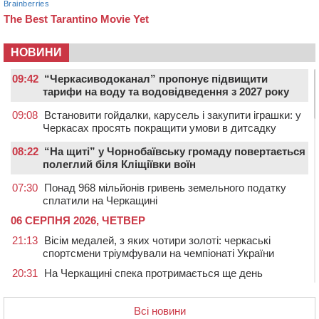
НОВИНИ
09:42
“Черкасиводоканал” пропонує підвищити
тарифи на воду та водовідведення з 2027 року
09:08
Встановити гойдалки, карусель і закупити іграшки: у
Черкасах просять покращити умови в дитсадку
08:22
“На щиті” у Чорнобаївську громаду повертається
полеглий біля Кліщіївки воїн
07:30
Понад 968 мільйонів гривень земельного податку
сплатили на Черкащині
06 СЕРПНЯ 2026, ЧЕТВЕР
21:13
Вісім медалей, з яких чотири золоті: черкаські
спортсмени тріумфували на чемпіонаті України
20:31
На Черкащині спека протримається ще день
20:00
Педагогів Черкас запрошують на зустріч із
переможцем Global Teacher Prize Ukraine 2023
Всі новини