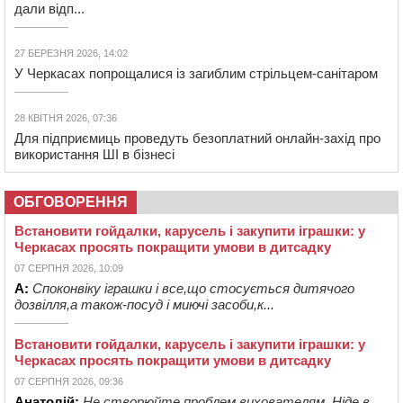
дали відп...
27 БЕРЕЗНЯ 2026, 14:02
У Черкасах попрощалися із загиблим стрільцем-санітаром
28 КВІТНЯ 2026, 07:36
Для підприємиць проведуть безоплатний онлайн-захід про
використання ШІ в бізнесі
ОБГОВОРЕННЯ
Встановити гойдалки, карусель і закупити іграшки: у
Черкасах просять покращити умови в дитсадку
07 СЕРПНЯ 2026, 10:09
А:
Споконвіку іграшки і все,що стосується дитячого
дозвілля,а також-посуд і миючі засоби,к...
Встановити гойдалки, карусель і закупити іграшки: у
Черкасах просять покращити умови в дитсадку
07 СЕРПНЯ 2026, 09:36
Анатолій:
Не створюйте проблем вихователям. Ніде в