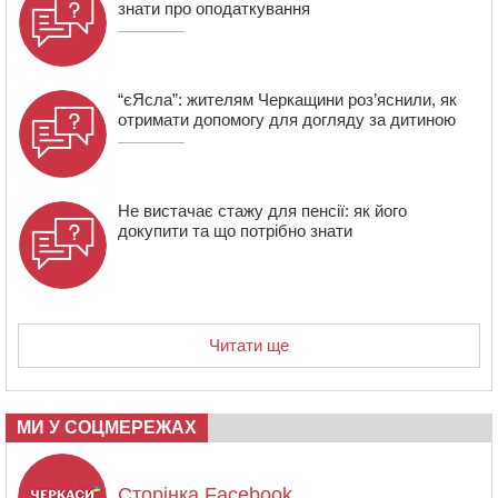
10:10
На Черкащині п’яний мотоцикліст зіткнувся з
знати про оподаткування
мопедом: двоє людей у лікарні
“єЯсла”: жителям Черкащини роз’яснили, як
отримати допомогу для догляду за дитиною
Не вистачає стажу для пенсії: як його
докупити та що потрібно знати
Читати ще
МИ У СОЦМЕРЕЖАХ
Сторінка Facebook