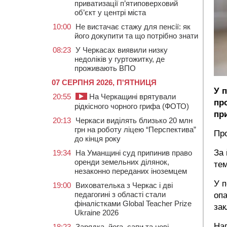
приватизації п’ятиповерховий
об’єкт у центрі міста
10:00
Не вистачає стажу для пенсії: як
його докупити та що потрібно знати
08:23
У Черкасах виявили низку
недоліків у гуртожитку, де
проживають ВПО
07 СЕРПНЯ 2026, П'ЯТНИЦЯ
У п
20:55
На Черкащині врятували
пр
рідкісного чорного грифа (ФОТО)
пр
20:13
Черкаси виділять близько 20 млн
грн на роботу ліцею “Перспектива”
Пр
до кінця року
За 
19:34
На Уманщині суд припинив право
оренди земельних ділянок,
тем
незаконно переданих іноземцем
У п
19:00
Вихователька з Черкас і дві
педагогині з області стали
опа
фіналістками Global Teacher Prize
зак
Ukraine 2026
На
18:23
Зарядка, йога, сапи та нові