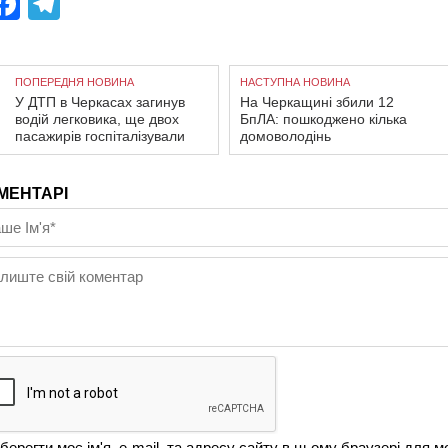
Facebook
Telegram
ПОПЕРЕДНЯ НОВИНА
НАСТУПНА НОВИНА
У ДТП в Черкасах загинув
На Черкащині збили 12
водій легковика, ще двох
БпЛА: пошкоджено кілька
пасажирів госпіталізували
домоволодінь
МЕНТАРІ
берегти моє ім'я, e-mail, та адресу сайту в цьому браузері для м