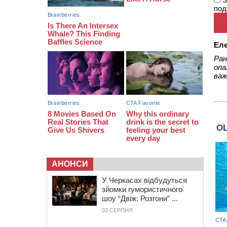
11:29
У Черкасах до середини серпня
под
обмежать рух транспорту на трьох
вулицях
Ел
Ран
опа
важ
АНОНСИ
У Черкасах відбудуться
зйомки гумористичного
шоу “Двіж: Розгони” ...
03 СЕРПНЯ