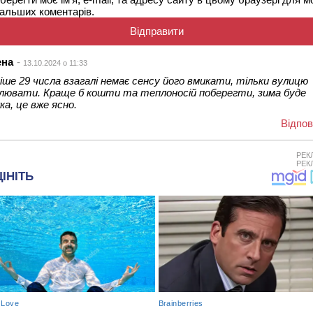
альших коментарів.
ена
13.10.2024 о 11:33
іше 29 числа взагалі немає сенсу його вмикати, тільки вулицю
лювати. Краще б кошти та теплоносій поберегти, зима буде
ка, це вже ясно.
Відпов
РЕК
РЕК