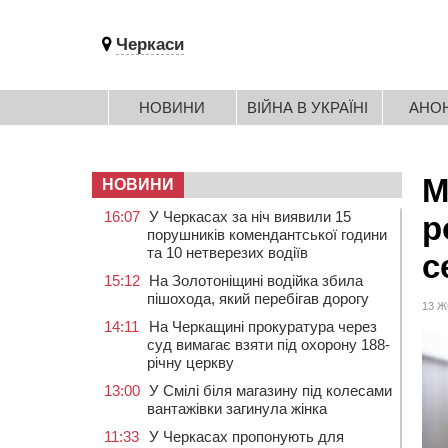
Черкаси
НОВИНИ
ВІЙНА В УКРАЇНІ
АНО
М
НОВИНИ
16:07
У Черкасах за ніч виявили 15
р
порушників комендантської години
та 10 нетверезих водіїв
с
15:12
На Золотоніщині водійка збила
пішохода, який перебігав дорогу
13 Ж
14:11
На Черкащині прокуратура через
суд вимагає взяти під охорону 188-
річну церкву
13:00
У Смілі біля магазину під колесами
вантажівки загинула жінка
11:33
У Черкасах пропонують для