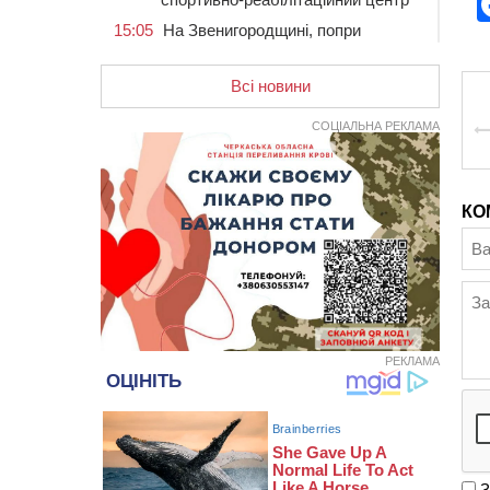
15:05
На Звенигородщині, попри
заборону міськради, проведуть
“Ше.Fest”
Всі новини
14:31
У Каневі аномальна спека
призвела до перебоїв у роботі
СОЦІАЛЬНА РЕКЛАМА
електромереж та комунальних
служб
14:02
На Черкащині намолотили перший
мільйон тонн зерна нового врожаю
КО
13:40
На Кам’янщині сталася масштабна
пожежа сміттєзвалища
13:26
На Черкащині сьогодні очікують
грози, зливи, град та шквали до 22
м/с
РЕКЛАМА
12:50
Внаслідок падіння вертольота
загинув 28-річний захисник зі
Сміли
12:15
У центрі Черкас не поділили
дорогу водії двох ВАЗів
З