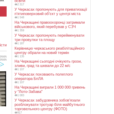
освіти
2 317
У Черкасах пропонують для приватизації
п’ятиповерховий об’єкт у центрі міста
1 548
На Черкащині правоохоронці затримали
військового, який перебував у СЗЧ
1 359
У Черкасах пропонують перейменувати
три провулки та площу
1 187
іcти
Керівницю черкаського реабілітаційного
центру обрали на новий термін
1 135
ЛАМА
ЛАМА
На Черкащині сьогодні очікують грози,
зливи, град та шквали до 22 м/с
1 107
У Черкасах поховають полеглого
оператора БпЛА
1 107
На Черкащині виграли 1 000 000 гривень
у “Лото-Забава”
1 083
У Черкасах забудовника зобов’язали
розблокувати тротуар біля майбутнього
торговельного центру (ФОТО)
917