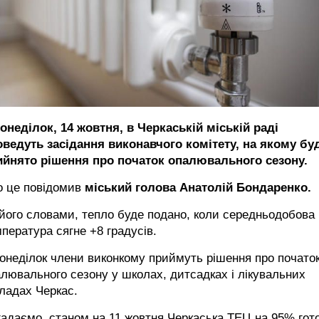
онеділок, 14 жовтня, в Черкаській міській раді
оведуть засідання виконавчого комітету, на якому бу
ийнято рішення про початок опалювального сезону.
о це повідомив
міський голова Анатолій Бондаренко.
його словами, тепло буде подано, коли середньодобова
пература сягне +8 градусів.
онеділок члени виконкому приймуть рішення про почато
лювального сезону у школах, дитсадках і лікувальних
ладах Черкас.
гадаємо, станом на 11 жовтня
Черкаська ТЕЦ на 95% гот