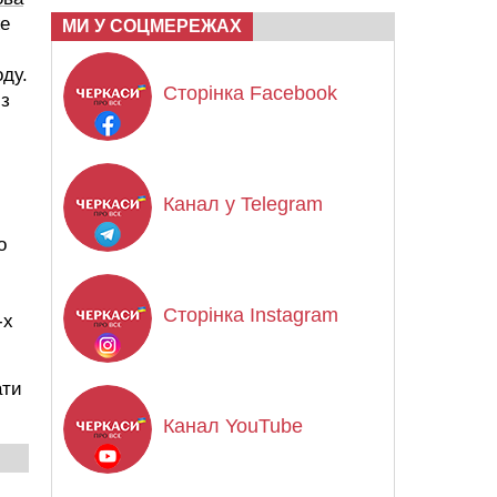
же
МИ У СОЦМЕРЕЖАХ
оду.
Сторінка Facebook
із
Канал у Telegram
о
Сторінка Instagram
-х
ати
Канал YouTube