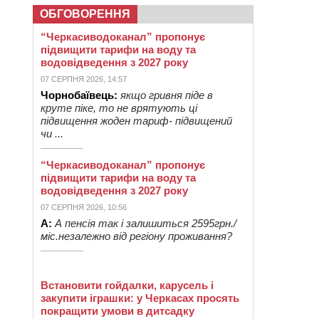
ОБГОВОРЕННЯ
“Черкасиводоканал” пропонує
підвищити тарифи на воду та
водовідведення з 2027 року
07 СЕРПНЯ 2026, 14:57
Чорнобаївець:
якщо гривня піде в
круте піке, то не врятують ці
підвищення жоден тариф- підвищений
чи ...
“Черкасиводоканал” пропонує
підвищити тарифи на воду та
водовідведення з 2027 року
07 СЕРПНЯ 2026, 10:56
А:
А пенсія так і залишиться 2595грн./
міс.незалежно від регіону проживання?
Встановити гойдалки, карусель і
закупити іграшки: у Черкасах просять
покращити умови в дитсадку