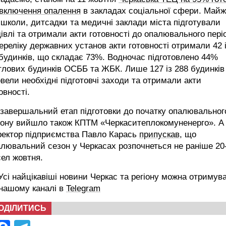
 включення опалення
в закладах соціальної сфери. Май
 школи, дитсадки та медичні заклади міста підготували
івлі та отримали акти готовності до опалювального пері
ереліку державних установ акти готовності отримали 42 
будинків, що складає 73%. Водночас підготовлено 44%
лових будинків ОСББ та ЖБК. Лише 127 із 288 будинків
вели необхідні підготовчі заходи та отримали акти
овності.
завершальний етап підготовки до початку опалювальног
зону вийшло також КПТМ «Черкаситеплокомуненерго». А
ректор підприємства Павло Карась
припускав
, що
лювальний сезон у Черкасах розпочнеться не раніше 20
ел жовтня.
сі найцікавіші новини Черкас та регіону можна отримув
 нашому каналі в
Telegram
ОДІЛИТИСЬ