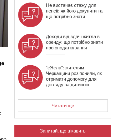
Не вистачає стажу для
пенсії: як його докупити та
що потрібно знати
Доходи від здачі житла в
оренду: що потрібно знати
про оподаткування
де
“єЯсла”: жителям
Черкащини роз’яснили, як
отримати допомогу для
догляду за дитиною
Читати ще
к
Запитай, що цікавить
ова