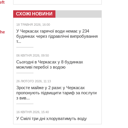
СХОЖІ НОВИНИ
18 ТРАВНЯ 2026, 16:00
У Черкасах гарячої води немає у 234
будинках через гідравлічні випробування
т...
06 КВІТНЯ 2026, 09:50
Сьогодні в Черкасах у 8 будинках
можливі перебої з водою
26 ЛЮТОГО 2026, 11:13
Зросте майже у 2 рази: у Черкасах
пропонують підвищити тариф за послуги
з вив...
16 КВІТНЯ 2026, 15:40
У Смілі три дні хлоруватимуть воду