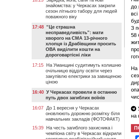
знайомства: у Черкасах закрили
до
сезон літнього табору для людей
всі
поважного віку
буд
17:48
“Це страшна
З п
несправедливість”: мати
58 
хворого на СМА 13-річного
жит
хлопця із Драбівщини просить
ОВА виділити кошти на
про
дороговартісні ліки
гот
17:15
На Уманщині судитимуть колишню
На 
очільницю відділу освіти через
се
закупівлю електрики за завищеною
ціною
ди
опа
16:40
У Черкасах провели в останню
чис
путь двох загиблих воїнів
16:07
До 1 вересня у Черкасах
У
оновлюють дорожню розмітку біля
на
навчальних закладів (ФОТОФАКТ)
15:39
На честь загиблого захисника і
П
чемпіона світу в Черкасах відкрили
спортивно-реабілітаційний центр