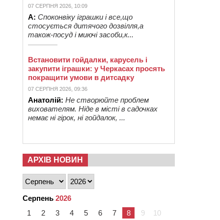
07 СЕРПНЯ 2026, 10:09
А:
Споконвіку іграшки і все,що
стосується дитячого дозвілля,а
також-посуд і миючі засоби,к...
Встановити гойдалки, карусель і
закупити іграшки: у Черкасах просять
покращити умови в дитсадку
07 СЕРПНЯ 2026, 09:36
Анатолій:
Не створюйте проблем
вихователям. Ніде в місті в садочках
немає ні гірок, ні гойдалок, ...
АРХІВ НОВИН
Серпень
2026
1
2
3
4
5
6
7
8
9
10