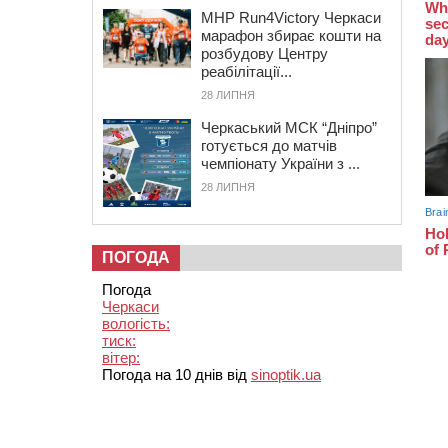
MHP Run4Victory Черкаси
марафон збирає кошти на
розбудову Центру
реабілітації...
28 ЛИПНЯ
Черкаський МСК “Дніпро”
готується до матчів
чемпіонату України з ...
28 ЛИПНЯ
ПОГОДА
Погода
Черкаси
вологість:
тиск:
вітер:
Погода на 10 днів від
sinoptik.ua