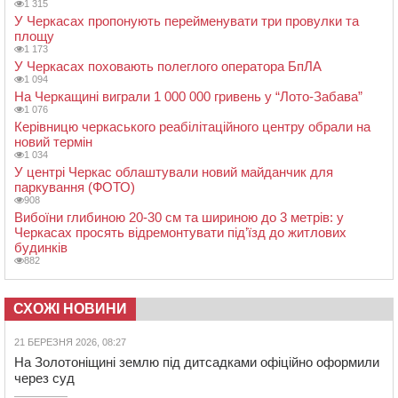
1 315
У Черкасах пропонують перейменувати три провулки та
площу
1 173
У Черкасах поховають полеглого оператора БпЛА
1 094
На Черкащині виграли 1 000 000 гривень у “Лото-Забава”
1 076
Керівницю черкаського реабілітаційного центру обрали на
новий термін
1 034
У центрі Черкас облаштували новий майданчик для
паркування (ФОТО)
908
Вибоїни глибиною 20-30 см та шириною до 3 метрів: у
Черкасах просять відремонтувати під’їзд до житлових
будинків
882
СХОЖІ НОВИНИ
21 БЕРЕЗНЯ 2026, 08:27
На Золотоніщині землю під дитсадками офіційно оформили
через суд