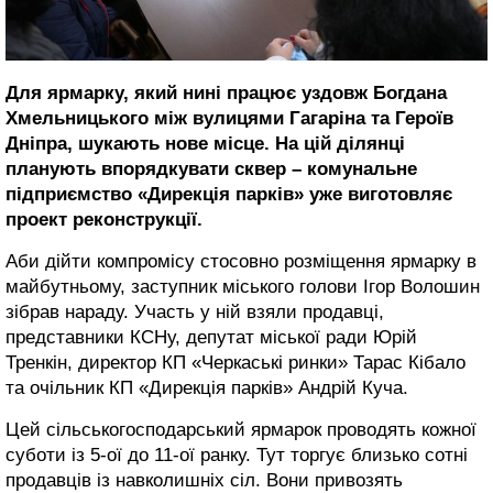
Для ярмарку, який нині працює уздовж Богдана
Хмельницького між вулицями Гагаріна та Героїв
Дніпра, шукають нове місце. На цій ділянці
планують впорядкувати сквер – комунальне
підприємство «Дирекція парків» уже виготовляє
проект реконструкції.
Аби дійти компромісу стосовно розміщення ярмарку в
майбутньому, заступник міського голови Ігор Волошин
зібрав нараду. Участь у ній взяли продавці,
представники КСНу, депутат міської ради Юрій
Тренкін, директор КП «Черкаські ринки» Тарас Кібало
та очільник КП «Дирекція парків» Андрій Куча.
Цей сільськогосподарський ярмарок проводять кожної
суботи із 5-ої до 11-ої ранку. Тут торгує близько сотні
продавців із навколишніх сіл. Вони привозять