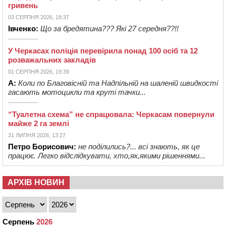
гривень
03 СЕРПНЯ 2026, 18:37
Івченко:
Що за бредятина??? Які 27 середня??!!
У Черкасах поліція перевірила понад 100 осіб та 12
розважальних закладів
01 СЕРПНЯ 2026, 19:39
А:
Коли по Благовісній та Надпільній на шаленій швидкості
гасають мотоцикли та круті тачки...
“Туалетна схема” не спрацювала: Черкасам повернули
майже 2 га землі
31 ЛИПНЯ 2026, 13:27
Петро Борисович:
не поділились?... всі знають, як це
працює. Легко відслідкувати, хто,як,якими рішеннями...
АРХІВ НОВИН
Серпень
2026