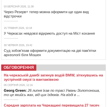
03 БЕРЕЗНЯ 2026, 11:38
Через Резерв+ тепер можна оформити ще один вид
відстрочки
15 ТРАВНЯ 2026, 10:18
У Черкасах невдовзі відкриють доступ на Міст кохання
30 ЧЕРВНЯ 2026, 19:42
Суд зобов’язав оформити документацію на дві пам’ятки
археології біля Мошен
ОБГОВОРЕННЯ
На черкаській дамбі загинув водій BMW, зіткнувшись на
зустрічній смузі із вантажівкою
05 СЕРПНЯ 2026, 12:16
Georg Green:
26 липня їхав по трасі Умань-Золотоноша,
то це якийсь жах, від цих їздюків. На вїзді в ...
Середня зарплата на Черкащині перевищила 27 тисяч