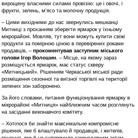
вирощену власними силами провізію: це і овочі, і
фрукти, зелень, м’ясо та молочну продукція.
– Цими вихідними до нас звернулись мешканці
Митниці з проханням зберегти ярмарок у їхньому
мікрорайоні. Мовляв, тут вони можуть купити свіжі
продукти за помірною ціною в перевірених роками
продавців, –
прокоментував заступник міського
голови Ігор Волошин
. – Місце, на якому зараз
розміщується ярмарок, має статус скверу
«Митницький». Рішенням Черкаської міської ради
розміщення сезонної та виїзної торгівлі на території
зелених зон заборонено.
За його словами, питання функціонування ярмарку в
мікрорайоні «Митниця» найближчим часом розглянуть
на засіданні виконавчого комітету.
– Хотілося би знайти максимальне компромісне
рішення, яке б влаштувало й продавців, і жителів,
рішення, яке б не суперечило законодавчим актам, –