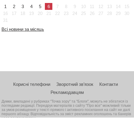
1
2
3
4
5
6
7
8
9
10
11
12
13
14
15
16
17
18
19
20
21
22
23
24
25
26
27
28
29
30
31
Всі новини за місяць
Корисні телефони
Зворотний зв’язок
Контакти
Рекламодавцям
Думки, викладені у рубриках "Точка зору" та "Блоги", можуть не збігатися із
поглядами редакції. Передрук матеріалів з сайту "Про все" можливий тільки
за умов розміщення у тексті прямого і активного посилання на сайт не далі
першого абзацу. Відповідальність за зміст рекламних оголошень та банерів
несе рекламодавець
© 2026, Всі права захищені