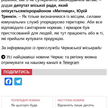
додав
депутат міської ради, який
опікуєтьсямікрорайоном «Митниця», Юрій
Тренкін.
– Як тільки визначимося із місцем, силами
комунальних служб упорядкуємо територію. Аби все
відповідало санітарним нормам, і ярмарок був
пристосований для людей, які тут працюють або ж ті,
які прийшли купувати продукцію.
За інформацією із пресслужби Черкаської міськради
Усі найцікавіші новини Черкас та регіону можна
отримувати на нашому каналі в
Telegram
ПОДІЛИТИСЬ
Facebook
Telegram
ПОПЕРЕДНЯ НОВИНА
НАСТУПНА НОВИНА
Як цьогоріч буде
Відчинять лише десять