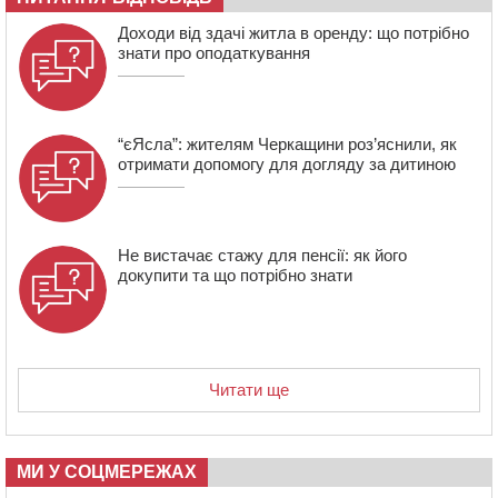
19:40
Бійці КОРДу Черкащини повернулися з фронту: на
Доходи від здачі житла в оренду: що потрібно
зміну їм вирушили побратими
знати про оподаткування
“єЯсла”: жителям Черкащини роз’яснили, як
отримати допомогу для догляду за дитиною
Не вистачає стажу для пенсії: як його
докупити та що потрібно знати
Читати ще
МИ У СОЦМЕРЕЖАХ