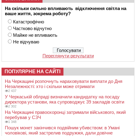
На скільки сильно впливають відключення світла на
ваше життя, зокрема роботу?
Катастрофічно
Частково відчутно
Майже не впливають
Не відчуваю
Переглянути результати
ПОПУЛЯРНЕ НА САЙТІ
На Черкащині розпочнуть нараховувати виплати до Дня
Незалежності: хто і скільки може отримати
2 437
У Черкаській облраді визначили кандидатку на посаду
директора установи, яка супроводжує 39 закладів освіти
2 302
На Черкащині правоохоронці затримали військового, який
перебував у СЗЧ
1 348
Пошук монет закінчився подвійним убивством: в Умані
чоловікові, який застрелив подружжя, дали довічне